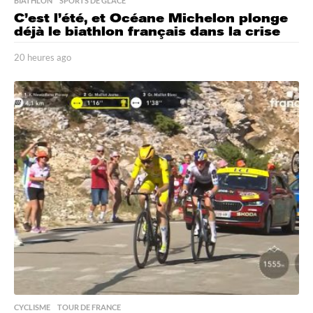
BIATHLON
,
SPORTS DE GLACE
C’est l’été, et Océane Michelon plonge
déjà le biathlon français dans la crise
20 heures ago
2
0
h
e
u
r
e
s
a
g
o
CYCLISME
,
TOUR DE FRANCE