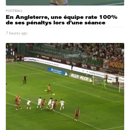
FOOTBALL
En Angleterre, une équipe rate 100%
de ses pénaltys lors d’une séance
7 heures ago
7
h
e
u
r
e
s
a
g
o