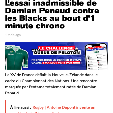
L’essai inadmissible de
m
o
Damian Penaud contre
i
les Blacks au bout d’1
s
minute chrono
a
g
p
1 mois ago
1
o
a
m
1
r
o
T
i
m
o
s
o
m
a
i
G
g
s
a
o
l
a
Le XV de France défiait la Nouvelle-Zélande dans le
e
g
cadre du Championnat des Nations. Une rencontre
r
o
marquée par l’entame totalement ratée de Damian
o
Penaud.
n
À lire aussi :
Rugby | Antoine Dupont invente un