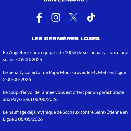
l
t
a
t
s
d
e
LES DERNIÈRES LOSES
r
e
c
En Angleterre, une équipe rate 100% de ses pénaltys lors d’une
h
séance
09/08/2026
e
r
Le pénalty collector de Pape Moussa avec le FC Metz en Ligue
c
h
2
08/08/2026
e
p
Le coup d’envoi de l’année vous est offert par un parachutiste
o
aux Pays-Bas !
08/08/2026
u
r
Le naufrage déjà mythique de Sochaux contre Saint-Étienne en
:
Ligue 2
08/08/2026