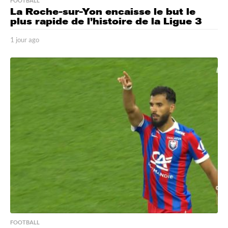
FOOTBALL
La Roche-sur-Yon encaisse le but le
plus rapide de l’histoire de la Ligue 3
1 jour ago
1
j
o
u
r
a
g
o
FOOTBALL