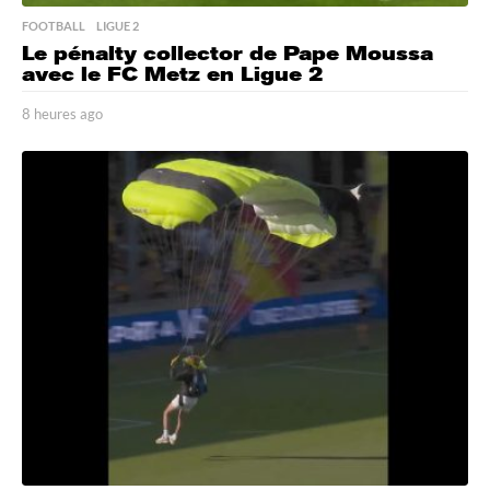
FOOTBALL
,
LIGUE 2
Le pénalty collector de Pape Moussa
avec le FC Metz en Ligue 2
8 heures ago
8
h
e
u
r
e
s
a
g
o