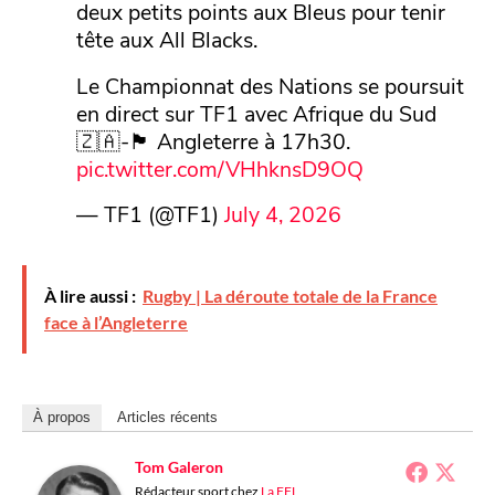
deux petits points aux Bleus pour tenir
tête aux All Blacks.
Le Championnat des Nations se poursuit
en direct sur TF1 avec Afrique du Sud
🇿🇦​-🏴󠁧󠁢󠁥󠁮󠁧󠁿​ Angleterre à 17h30.
pic.twitter.com/VHhknsD9OQ
— TF1 (@TF1)
July 4, 2026
À lire aussi :
Rugby | La déroute totale de la France
face à l’Angleterre
À propos
Articles récents
Tom Galeron
Rédacteur sport
chez
La FFL