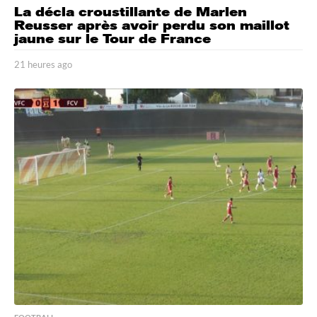
La décla croustillante de Marlen
Reusser après avoir perdu son maillot
jaune sur le Tour de France
21 heures ago
2
1
h
e
u
r
e
s
a
g
o