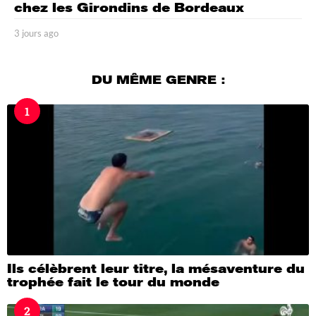
chez les Girondins de Bordeaux
3 jours ago
3
j
o
u
DU MÊME GENRE :
r
s
1
a
g
o
Ils célèbrent leur titre, la mésaventure du
trophée fait le tour du monde
2