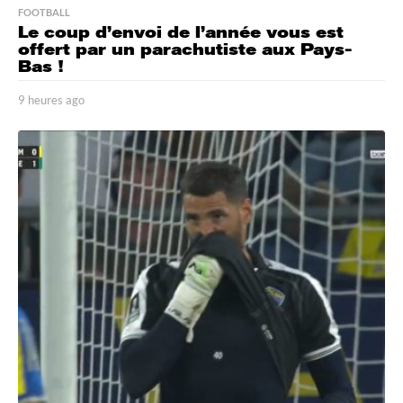
FOOTBALL
Le coup d’envoi de l’année vous est
offert par un parachutiste aux Pays-
Bas !
9 heures ago
9
h
e
u
r
e
s
a
g
o