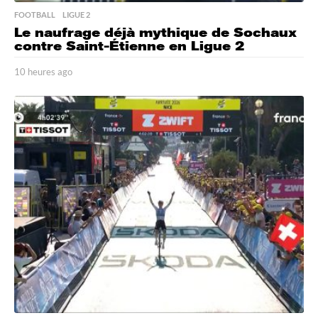
FOOTBALL
,
LIGUE 2
Le naufrage déjà mythique de Sochaux
contre Saint-Étienne en Ligue 2
10 heures ago
1
0
h
e
u
r
e
s
a
g
o