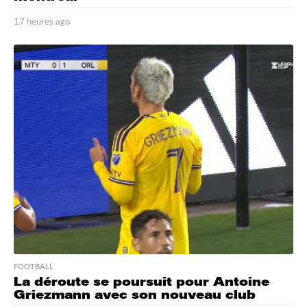
17 heures ago
1
7
h
e
u
r
e
s
a
g
o
FOOTBALL
La déroute se poursuit pour Antoine
Griezmann avec son nouveau club