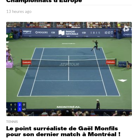
Championnats d’Europe
13 heures ago
1
3
h
e
u
r
e
s
a
g
o
TENNIS
Le point surréaliste de Gaël Monfils
pour son dernier match à Montréal !