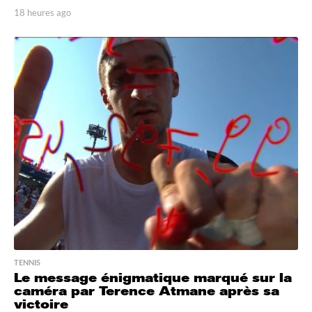
18 heures ago
1
8
h
e
u
r
e
s
a
g
o
TENNIS
Le message énigmatique marqué sur la
caméra par Terence Atmane après sa
victoire