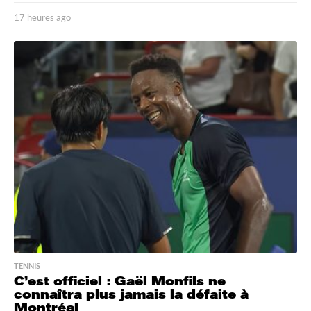
17 heures ago
1
7
h
e
u
r
e
s
a
g
o
TENNIS
C’est officiel : Gaël Monfils ne
connaîtra plus jamais la défaite à
Montréal