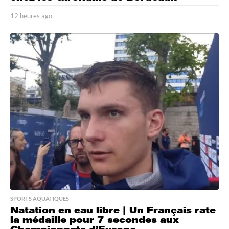
12 heures ago
1
2
h
e
u
r
e
s
a
g
o
SPORTS AQUATIQUES
Natation en eau libre | Un Français rate
la médaille pour 7 secondes aux