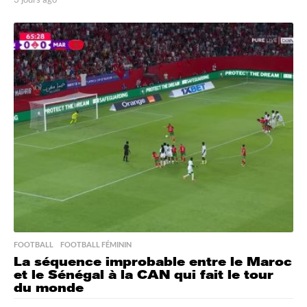
j
o
u
r
s
a
g
o
FOOTBALL
,
FOOTBALL FÉMININ
La séquence improbable entre le Maroc
et le Sénégal à la CAN qui fait le tour
du monde