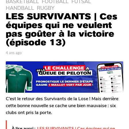
BASKETBALL
FOOTBALL
FUTSAL
4
HANDBALL
,
RUGBY
a
LES SURVIVANTS | Ces
n
s
équipes qui ne veulent
a
pas goûter à la victoire
g
(épisode 13)
o
3
p
4 ans ago
3
a
a
a
n
r
n
T
s
s
o
a
a
m
g
g
G
o
a
o
l
C’est le retour des Survivants de la Lose ! Mais derrière
e
cette bonne nouvelle se cache une bien mauvaise : six
r
clubs ont pris la porte.
o
n
À lire aussi :
LES SURVIVANTS | Ces équipes qui ne