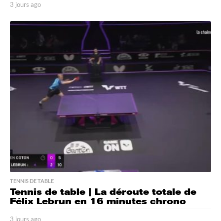
3 jours ago
3
j
o
u
r
s
a
g
o
TENNIS DE TABLE
Tennis de table | La déroute totale de
Félix Lebrun en 16 minutes chrono
3 jours ago
3