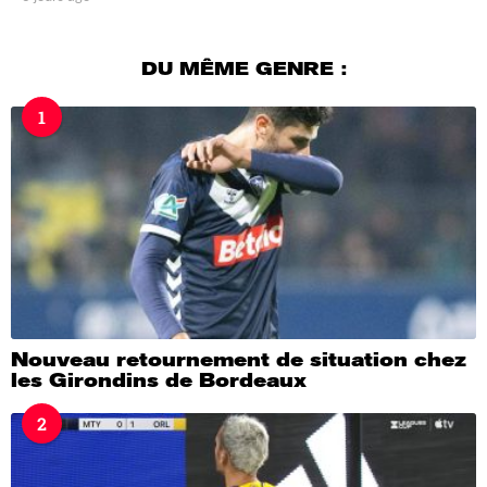
j
o
u
DU MÊME GENRE :
r
s
1
a
g
o
Nouveau retournement de situation chez
les Girondins de Bordeaux
2