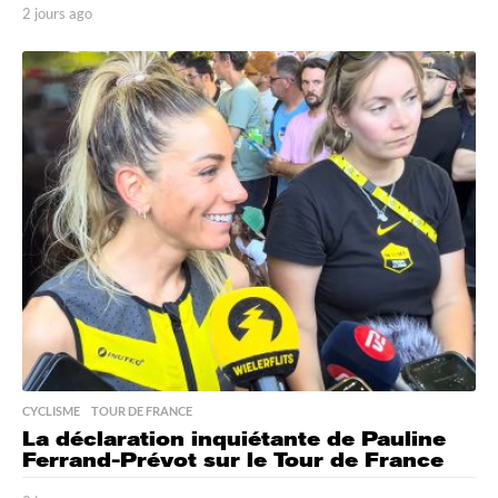
2 jours ago
2
j
o
u
r
s
a
g
o
CYCLISME
,
TOUR DE FRANCE
La déclaration inquiétante de Pauline
Ferrand-Prévot sur le Tour de France