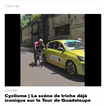
2 jours ago
2
j
o
u
r
s
a
g
o
CYCLISME
Cyclisme | La scène de triche déjà
iconique sur le Tour de Guadeloupe