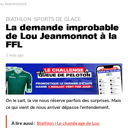
ou Jeanmonnot
BIATHLON
,
SPORTS DE GLACE
5
La demande improbable
m
o
de Lou Jeanmonnot à la
i
FFL
s
a
p
5 mois ago
4
g
a
m
r
o
o
T
i
4
o
s
m
m
a
G
o
g
a
o
i
l
On le sait, la vie nous réserve parfois des surprises. Mais
s
e
ce qui vient de nous arriver dépasse l’entendement.
a
r
o
g
n
o
À lire aussi :
Biathlon | Le chambrage de Lou