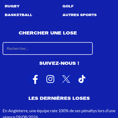
RUGBY
GOLF
BASKETBALL
AUTRES SPORTS
CHERCHER UNE LOSE
R
é
s
u
SUIVEZ-NOUS !
l
t
a
t
s
d
e
LES DERNIÈRES LOSES
r
e
c
En Angleterre, une équipe rate 100% de ses pénaltys lors d’une
h
séance
09/08/2026