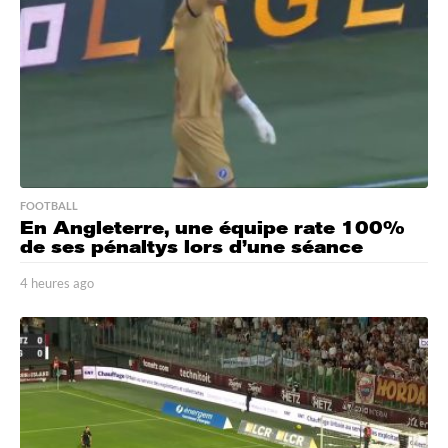
FOOTBALL
En Angleterre, une équipe rate 100%
de ses pénaltys lors d’une séance
4 heures ago
4
h
e
u
r
e
s
a
g