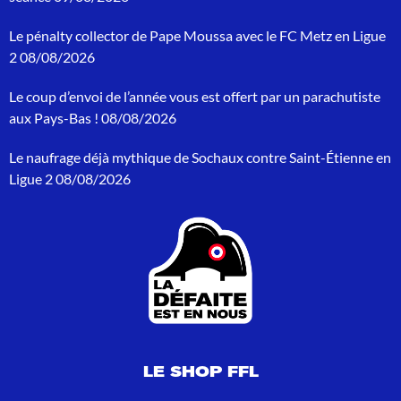
e
r
Le pénalty collector de Pape Moussa avec le FC Metz en Ligue
c
h
2
08/08/2026
e
p
Le coup d’envoi de l’année vous est offert par un parachutiste
o
aux Pays-Bas !
08/08/2026
u
r
Le naufrage déjà mythique de Sochaux contre Saint-Étienne en
:
Ligue 2
08/08/2026
LE SHOP FFL