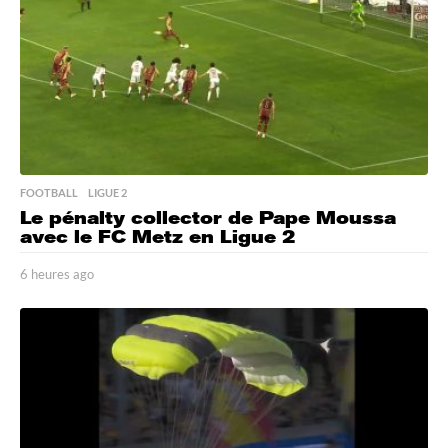
o
FOOTBALL
,
LIGUE 2
Le pénalty collector de Pape Moussa
avec le FC Metz en Ligue 2
6 heures ago
6
h
e
u
r
e
s
a
g
o