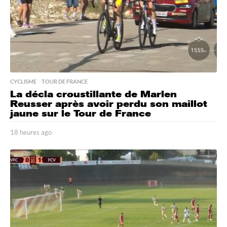
CYCLISME
,
TOUR DE FRANCE
La décla croustillante de Marlen
Reusser après avoir perdu son maillot
jaune sur le Tour de France
18 heures ago
1
8
h
e
u
r
e
s
a
g