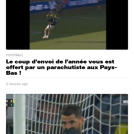
FOOTBALL
Le coup d’envoi de l’année vous est
offert par un parachutiste aux Pays-
Bas !
6 heures ago
6
h
e
u
r
e
s
a
g