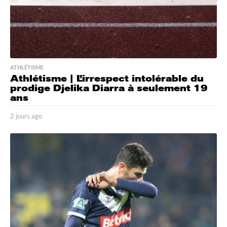
ATHLÉTISME
Athlétisme | L’irrespect intolérable du
prodige Djelika Diarra à seulement 19
ans
2 jours ago
2
j
o
u
r
s
a
g
o