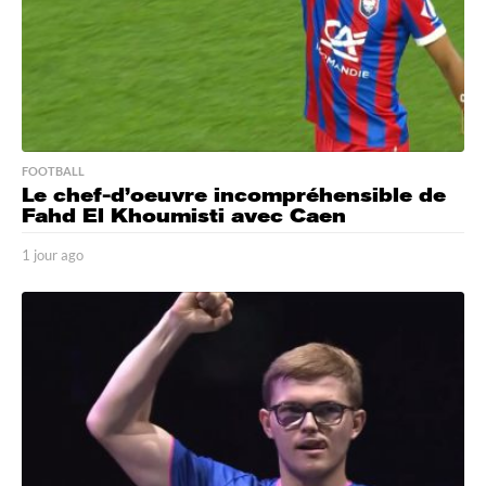
FOOTBALL
Le chef-d’oeuvre incompréhensible de
Fahd El Khoumisti avec Caen
1 jour ago
1
j
o
u
r
a
g
o