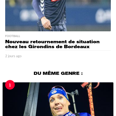
FOOTBALL
Nouveau retournement de situation
chez les Girondins de Bordeaux
2 jours ago
2
j
o
u
DU MÊME GENRE :
r
s
1
a
g
o