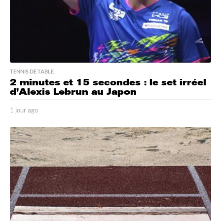
TENNIS DE TABLE
2 minutes et 15 secondes : le set irréel
d’Alexis Lebrun au Japon
1 jour ago
1
j
o
u
r
a
g
o