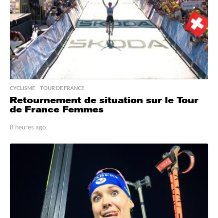
CYCLISME
,
TOUR DE FRANCE
Retournement de situation sur le Tour
de France Femmes
8 heures ago
8
h
e
u
r
e
s
a
g
o