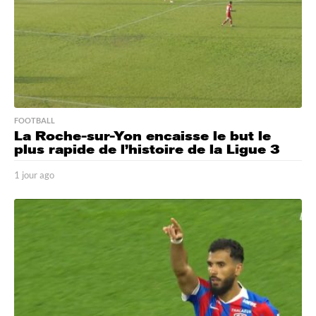
o
FOOTBALL
La Roche-sur-Yon encaisse le but le
plus rapide de l’histoire de la Ligue 3
1 jour ago
1
j
o
u
r
a
g
o