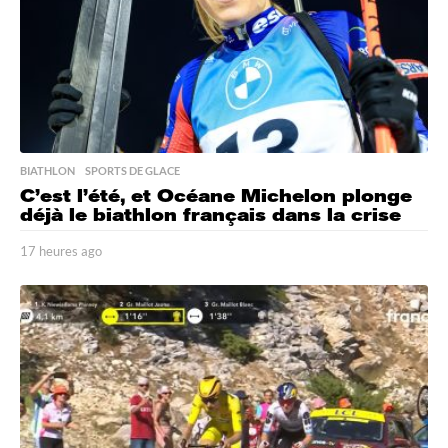
BIATHLON
,
SPORTS DE GLACE
C’est l’été, et Océane Michelon plonge
déjà le biathlon français dans la crise
17 heures ago
1
7
h
e
u
r
e
s
a
g
o