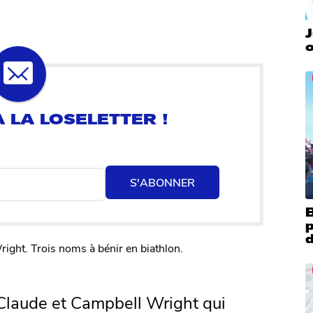
J
o
S'ABONNER
B
ight. Trois noms à bénir en biathlon.
Claude et Campbell Wright qui