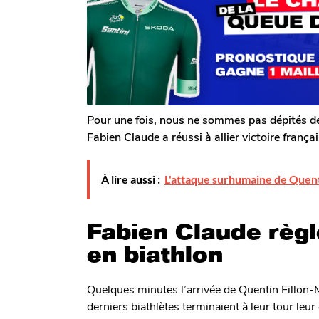
o
o
s
m
i
a
G
g
s
a
o
a
l
g
e
r
o
o
n
Pour une fois, nous ne sommes pas dépités de 
Fabien Claude a réussi à allier victoire frança
À lire aussi :
L'attaque surhumaine de Quenti
Fabien Claude règle
en biathlon
Quelques minutes l’arrivée de Quentin Fillon-M
derniers biathlètes terminaient à leur tour leu