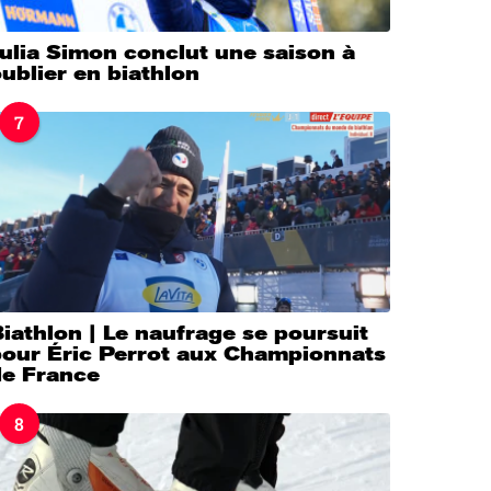
ulia Simon conclut une saison à
ublier en biathlon
7
iathlon | Le naufrage se poursuit
pour Éric Perrot aux Championnats
de France
8