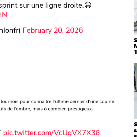
sprint sur une ligne droite.😀
tnN
hlonfr)
February 20, 2026
S
-tournois pour connaître l’ultime dernier d’une course.
ifs de l’ombre, mais ô combien prestigieux.
S
T
pic.twitter.com/VcUgVX7X36
s