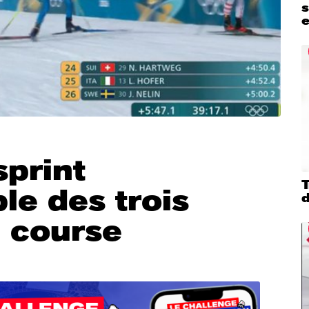
s
sprint
le des trois
d
a course