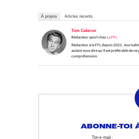
À propos
Articles récents
Tom Galeron
Rédacteur sport
chez
La FFL
Rédacteur à la FFL depuis 2021. Journaliste 
autant vous dire qu'il est préférable de n
compréhension.
ABONNE-TOI À
Ton e-mail :