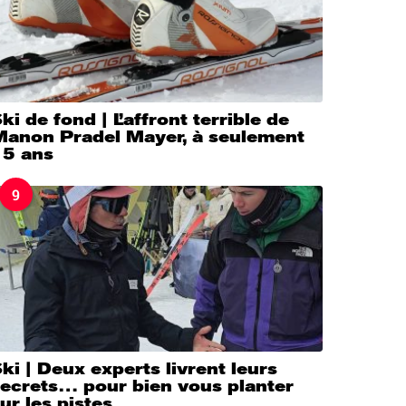
ki de fond | L’affront terrible de
Manon Pradel Mayer, à seulement
15 ans
9
ki | Deux experts livrent leurs
secrets… pour bien vous planter
ur les pistes