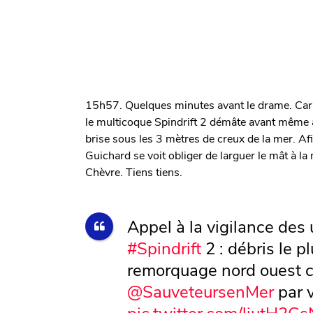
15h57. Quelques minutes avant le drame. Car 
le multicoque Spindrift 2 démâte avant même a
brise sous les 3 mètres de creux de la mer. Af
Guichard se voit obliger de larguer le mât à l
Chèvre. Tiens tiens.
Appel à la vigilance des
#Spindrift
2 : débris le p
remorquage nord ouest c
@SauveteursenMer
par 
pic.twitter.com/ljutH2G