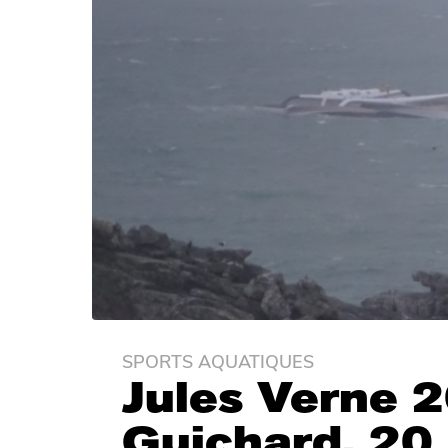
SPORTS AQUATIQUES
6
Jules Verne 
a
n
Guichard, 20 
s