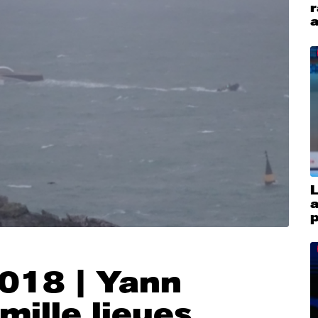
r
L
2018 | Yann
mille lieues