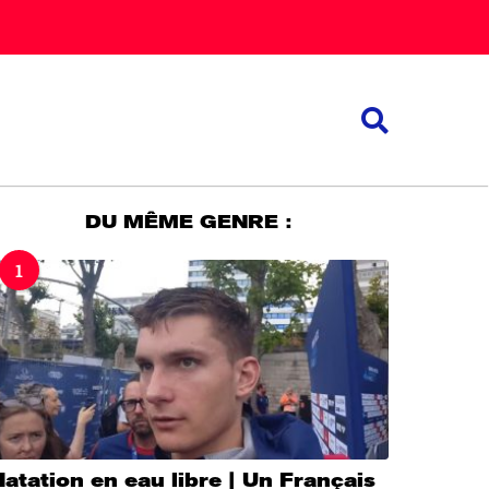
DU MÊME GENRE :
1
atation en eau libre | Un Français