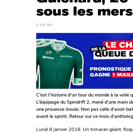
a
sous les mers
g
o
6
p
6 ans ago
6
a
a
a
r
n
n
T
s
s
o
a
m
a
g
G
o
g
a
o
l
e
r
o
n
C’est l’histoire d’un tour du monde à la voile 
L’équipage du Spindrift 2, mené d’une main d
une prouesse inouïe. Non pas celle d’avoir ba
avant le sprint. Retour sur ce mois d’antholog
Lundi 8 janvier 2018. Un trimaran géant, floqu