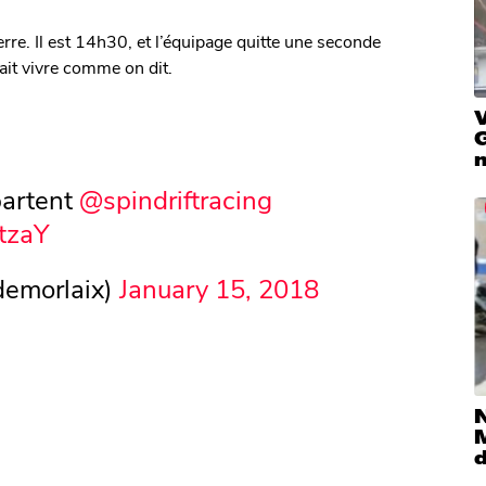
erre. Il est 14h30, et l’équipage quitte une seconde
fait vivre comme on dit.
V
 partent
@spindriftracing
tzaY
demorlaix)
January 15, 2018
M