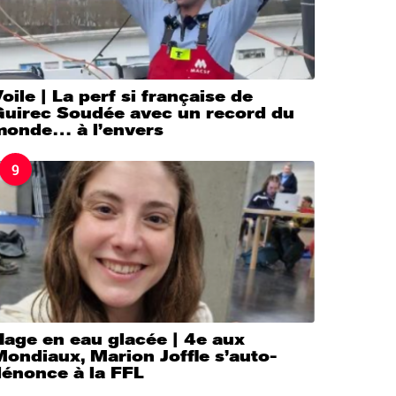
oile | La perf si française de
Guirec Soudée avec un record du
monde… à l’envers
9
Nage en eau glacée | 4e aux
ondiaux, Marion Joffle s’auto-
dénonce à la FFL