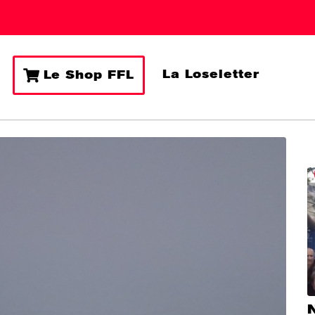
La Loseletter
Le Shop FFL
N