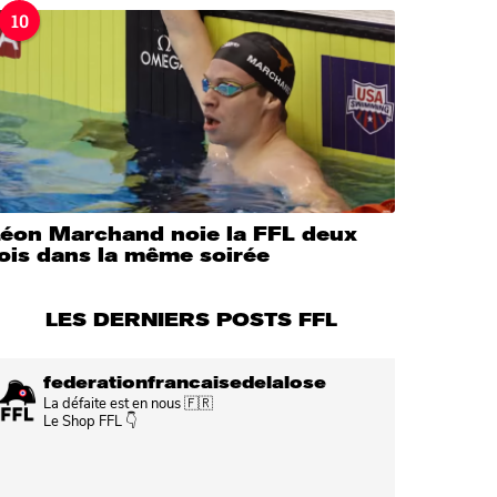
10
Léon Marchand noie la FFL deux
ois dans la même soirée
LES DERNIERS POSTS FFL
federationfrancaisedelalose
La défaite est en nous 🇫🇷
Le Shop FFL 👇