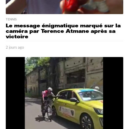
TENNIS
Le message énigmatique marqué sur la
caméra par Terence Atmane après sa
victoire
2 jours ago
2
j
o
u
r
s
a
g
o