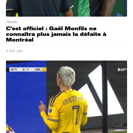
TENNIS
C’est officiel : Gaël Monfils ne
connaîtra plus jamais la défaite à
Montréal
1 jour ago
1
j
o
u
r
a
g
o