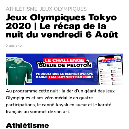
ATHLÉTISME
,
JEUX OLYMPIQUES
5
Jeux Olympiques Tokyo
a
n
2020 | Le récap de la
s
nuit du vendredi 6 Août
a
g
p
5 ans ago
5
o
a
a
r
n
5
T
s
a
o
a
n
m
g
G
s
o
a
a
l
Au programme cette nuit : la der d’un géant des Jeux
g
e
Olympiques et ses zéro médaille en quatre
o
r
participations, le canoë-kayak en sueur et le karaté
o
français au sommet de son art.
n
Athlétisme