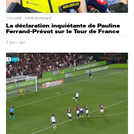
CYCLISME
,
TOUR DE FRANCE
La déclaration inquiétante de Pauline
Ferrand-Prévot sur le Tour de France
2 jours ago
2
j
o
u
r
s
a
g
o