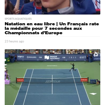
SPORTS AQUATIQUES
Natation en eau libre | Un Français rate
la médaille pour 7 secondes aux
Championnats d’Europe
23 heures ago
2
3
h
e
u
r
e
s
a
g
o