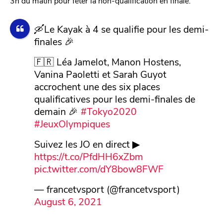
3h du matin pour fêter la non-qualification en finale.
🛶Le Kayak à 4 se qualifie pour les demi-
finales 🎉
🇫🇷 Léa Jamelot, Manon Hostens,
Vanina Paoletti et Sarah Guyot
accrochent une des six places
qualificatives pour les demi-finales de
demain 🎉
#Tokyo2020
#JeuxOlympiques
Suivez les JO en direct ▶
https://t.co/PfdHH6xZbm
pic.twitter.com/dY8bow8FWF
— francetvsport (@francetvsport)
August 6, 2021