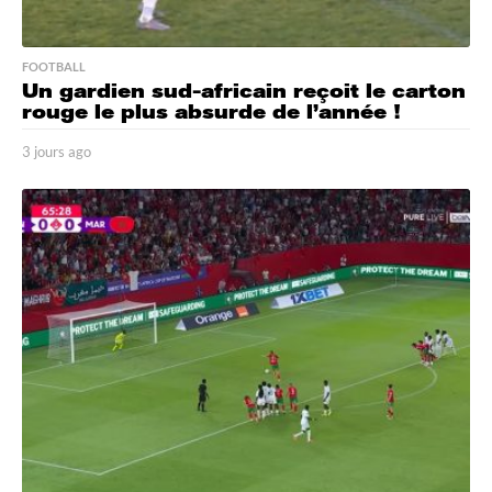
FOOTBALL
Un gardien sud-africain reçoit le carton
rouge le plus absurde de l’année !
3 jours ago
3
j
o
u
r
s
a
g
o