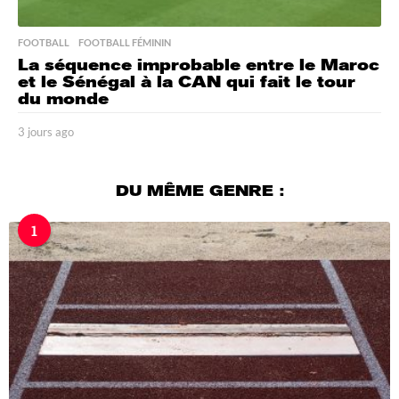
FOOTBALL
,
FOOTBALL FÉMININ
La séquence improbable entre le Maroc
et le Sénégal à la CAN qui fait le tour
du monde
3 jours ago
3
j
o
u
DU MÊME GENRE :
r
s
1
a
g
o