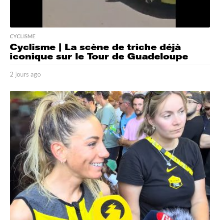
CYCLISME
Cyclisme | La scène de triche déjà
iconique sur le Tour de Guadeloupe
2 jours ago
2
j
o
u
r
s
a
g
o