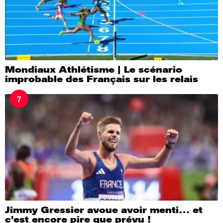
Mondiaux Athlétisme | Le scénario
improbable des Français sur les relais
7
Jimmy Gressier avoue avoir menti… et
c’est encore pire que prévu !