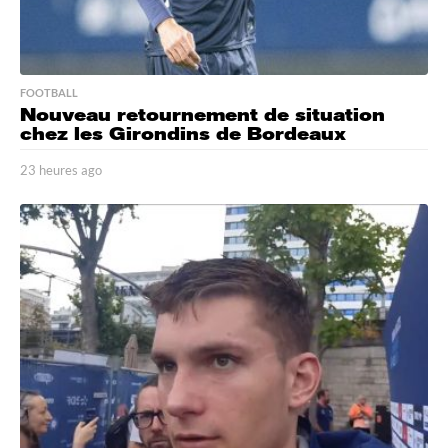
FOOTBALL
Nouveau retournement de situation
chez les Girondins de Bordeaux
23 heures ago
2
3
h
e
u
r
e
s
a
g
o