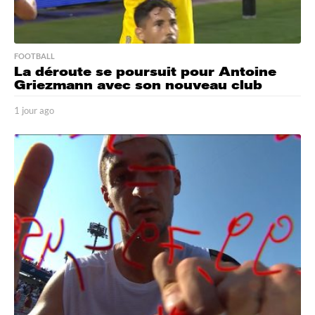
FOOTBALL
La déroute se poursuit pour Antoine
Griezmann avec son nouveau club
1 jour ago
1
j
o
u
r
a
g
o