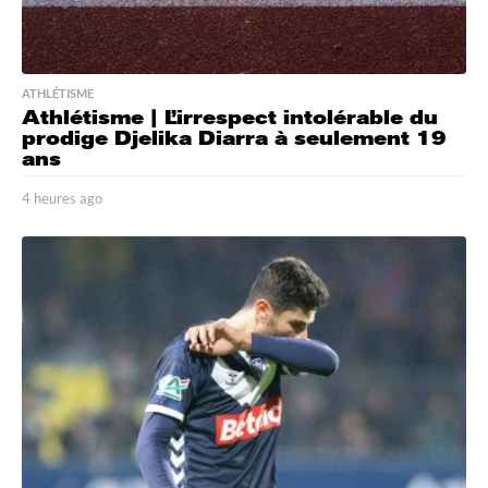
ATHLÉTISME
Athlétisme | L’irrespect intolérable du
prodige Djelika Diarra à seulement 19
ans
4 heures ago
4
h
e
u
r
e
s
a
g
o