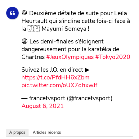
🥋 Deuxième défaite de suite pour Leïla
Heurtault qui s’incline cette fois-ci face à
la 🇯🇵 Mayumi Someya !
😩 Les demi-finales s’éloignent
dangereusement pour la karatéka de
Chartres
#JeuxOlympiques
#Tokyo2020
Suivez les J.O. en direct ▶
https://t.co/PfdHH6xZbm
pic.twitter.com/oUX7qhxwJf
— francetvsport (@francetvsport)
August 6, 2021
À propos
Articles récents