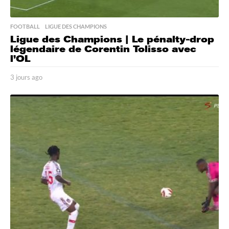
FOOTBALL
,
LIGUE DES CHAMPIONS
Ligue des Champions | Le pénalty-drop
légendaire de Corentin Tolisso avec
l’OL
3 jours ago
3
j
o
u
r
s
a
g
o