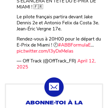
S’ÉLANCERA EN TÊTE DU E-PRIX DE
MIAMI ! 🇫🇷
Le pilote français partira devant Jake
Dennis 2e et Antonio Felix da Costa 3e.
Jean-Éric Vergne 17e.
Rendez-vous à 20H00 pour le départ du
E-Prix de Miami ! 🕗
#ABBFormulaE
…
pic.twitter.com/I3yDxMelas
— Off Track (@OffTrack_FR)
April 12,
2025