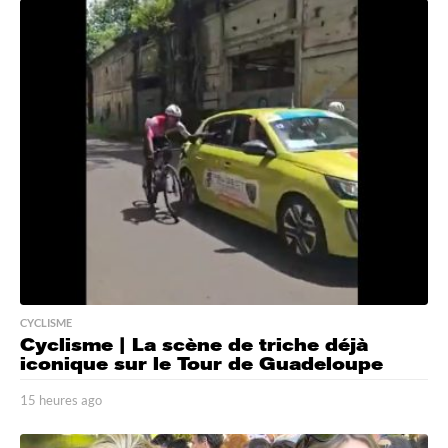
h
e
u
r
e
s
a
g
o
CYCLISME
Cyclisme | La scène de triche déjà
iconique sur le Tour de Guadeloupe
15 heures ago
1
5
h