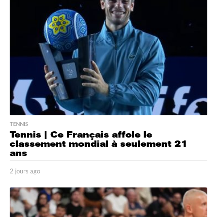
a
g
o
TENNIS
Tennis | Ce Français affole le
classement mondial à seulement 21
ans
2 jours ago
2
j
o
u
r
s