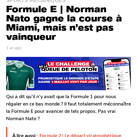
1
Formule E | Norman
a
n
Nato gagne la course à
a
Miami, mais n’est pas
g
vainqueur
o
1
p
1 an ago
1
a
a
a
n
r
n
T
a
a
o
g
g
m
o
o
G
a
l
Qui a dit qu’il n’y avait que la Formule 1 pour nous
e
régaler en ce bas monde ? Il faut totalement méconnaître
r
la Formule E pour avancer de tels propos. Pas vrai
o
Norman Nato ?
n
À lire aussi :
Formule 2 | Le départ stratosphérique