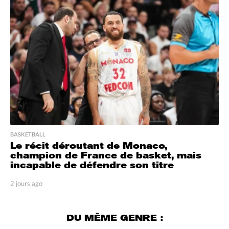
a
g
o
BASKETBALL
Le récit déroutant de Monaco,
champion de France de basket, mais
incapable de défendre son titre
2 jours ago
2
j
o
u
DU MÊME GENRE :
r