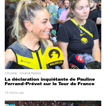
e
u
r
e
s
a
g
o
CYCLISME
,
TOUR DE FRANCE
La déclaration inquiétante de Pauline
Ferrand-Prévot sur le Tour de France
16 heures ago
1
6
h
e