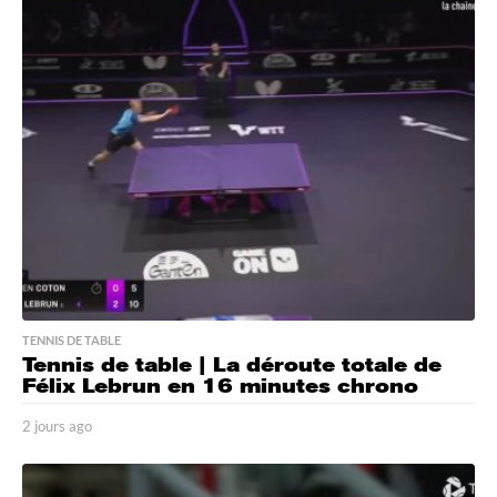
u
r
s
a
g
o
TENNIS DE TABLE
Tennis de table | La déroute totale de
Félix Lebrun en 16 minutes chrono
2 jours ago
2
j
o
u