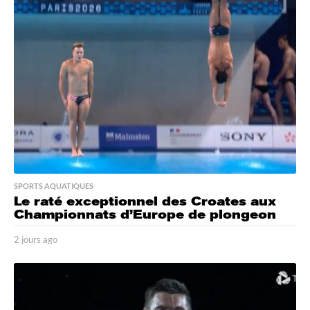
s
a
g
o
SPORTS AQUATIQUES
Le raté exceptionnel des Croates aux
Championnats d’Europe de plongeon
2 jours ago
2
j
o
u
r
s