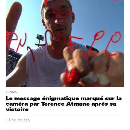
TENNIS
Le message énigmatique marqué sur la
caméra par Terence Atmane après sa
victoire
11 heures ago
1
4