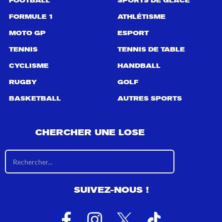
FOOTBALL
SPORTS DE GLACE
FORMULE 1
ATHLÉTISME
MOTO GP
ESPORT
TENNIS
TENNIS DE TABLE
CYCLISME
HANDBALL
RUGBY
GOLF
BASKETBALL
AUTRES SPORTS
CHERCHER UNE LOSE
R
é
s
u
SUIVEZ-NOUS !
l
t
a
t