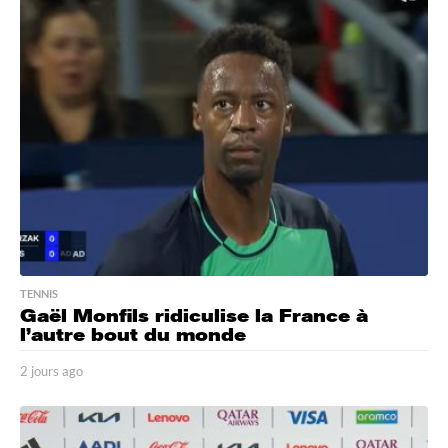
r
s
a
g
o
TENNIS
Gaël Monfils ridiculise la France à
l’autre bout du monde
2 jours ago
2
j
o
u
r