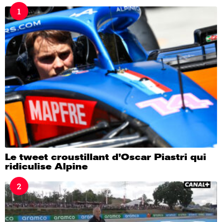
s
1
a
g
o
Le tweet croustillant d’Oscar Piastri qui
ridiculise Alpine
2