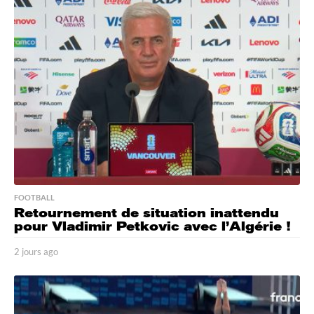
s
a
g
o
FOOTBALL
Retournement de situation inattendu
pour Vladimir Petkovic avec l’Algérie !
2 jours ago
2
j
o
u
r