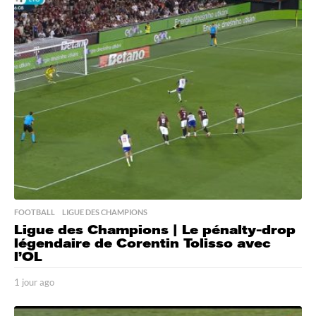
u
r
e
s
a
g
o
FOOTBALL
,
LIGUE DES CHAMPIONS
Ligue des Champions | Le pénalty-drop
légendaire de Corentin Tolisso avec
l’OL
1 jour ago
1
j
o