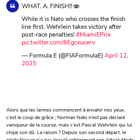
WHAT. A. FINISH!! 🫨
While it is Nato who crosses the finish
line first, Wehrlein takes victory after
post-race penalties!
#MiamiEPrix
pic.twitter.com/6Egcxucerv
— Formula E (@FIAFormulaE)
April 12,
2025
Alors que les larmes commencent à envahir nos yeux,
c’est le coup de grâce ; Norman Nato n’est pas déclaré
vainqueur de la course, mais c’est Pascal Wehrlein qui lui
chipe son dû. La raison ? Depuis son second départ, le
pilote Nissan n’a pas écoulé entièrement son Attack Mode