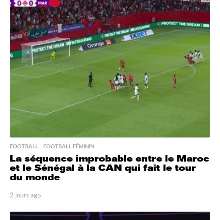
r
s
a
g
o
FOOTBALL
,
FOOTBALL FÉMININ
La séquence improbable entre le Maroc
et le Sénégal à la CAN qui fait le tour
du monde
2 jours ago
2
j
o