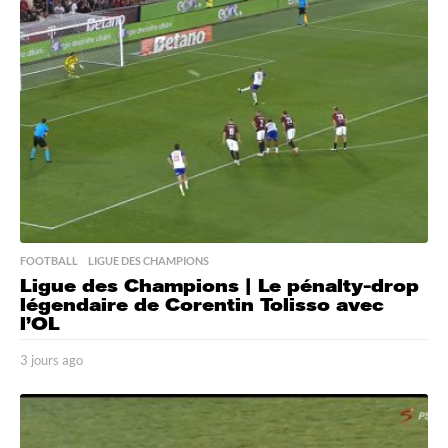
a
g
o
FOOTBALL
,
LIGUE DES CHAMPIONS
Ligue des Champions | Le pénalty-drop
légendaire de Corentin Tolisso avec
l’OL
3 jours ago
3
j
o
u
r