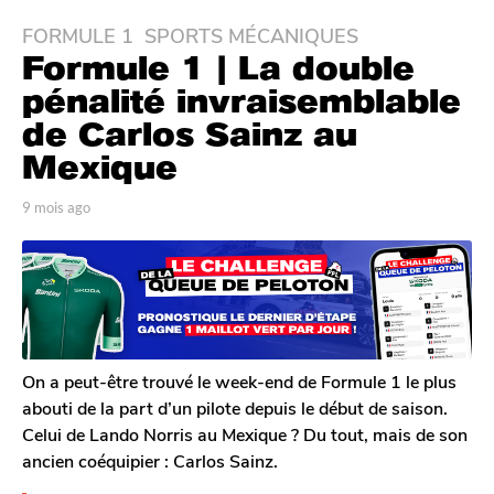
FORMULE 1
,
SPORTS MÉCANIQUES
9
Formule 1 | La double
m
o
pénalité invraisemblable
i
de Carlos Sainz au
s
Mexique
a
g
p
9 mois ago
9
o
a
m
9
r
o
T
i
m
o
s
o
m
a
i
G
g
s
a
o
l
a
On a peut-être trouvé le week-end de Formule 1 le plus
e
g
abouti de la part d’un pilote depuis le début de saison.
r
o
Celui de Lando Norris au Mexique ? Du tout, mais de son
o
ancien coéquipier : Carlos Sainz.
n