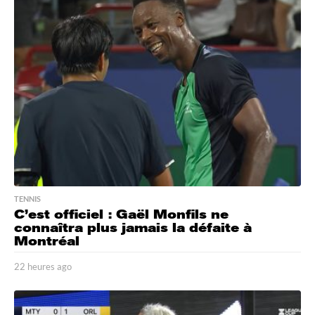
u
r
e
s
a
g
o
TENNIS
C’est officiel : Gaël Monfils ne
connaîtra plus jamais la défaite à
Montréal
22 heures ago
2
2
h
e