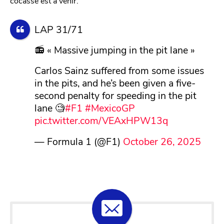
cocasse est à venir.
LAP 31/71
📻 « Massive jumping in the pit lane »
Carlos Sainz suffered from some issues
in the pits, and he’s been given a five-
second penalty for speeding in the pit
lane 🧐
#F1
#MexicoGP
pic.twitter.com/VEAxHPW13q
— Formula 1 (@F1)
October 26, 2025