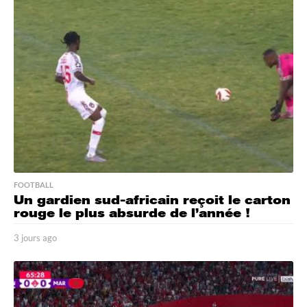
s
a
g
o
FOOTBALL
Un gardien sud-africain reçoit le carton
rouge le plus absurde de l’année !
3 jours ago
3
j
o
u
r
s