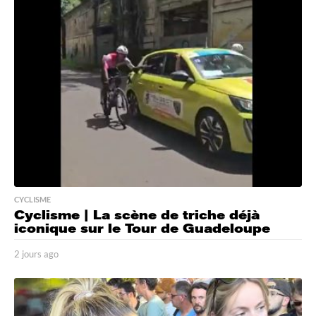
r
s
a
g
o
CYCLISME
Cyclisme | La scène de triche déjà
iconique sur le Tour de Guadeloupe
2 jours ago
2
j
o
u
r