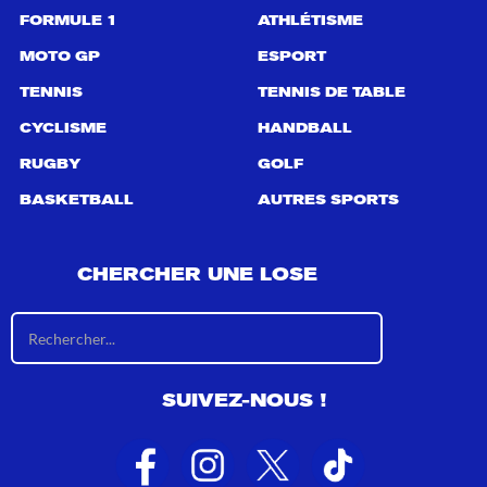
FORMULE 1
ATHLÉTISME
MOTO GP
ESPORT
TENNIS
TENNIS DE TABLE
CYCLISME
HANDBALL
RUGBY
GOLF
BASKETBALL
AUTRES SPORTS
CHERCHER UNE LOSE
R
é
s
u
SUIVEZ-NOUS !
l
t
a
t
s