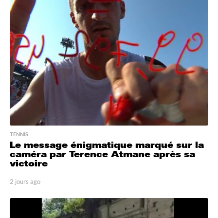
r
e
s
a
g
o
TENNIS
Le message énigmatique marqué sur la
caméra par Terence Atmane après sa
victoire
2 jours ago
2
j
o
u