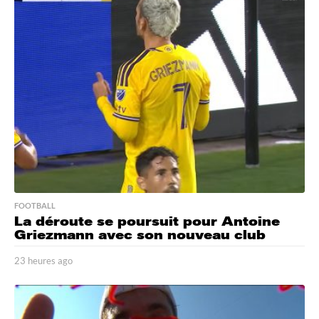
u
r
e
s
a
g
o
FOOTBALL
La déroute se poursuit pour Antoine
Griezmann avec son nouveau club
23 heures ago
2
3
h
e
u