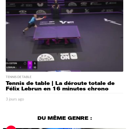
s
a
g
o
TENNIS DE TABLE
Tennis de table | La déroute totale de
Félix Lebrun en 16 minutes chrono
3 jours ago
3
j
o
u
DU MÊME GENRE :
r
s