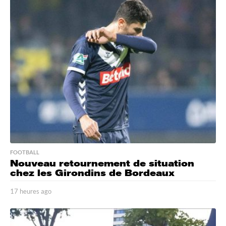
FOOTBALL
Nouveau retournement de situation
chez les Girondins de Bordeaux
17 heures ago
1
7
h
e