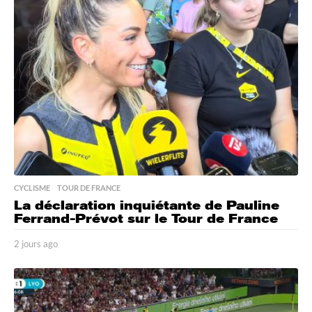
s
a
g
o
CYCLISME
,
TOUR DE FRANCE
La déclaration inquiétante de Pauline
Ferrand-Prévot sur le Tour de France
2 jours ago
2
j
o
u
r
s