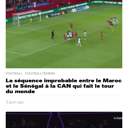
a
g
o
FOOTBALL
,
FOOTBALL FÉMININ
La séquence improbable entre le Maroc
et le Sénégal à la CAN qui fait le tour
du monde
3 jours ago
3
j
o
u
r