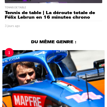
TENNIS DE TABLE
Tennis de table | La déroute totale de
Félix Lebrun en 16 minutes chrono
3 jours ago
3
j
o
u
DU MÊME GENRE :
r
s
1
a
g
o