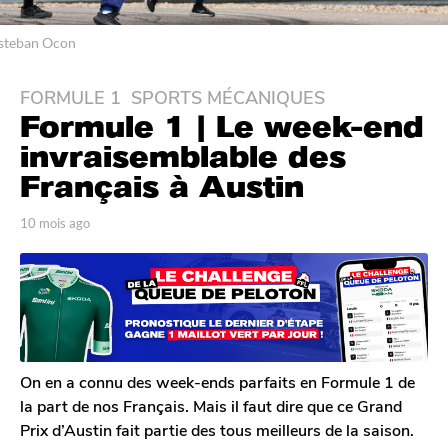
steban Ocon
FORMULE 1
,
SPORTS MÉCANIQUES
1
Formule 1 | Le week-end
0
m
invraisemblable des
o
Français à Austin
i
s
p
10 mois ago
1
a
a
0
r
m
g
T
o
o
o
i
1
m
s
G
0
a
a
g
m
l
o
On en a connu des week-ends parfaits en Formule 1 de
o
e
la part de nos Français. Mais il faut dire que ce Grand
i
r
Prix d’Austin fait partie des tous meilleurs de la saison.
o
s