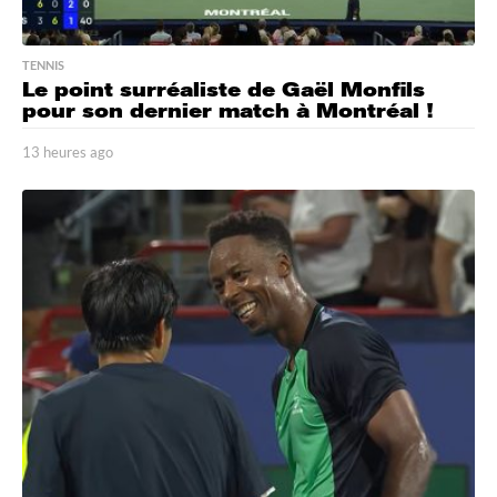
TENNIS
Le point surréaliste de Gaël Monfils
pour son dernier match à Montréal !
13 heures ago
1
3
h
e
u
r
e
s
a
g
o