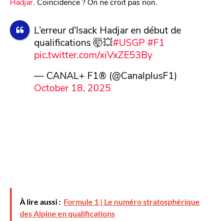
Hadjar
. Coïncidence ? On ne croit pas non.
L’erreur d’Isack Hadjar en début de
qualifications 🤯💥
#USGP
#F1
pic.twitter.com/xiVxZE53By
— CANAL+ F1® (@CanalplusF1)
October 18, 2025
À lire aussi :
Formule 1 | Le numéro stratosphérique
des Alpine en qualifications