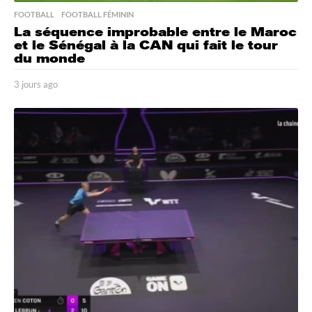
FOOTBALL
,
FOOTBALL FÉMININ
La séquence improbable entre le Maroc
et le Sénégal à la CAN qui fait le tour
du monde
3 jours ago
3
j
o
u
r
s
a
g
o