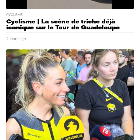
CYCLISME
Cyclisme | La scène de triche déjà
iconique sur le Tour de Guadeloupe
2 jours ago
2
j
o
u
r
s
a
g
o