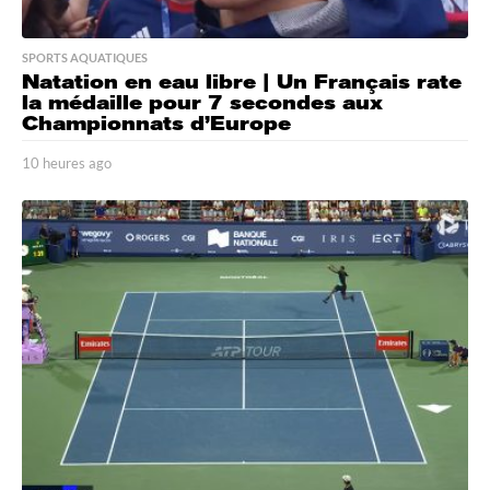
SPORTS AQUATIQUES
Natation en eau libre | Un Français rate
la médaille pour 7 secondes aux
Championnats d’Europe
10 heures ago
1
0
h
e
u
r
e
s
a
g
o