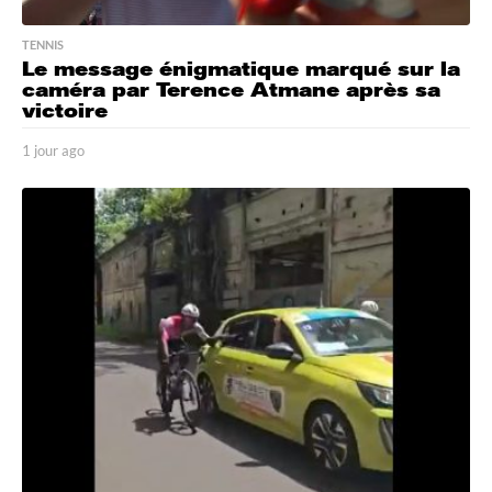
TENNIS
Le message énigmatique marqué sur la
caméra par Terence Atmane après sa
victoire
1 jour ago
2
j
o
u
r
s
a
g
o