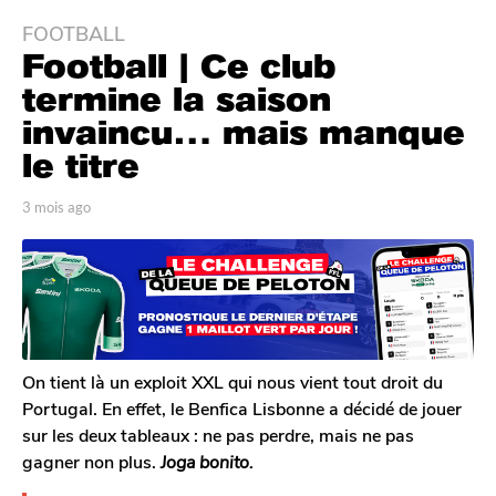
FOOTBALL
3
Football | Ce club
m
o
termine la saison
i
invaincu… mais manque
s
le titre
a
g
p
3 mois ago
3
o
a
m
3
r
o
T
i
m
o
s
o
m
a
i
G
g
s
a
o
l
a
On tient là un exploit XXL qui nous vient tout droit du
e
g
Portugal. En effet, le Benfica Lisbonne a décidé de jouer
r
o
sur les deux tableaux : ne pas perdre, mais ne pas
o
gagner non plus.
Joga bonito.
n