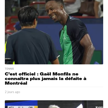
r
s
a
g
o
TENNIS
C’est officiel : Gaël Monfils ne
connaîtra plus jamais la défaite à
Montréal
2 jours ago
2
j
o
u