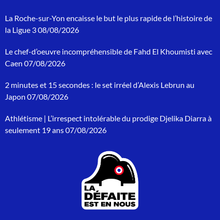
e
c
La Roche-sur-Yon encaisse le but le plus rapide de l’histoire de
h
la Ligue 3
08/08/2026
e
r
Le chef-d’oeuvre incompréhensible de Fahd El Khoumisti avec
c
h
Caen
07/08/2026
e
p
2 minutes et 15 secondes : le set irréel d’Alexis Lebrun au
o
Japon
07/08/2026
u
r
Athlétisme | L’irrespect intolérable du prodige Djelika Diarra à
:
seulement 19 ans
07/08/2026