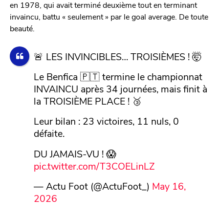
en 1978, qui avait terminé deuxième tout en terminant
invaincu, battu « seulement » par le goal average. De toute
beauté.
🚨 LES INVINCIBLES… TROISIÈMES ! 🤯
Le Benfica 🇵🇹 termine le championnat
INVAINCU après 34 journées, mais finit à
la TROISIÈME PLACE ! 🥉
Leur bilan : 23 victoires, 11 nuls, 0
défaite.
DU JAMAIS-VU ! 😱
pic.twitter.com/T3COELinLZ
— Actu Foot (@ActuFoot_)
May 16,
2026