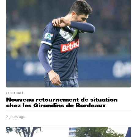
e
u
r
e
s
a
g
o
FOOTBALL
Nouveau retournement de situation
chez les Girondins de Bordeaux
2 jours ago
2
j
o
u