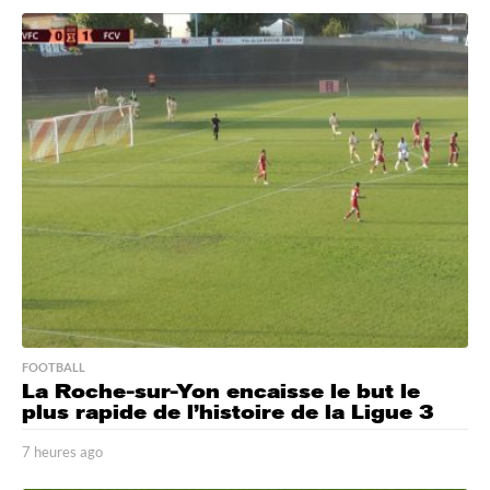
FOOTBALL
La Roche-sur-Yon encaisse le but le
plus rapide de l’histoire de la Ligue 3
7 heures ago
7
h