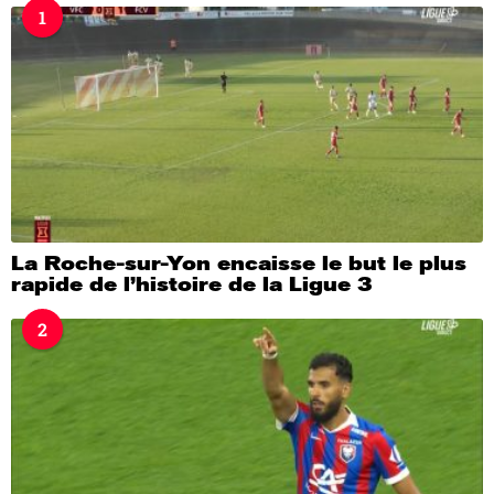
1
a
g
o
La Roche-sur-Yon encaisse le but le plus
rapide de l’histoire de la Ligue 3
2