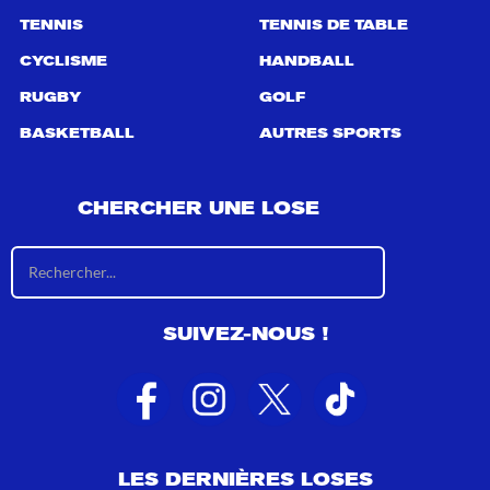
TENNIS
TENNIS DE TABLE
CYCLISME
HANDBALL
RUGBY
GOLF
BASKETBALL
AUTRES SPORTS
CHERCHER UNE LOSE
R
é
s
u
SUIVEZ-NOUS !
l
t
a
t
s
d
e
LES DERNIÈRES LOSES
r