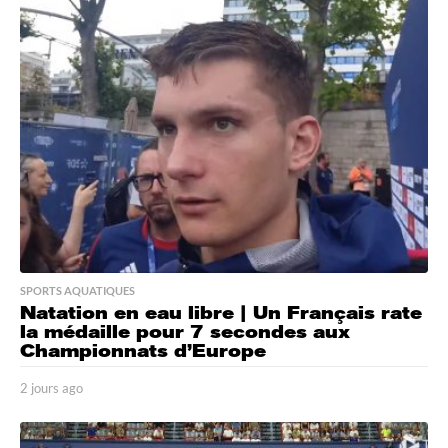
r
s
a
g
o
SPORTS AQUATIQUES
Natation en eau libre | Un Français rate
la médaille pour 7 secondes aux
Championnats d’Europe
2 jours ago
2
j
o
u