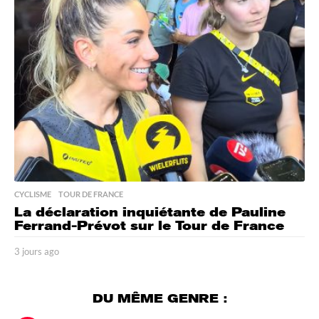
s
a
g
o
CYCLISME
,
TOUR DE FRANCE
La déclaration inquiétante de Pauline
Ferrand-Prévot sur le Tour de France
3 jours ago
3
j
o
u
DU MÊME GENRE :
r
s