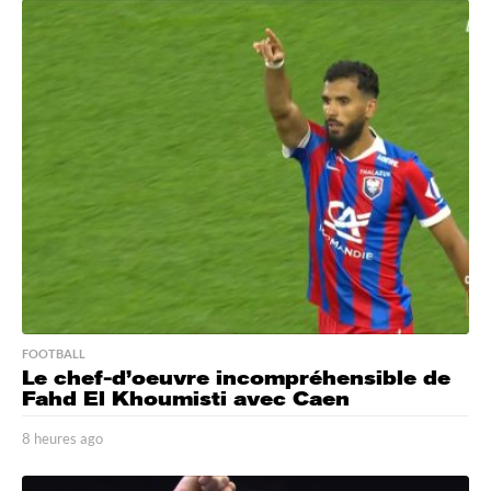
e
u
r
e
s
a
g
o
FOOTBALL
Le chef-d’oeuvre incompréhensible de
Fahd El Khoumisti avec Caen
8 heures ago
8
h
e