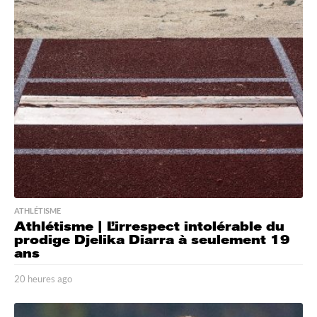
u
r
e
s
a
g
o
ATHLÉTISME
Athlétisme | L’irrespect intolérable du
prodige Djelika Diarra à seulement 19
ans
20 heures ago
2
0
h