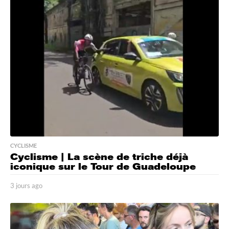
r
s
a
g
o
CYCLISME
Cyclisme | La scène de triche déjà
iconique sur le Tour de Guadeloupe
3 jours ago
3
j
o
u
r