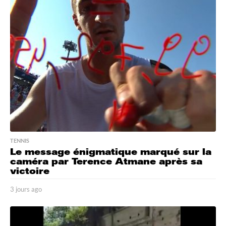
s
a
g
o
TENNIS
Le message énigmatique marqué sur la
caméra par Terence Atmane après sa
victoire
3 jours ago
3
j
o
u