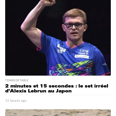
u
r
e
s
a
g
o
TENNIS DE TABLE
2 minutes et 15 secondes : le set irréel
d’Alexis Lebrun au Japon
15 heures ago
1
5
h
e