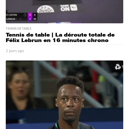
TENNIS DE TABLE
Tennis de table | La déroute totale de
Félix Lebrun en 16 minutes chrono
2 jours ago
2
j
o
u
r
s
a
g
o