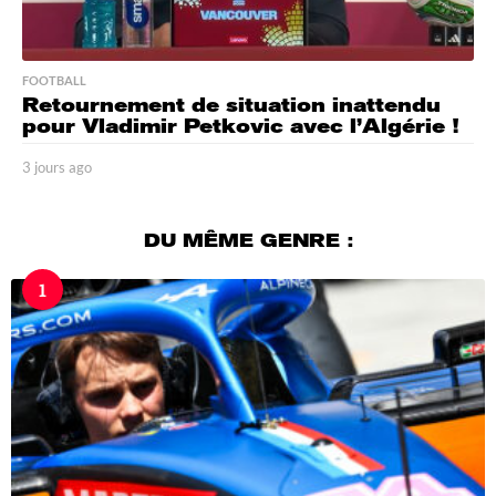
FOOTBALL
Retournement de situation inattendu
pour Vladimir Petkovic avec l’Algérie !
3 jours ago
3
j
o
u
DU MÊME GENRE :
r
s
1
a
g
o