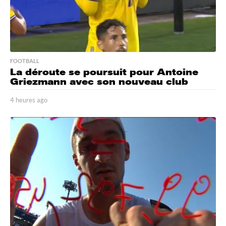
FOOTBALL
La déroute se poursuit pour Antoine
Griezmann avec son nouveau club
4 heures ago
4
h
e
u
r
e
s
a
g
o