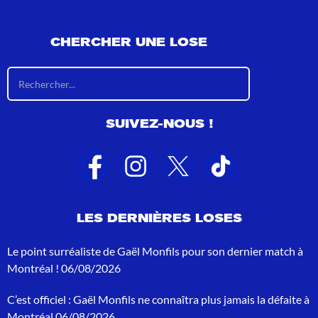
CHERCHER UNE LOSE
R
é
s
u
SUIVEZ-NOUS !
l
t
a
t
s
d
e
LES DERNIÈRES LOSES
r
e
c
Le point surréaliste de Gaël Monfils pour son dernier match à
h
Montréal !
06/08/2026
e
r
C’est officiel : Gaël Monfils ne connaîtra plus jamais la défaite à
c
h
Montréal
06/08/2026