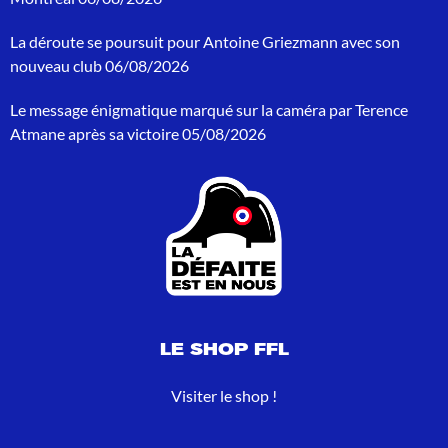
e
p
La déroute se poursuit pour Antoine Griezmann avec son
o
nouveau club
06/08/2026
u
r
Le message énigmatique marqué sur la caméra par Terence
:
Atmane après sa victoire
05/08/2026
LE SHOP FFL
Visiter le shop !