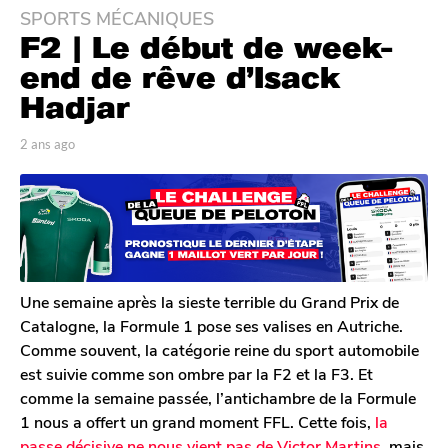
SPORTS MÉCANIQUES
2
F2 | Le début de week-
a
n
end de rêve d’Isack
s
Hadjar
a
g
p
2 ans ago
2
o
a
a
r
n
2
T
s
a
o
a
n
m
g
G
s
o
a
a
l
Une semaine après la sieste terrible du Grand Prix de
g
e
Catalogne, la Formule 1 pose ses valises en Autriche.
o
r
Comme souvent, la catégorie reine du sport automobile
o
est suivie comme son ombre par la F2 et la F3. Et
n
comme la semaine passée, l’antichambre de la Formule
1 nous a offert un grand moment FFL. Cette fois,
la
passe décisive ne nous vient pas de Victor Martins
, mais