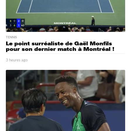
TENNIS
Le point surréaliste de Gaël Monfils
pour son dernier match à Montréal !
3 heures ago
3
h
e
u
r
e
s
a
g
o