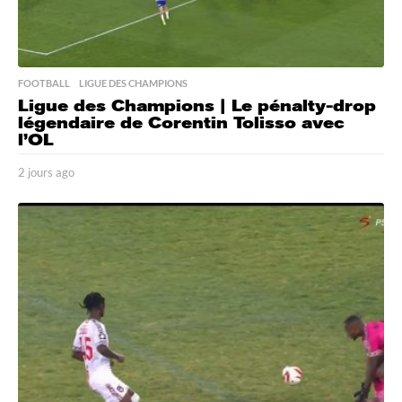
FOOTBALL
,
LIGUE DES CHAMPIONS
Ligue des Champions | Le pénalty-drop
légendaire de Corentin Tolisso avec
l’OL
2 jours ago
2
j
o
u
r
s
a
g
o