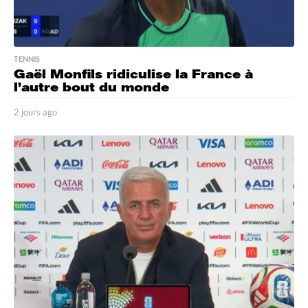
TENNIS
Gaël Monfils ridiculise la France à
l’autre bout du monde
2 jours ago
2
j
o
u
r
s
a
g
o