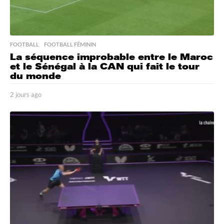
FOOTBALL
,
FOOTBALL FÉMININ
La séquence improbable entre le Maroc
et le Sénégal à la CAN qui fait le tour
du monde
2 jours ago
2
j
o
u
r
s
a
g
o