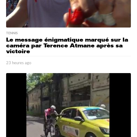
TENNIS
Le message énigmatique marqué sur la
caméra par Terence Atmane après sa
victoire
23 heures ago
1
j
o
u
r
a
g
o