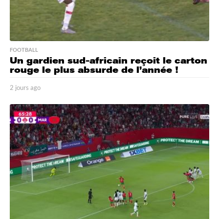
FOOTBALL
Un gardien sud-africain reçoit le carton
rouge le plus absurde de l’année !
2 jours ago
2
j
o
u
r
s
a
g
o