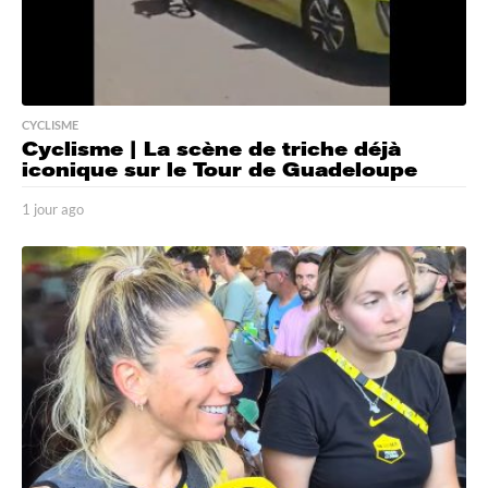
CYCLISME
Cyclisme | La scène de triche déjà
iconique sur le Tour de Guadeloupe
1 jour ago
1
j
o
u
r
a
g
o