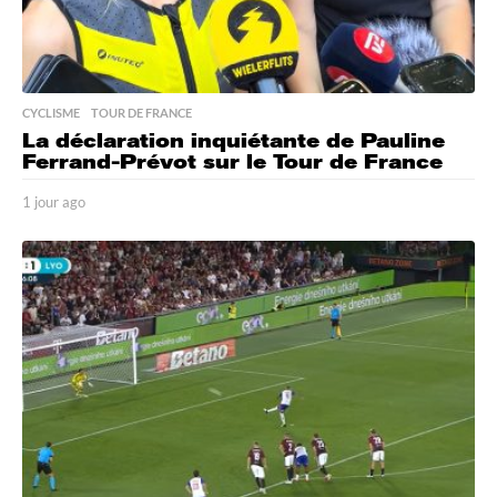
CYCLISME
,
TOUR DE FRANCE
La déclaration inquiétante de Pauline
Ferrand-Prévot sur le Tour de France
1 jour ago
1
j
o
u
r
a
g
o