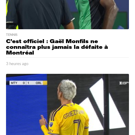
TENNIS
C’est officiel : Gaël Monfils ne
connaîtra plus jamais la défaite à
Montréal
3 heures ago
3
h
e
u
r
e
s
a
g
o