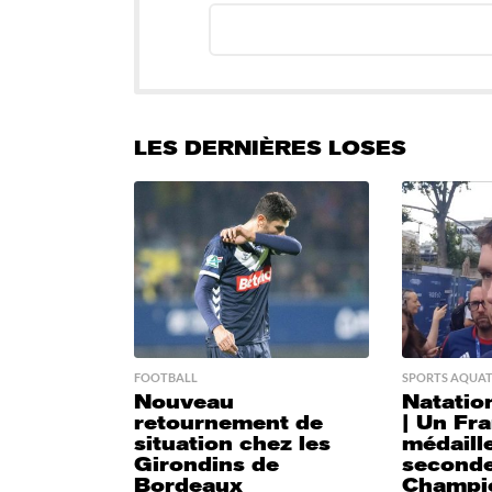
LES DERNIÈRES LOSES
FOOTBALL
SPORTS AQUAT
Nouveau
Natation
retournement de
| Un Fra
situation chez les
médaill
Girondins de
second
Bordeaux
Champi