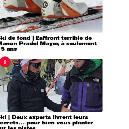
ki de fond | L’affront terrible de
Manon Pradel Mayer, à seulement
15 ans
9
ki | Deux experts livrent leurs
secrets… pour bien vous planter
ur les pistes