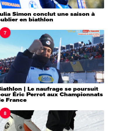
ulia Simon conclut une saison à
ublier en biathlon
7
iathlon | Le naufrage se poursuit
pour Éric Perrot aux Championnats
de France
8