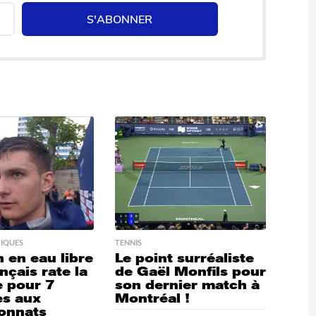
S'ABONNER
IQUES
TENNIS
 en eau libre
Le point surréaliste
nçais rate la
de Gaël Monfils pour
e pour 7
son dernier match à
es aux
Montréal !
onnats