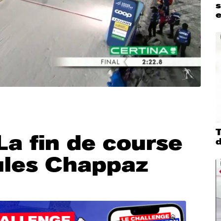
s
La fin de course
d
ules Chappaz