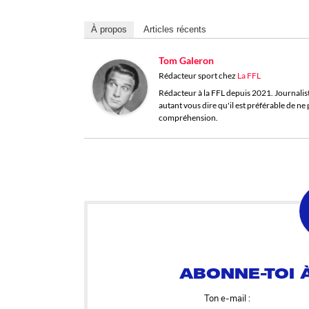
À propos
Articles récents
Tom Galeron
Rédacteur sport
chez
La FFL
Rédacteur à la FFL depuis 2021. Journaliste 
autant vous dire qu'il est préférable de n
compréhension.
ABONNE-TOI À
Ton e-mail :