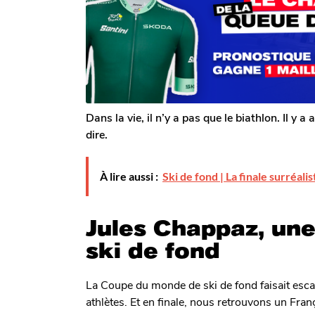
o
g
a
m
o
G
g
a
o
l
e
r
o
n
Dans la vie, il n’y a pas que le biathlon. Il y 
dire.
À lire aussi :
Ski de fond | La finale surréal
Jules Chappaz, un
ski de fond
La Coupe du monde de ski de fond faisait escale 
athlètes. Et en finale, nous retrouvons un Fran