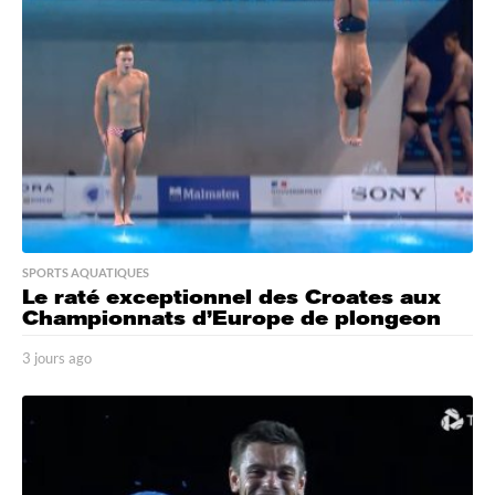
a
g
o
SPORTS AQUATIQUES
Le raté exceptionnel des Croates aux
Championnats d’Europe de plongeon
3 jours ago
3
j
o
u
r
s
a