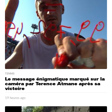
TENNIS
Le message énigmatique marqué sur la
caméra par Terence Atmane après sa
victoire
19 heures ago
2
3
h
e