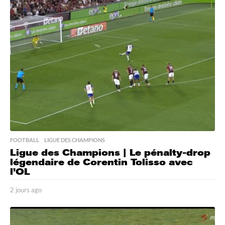
r
e
s
a
g
o
FOOTBALL
,
LIGUE DES CHAMPIONS
Ligue des Champions | Le pénalty-drop
légendaire de Corentin Tolisso avec
l’OL
2 jours ago
2
j
o
u