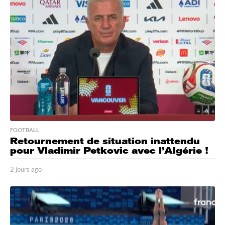
a
g
o
FOOTBALL
Retournement de situation inattendu
pour Vladimir Petkovic avec l’Algérie !
2 jours ago
2
j
o
u
r
s