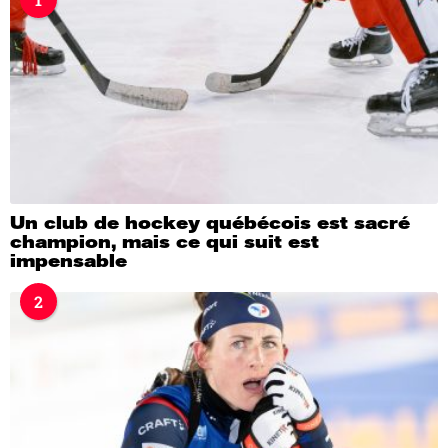
a
g
o
Un club de hockey québécois est sacré
champion, mais ce qui suit est
impensable
2