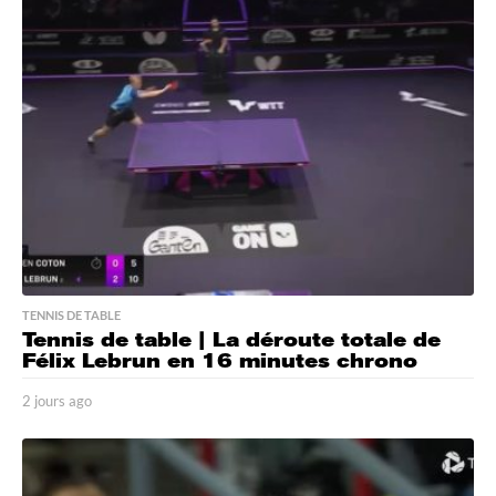
r
s
a
g
o
TENNIS DE TABLE
Tennis de table | La déroute totale de
Félix Lebrun en 16 minutes chrono
2 jours ago
2
j
o
u
r