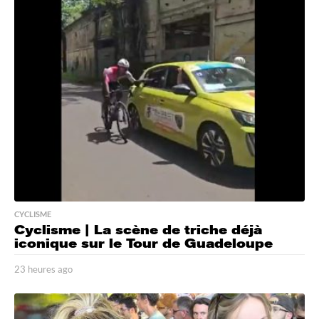
u
r
e
s
a
g
o
CYCLISME
Cyclisme | La scène de triche déjà
iconique sur le Tour de Guadeloupe
23 heures ago
2
3
h
e