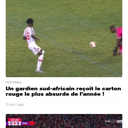
r
s
a
g
o
FOOTBALL
Un gardien sud-africain reçoit le carton
rouge le plus absurde de l’année !
2 jours ago
2
j
o
u
r