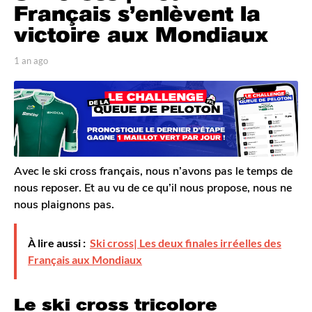
n
Français s’enlèvent la
a
victoire aux Mondiaux
g
o
p
1 an ago
1
1
a
a
r
n
a
T
a
n
o
g
a
m
o
G
g
a
o
l
Avec le ski cross français, nous n’avons pas le temps de
e
nous reposer. Et au vu de ce qu’il nous propose, nous ne
r
nous plaignons pas.
o
n
À lire aussi :
Ski cross| Les deux finales irréelles des
Français aux Mondiaux
Le ski cross tricolore