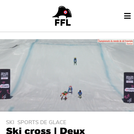
SKI
,
SPORTS DE GLACE
1
Ski cross | Deux
a