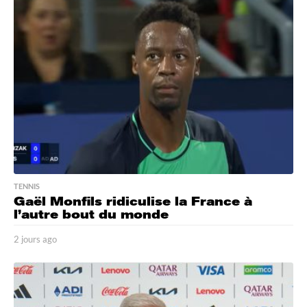
s
a
g
o
TENNIS
Gaël Monfils ridiculise la France à
l’autre bout du monde
2 jours ago
2
j
o
u
r
s