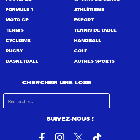
FORMULE 1
ATHLÉTISME
MOTO GP
ESPORT
TENNIS
TENNIS DE TABLE
CYCLISME
HANDBALL
RUGBY
GOLF
BASKETBALL
AUTRES SPORTS
CHERCHER UNE LOSE
R
é
s
u
SUIVEZ-NOUS !
l
t
a
t