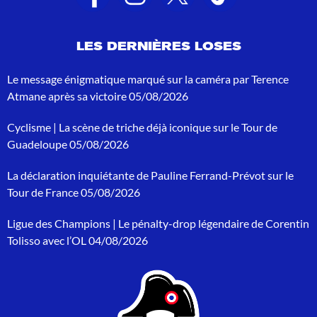
s
d
e
LES DERNIÈRES LOSES
r
e
c
Le message énigmatique marqué sur la caméra par Terence
h
Atmane après sa victoire
05/08/2026
e
r
Cyclisme | La scène de triche déjà iconique sur le Tour de
c
h
Guadeloupe
05/08/2026
e
p
La déclaration inquiétante de Pauline Ferrand-Prévot sur le
o
Tour de France
05/08/2026
u
r
Ligue des Champions | Le pénalty-drop légendaire de Corentin
:
Tolisso avec l’OL
04/08/2026