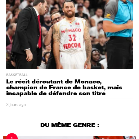
g
o
BASKETBALL
Le récit déroutant de Monaco,
champion de France de basket, mais
incapable de défendre son titre
3 jours ago
3
j
o
u
DU MÊME GENRE :
r
s
1