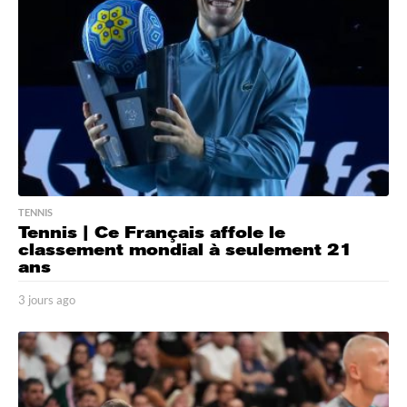
g
o
TENNIS
Tennis | Ce Français affole le
classement mondial à seulement 21
ans
3 jours ago
3
j
o
u
r
s
a