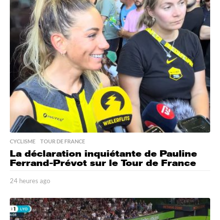
u
r
e
s
a
g
o
CYCLISME
,
TOUR DE FRANCE
La déclaration inquiétante de Pauline
Ferrand-Prévot sur le Tour de France
24 heures ago
2
4
h
e
u