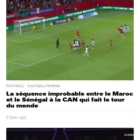
s
a
g
o
FOOTBALL
,
FOOTBALL FÉMININ
La séquence improbable entre le Maroc
et le Sénégal à la CAN qui fait le tour
du monde
2 jours ago
2
j
o
u