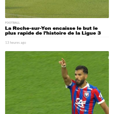
FOOTBALL
La Roche-sur-Yon encaisse le but le
plus rapide de l’histoire de la Ligue 3
13 heures ago
1
3
h
e
u
r
e
s
a
g
o