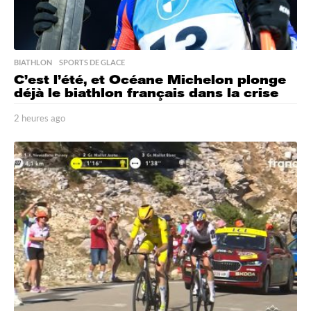
BIATHLON
,
SPORTS DE GLACE
C’est l’été, et Océane Michelon plonge
déjà le biathlon français dans la crise
2 heures ago
2
h
e
u
r
e
s
a
g
o