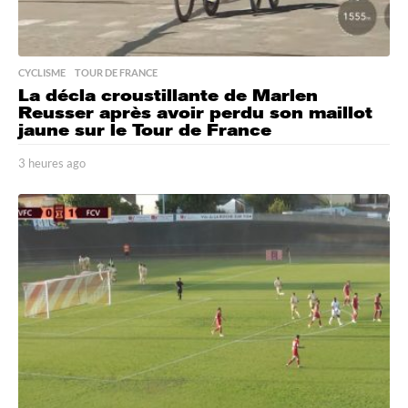
CYCLISME
,
TOUR DE FRANCE
La décla croustillante de Marlen
Reusser après avoir perdu son maillot
jaune sur le Tour de France
3 heures ago
3
h
e
u
r
e
s
a
g
o