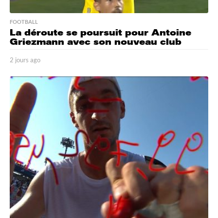
FOOTBALL
La déroute se poursuit pour Antoine
Griezmann avec son nouveau club
2 jours ago
2
j
o
u
r
s
a
g
o