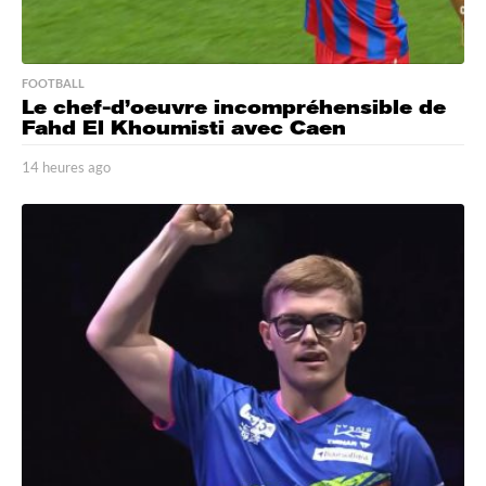
FOOTBALL
Le chef-d’oeuvre incompréhensible de
Fahd El Khoumisti avec Caen
14 heures ago
1
4
h
e
u
r
e
s
a
g
o