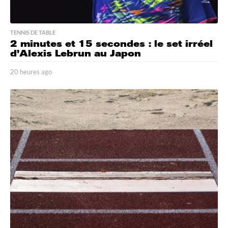
TENNIS DE TABLE
2 minutes et 15 secondes : le set irréel
d’Alexis Lebrun au Japon
20 heures ago
2
0
h
e
u
r
e
s
a
g
o