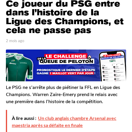
Ce joueur du PSG entre
m
o
dans l’histoire de la
i
Ligue des Champions, et
s
cela ne passe pas
a
g
p
2 mois ago
2
o
a
m
2
r
o
T
i
m
o
s
o
m
a
i
G
g
s
a
o
l
a
Le PSG ne s’arrête plus de piétiner la FFL en Ligue des
e
g
Champions. Warren Zaïre-Emery prend le relais avec
r
o
une première dans l’histoire de la compétition.
o
n
À lire aussi :
Un club anglais chambre Arsenal avec
maestria après sa défaite en finale