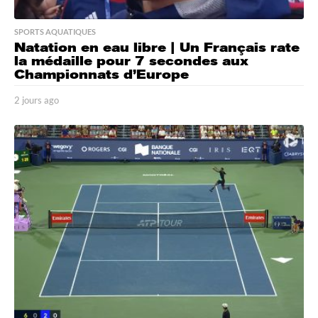
SPORTS AQUATIQUES
Natation en eau libre | Un Français rate
la médaille pour 7 secondes aux
Championnats d’Europe
2 jours ago
2
j
o
u
r
s
a
g
o