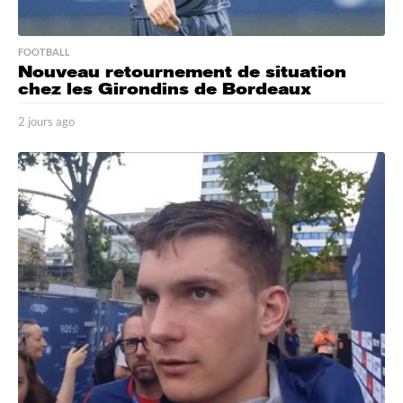
FOOTBALL
Nouveau retournement de situation
chez les Girondins de Bordeaux
2 jours ago
2
j
o
u
r
s
a
g
o