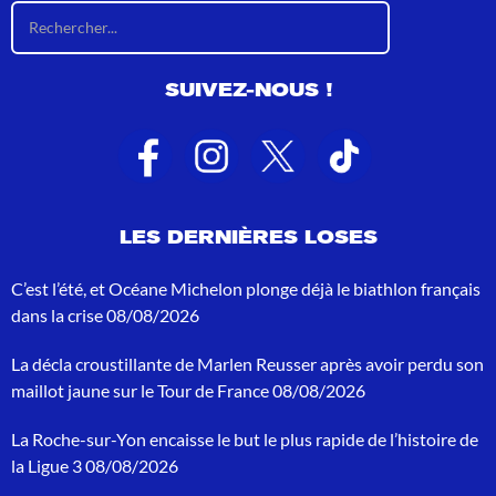
R
é
s
u
SUIVEZ-NOUS !
l
t
a
t
s
d
e
LES DERNIÈRES LOSES
r
e
c
C’est l’été, et Océane Michelon plonge déjà le biathlon français
h
dans la crise
08/08/2026
e
r
La décla croustillante de Marlen Reusser après avoir perdu son
c
h
maillot jaune sur le Tour de France
08/08/2026
e
p
La Roche-sur-Yon encaisse le but le plus rapide de l’histoire de
o
la Ligue 3
08/08/2026
u
r