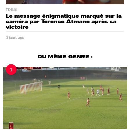
TENNIS
Le message énigmatique marqué sur la
caméra par Terence Atmane après sa
victoire
3 jours ago
3
j
o
u
DU MÊME GENRE :
r
s
1
a
g
o