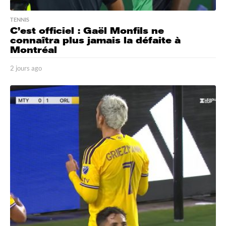
TENNIS
C’est officiel : Gaël Monfils ne
connaîtra plus jamais la défaite à
Montréal
2 jours ago
2
j
o
u
r
s
a
g
o