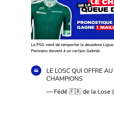
o
o
s
m
i
a
G
g
s
a
o
a
l
g
e
r
o
o
n
Le PSG vient de remporter la deuxième Ligue 
Parisiens doivent à un certain Gabriel.
LE LOSC QUI OFFRE AU
CHAMPIONS
— Fédé 🇫🇷 de la Lose