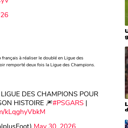
026
U
 français à réaliser le doublé en Ligue des
oir remporté deux fois la Ligue des Champions.
A LIGUE DES CHAMPIONS POUR
SON HISTOIRE 🎆
#PSGARS
|
com/kLqghyVbkM
lplusFoot)
May 30, 2026