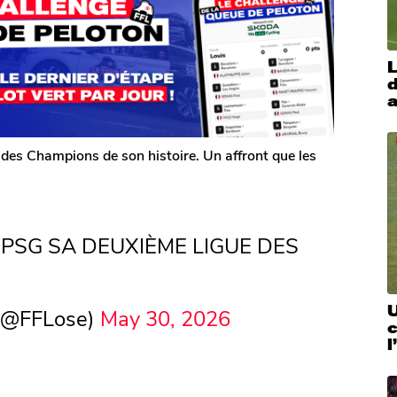
L
d
a
des Champions de son histoire. Un affront que les
 PSG SA DEUXIÈME LIGUE DES
U
 (@FFLose)
May 30, 2026
c
l