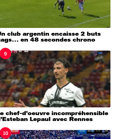
n club argentin encaisse 2 buts
gags… en 48 secondes chrono
9
Le chef-d’oeuvre incompréhensible
d’Esteban Lepaul avec Rennes
10