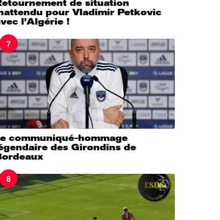
Retournement de situation
nattendu pour Vladimir Petkovic
vec l’Algérie !
7
Le communiqué-hommage
légendaire des Girondins de
Bordeaux
8