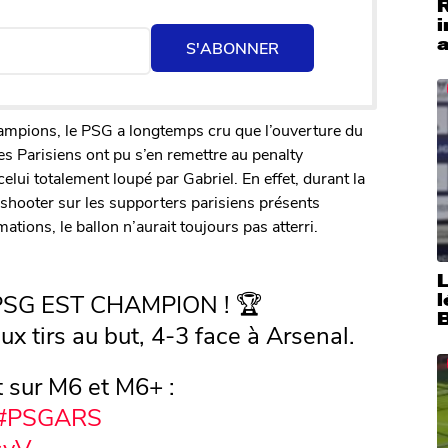
i
a
S'ABONNER
hampions, le PSG a longtemps cru que l’ouverture du
les Parisiens ont pu s’en remettre au penalty
ui totalement loupé par Gabriel. En effet, durant la
e shooter sur les supporters parisiens présents
tions, le ballon n’aurait toujours pas atterri.
SG EST CHAMPION ! 🏆
ux tirs au but, 4-3 face à Arsenal.
t sur M6 et M6+ :
#PSGARS
syV