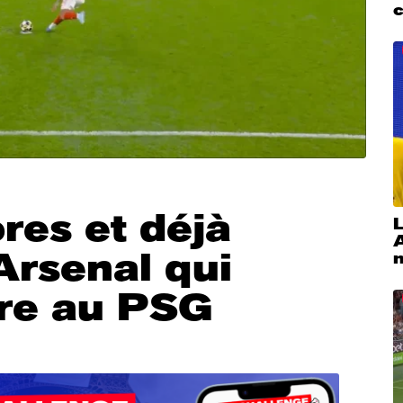
ores et déjà
L
Arsenal qui
oire au PSG