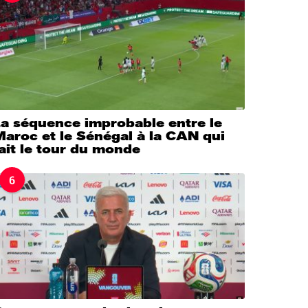
La séquence improbable entre le
aroc et le Sénégal à la CAN qui
ait le tour du monde
6