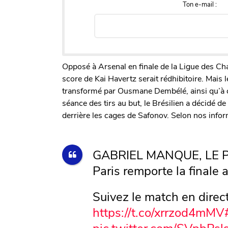
Ton e-mail :
Opposé à Arsenal en finale de la Ligue des C
score de Kai Havertz serait rédhibitoire. Mais 
transformé par Ousmane Dembélé, ainsi qu’à cel
séance des tirs au but, le Brésilien a décidé d
derrière les cages de Safonov. Selon nos informa
GABRIEL MANQUE, LE P
Paris remporte la finale a
Suivez le match en direc
https://t.co/xrrzod4mMV
pic.twitter.com/SVpbPsl