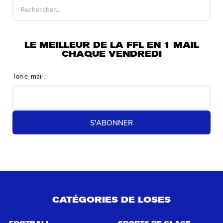
R
é
s
u
l
LE MEILLEUR DE LA FFL EN 1 MAIL
t
CHAQUE VENDREDI
a
t
Ton e-mail :
s
d
e
r
e
S'ABONNER
c
h
e
r
c
h
e
p
CATÉGORIES DE LOSES
o
u
r