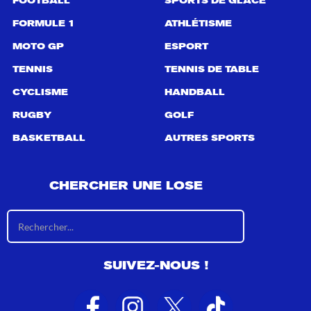
FOOTBALL
SPORTS DE GLACE
:
FORMULE 1
ATHLÉTISME
MOTO GP
ESPORT
TENNIS
TENNIS DE TABLE
CYCLISME
HANDBALL
RUGBY
GOLF
BASKETBALL
AUTRES SPORTS
CHERCHER UNE LOSE
R
é
s
u
SUIVEZ-NOUS !
l
t
a
t