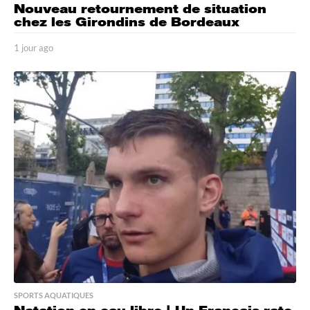
Nouveau retournement de situation
chez les Girondins de Bordeaux
1 jour ago
1
j
o
u
r
a
g
o
SPORTS AQUATIQUES