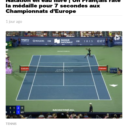
Natation en eau libre | Un Français rate
la médaille pour 7 secondes aux
Championnats d’Europe
1 jour ago
1
j
o
u
r
a
g
o
TENNIS