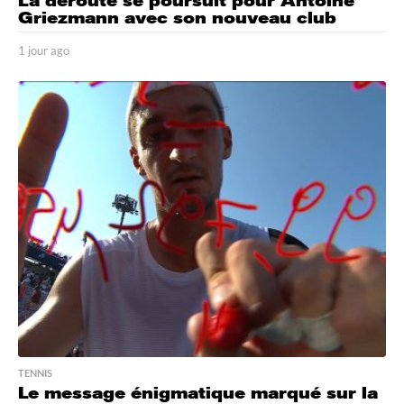
La déroute se poursuit pour Antoine
Griezmann avec son nouveau club
1 jour ago
1
j
o
u
r
a
g
o
TENNIS
Le message énigmatique marqué sur la