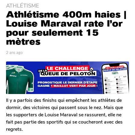
ATHLÉTISME
2
Athlétisme 400m haies |
a
n
Louise Maraval rate l’or
s
pour seulement 15
a
mètres
g
o
p
2 ans ago
2
2
a
a
a
r
n
T
s
n
o
a
s
m
g
a
G
o
g
a
l
o
Il y a parfois des finishs qui empêchent les athlètes de
e
dormir, des victoires qui passent sous le nez. Mais que
r
les supporters de Louise Maraval se rassurent, elle ne
o
fait pas partie des sportifs qui se coucheront avec des
n
regrets.