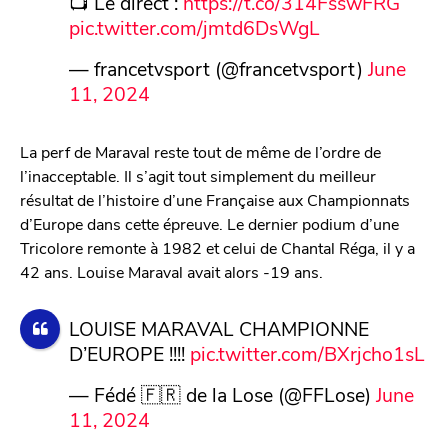
📺 Le direct :
https://t.co/314FsswFRG
pic.twitter.com/jmtd6DsWgL
— francetvsport (@francetvsport)
June
11, 2024
La perf de Maraval reste tout de même de l’ordre de
l’inacceptable. Il s’agit tout simplement du meilleur
résultat de l’histoire d’une Française aux Championnats
d’Europe dans cette épreuve. Le dernier podium d’une
Tricolore remonte à 1982 et celui de Chantal Réga, il y a
42 ans. Louise Maraval avait alors -19 ans.
LOUISE MARAVAL CHAMPIONNE
D’EUROPE !!!!
pic.twitter.com/BXrjcho1sL
— Fédé 🇫🇷 de la Lose (@FFLose)
June
11, 2024