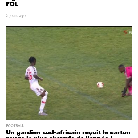
l’OL
3 jours ago
3
j
o
u
r
s
a
g
o
FOOTBALL
Un gardien sud-africain reçoit le carton