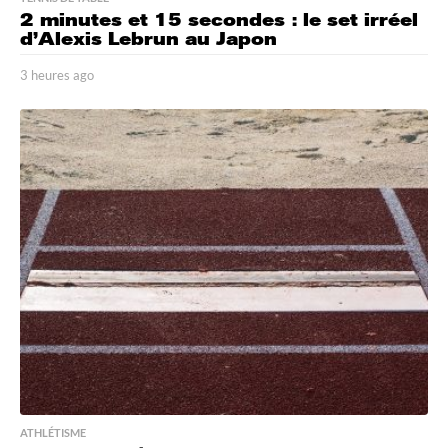
2 minutes et 15 secondes : le set irréel
d’Alexis Lebrun au Japon
3 heures ago
3
h
e
u
r
e
s
a
g
o
ATHLÉTISME