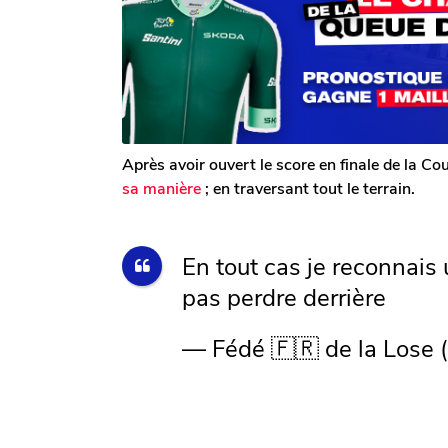
o
s
m
i
a
G
g
s
a
o
a
l
g
e
r
o
o
n
Après avoir ouvert le score en finale de la C
sa manière
; en traversant tout le terrain.
En tout cas je reconnais 
pas perdre derrière
— Fédé 🇫🇷 de la Lose