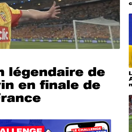
n légendaire de
L
in en finale de
France