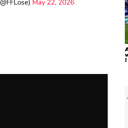
 (@FFLose)
May 22, 2026
A
!