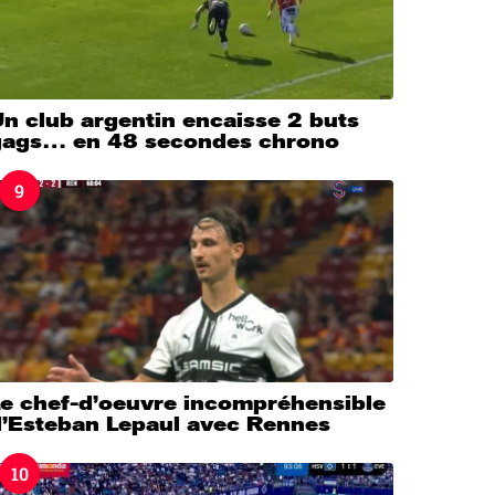
n club argentin encaisse 2 buts
gags… en 48 secondes chrono
9
Le chef-d’oeuvre incompréhensible
d’Esteban Lepaul avec Rennes
10