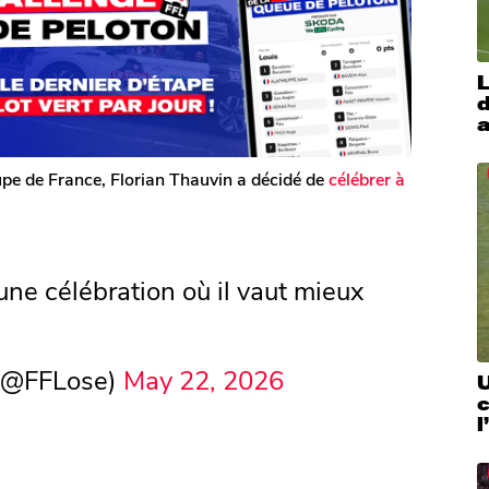
L
d
a
oupe de France, Florian Thauvin a décidé de
célébrer à
une célébration où il vaut mieux
 (@FFLose)
May 22, 2026
U
c
l