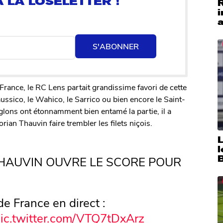
i
a
S'ABONNER
rance, le RC Lens partait grandissime favori de cette
sico, le Wahico, le Sarrico ou bien encore le Saint-
glons ont étonnamment bien entamé la partie, il a
rian Thauvin faire trembler les filets niçois.
THAUVIN OUVRE LE SCORE POUR
de France en direct :
ic.twitter.com/VTQ7tDxArz