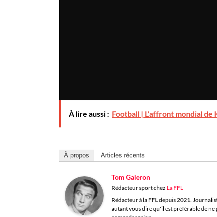
À lire aussi :
Football | L'affront mondial de
À propos
Articles récents
Tom Galeron
Rédacteur sport
chez
La FFL
Rédacteur à la FFL depuis 2021. Journaliste 
autant vous dire qu'il est préférable de n