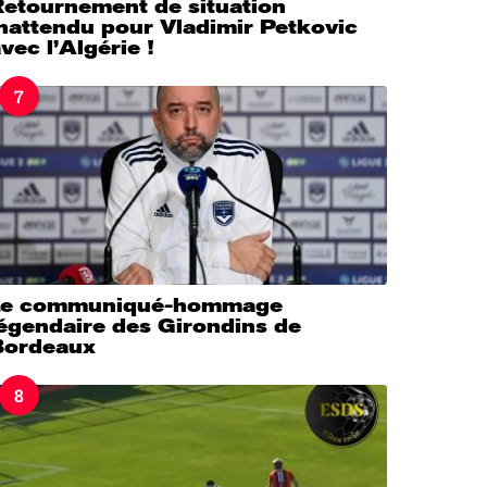
Retournement de situation
nattendu pour Vladimir Petkovic
vec l’Algérie !
7
Le communiqué-hommage
légendaire des Girondins de
Bordeaux
8