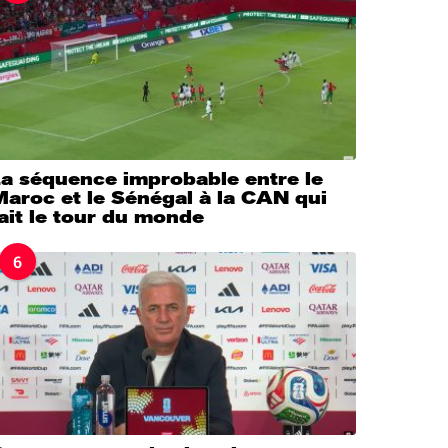
La séquence improbable entre le
aroc et le Sénégal à la CAN qui
ait le tour du monde
6