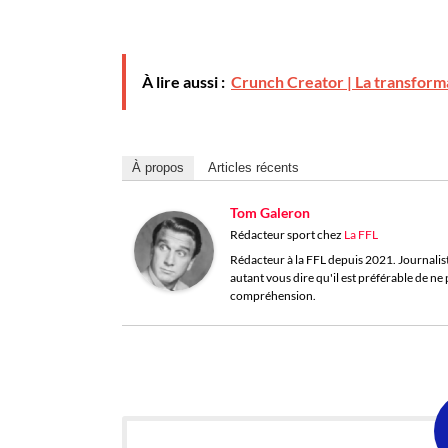
À lire aussi :
Crunch Creator | La transform
À propos
Articles récents
Tom Galeron
Rédacteur sport
chez
La FFL
Rédacteur à la FFL depuis 2021. Journaliste 
autant vous dire qu'il est préférable de n
compréhension.