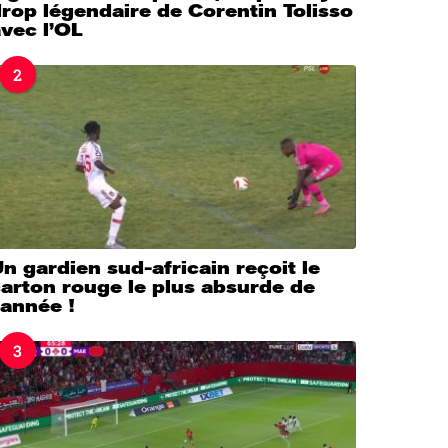
rop légendaire de Corentin Tolisso
vec l’OL
2
n gardien sud-africain reçoit le
arton rouge le plus absurde de
’année !
3