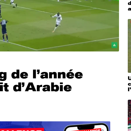
d
a
g de l’année
U
it d’Arabie
c
l