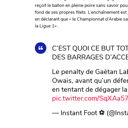
reçoit le ballon en pleine poire sans savoir pou
fond de ses propres filets. L’enchaînement est 
en déclarant que «
le Championnat d’Arabie sao
la Ligue 1
« .
C’EST QUOI CE BUT TO
DES BARRAGES D’ACCE
Le penalty de Gaëtan La
Owais, avant qu’un déf
en tentant de dégager la
pic.twitter.com/SqXAa5
— Instant Foot ⚽️ (@lns