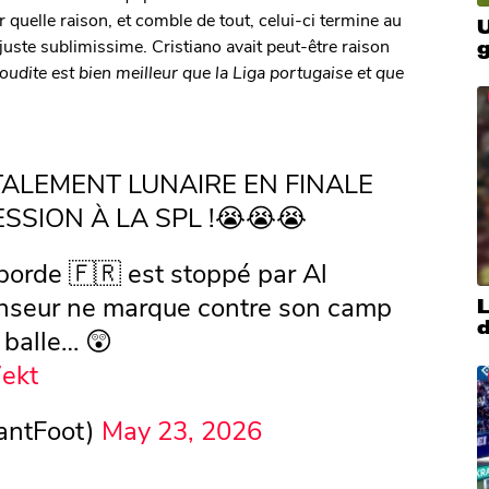
r quelle raison, et comble de tout, celui-ci termine au
U
juste sublimissime. Cristiano avait peut-être raison
udite est bien meilleur que la Liga portugaise et que
TALEMENT LUNAIRE EN FINALE
SSION À LA SPL !😭😭😭
borde 🇫🇷 est stoppé par Al
enseur ne marque contre son camp
 balle… 😲
7ekt
tantFoot)
May 23, 2026