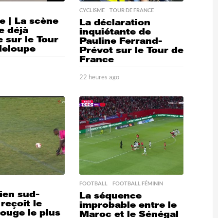
CYCLISME
,
TOUR DE FRANCE
e | La scène
La déclaration
e déjà
inquiétante de
 sur le Tour
Pauline Ferrand-
deloupe
Prévot sur le Tour de
France
o
2
2
22 heures ago
2
h
2
e
h
u
e
r
u
e
r
s
e
a
s
g
a
o
g
o
FOOTBALL
,
FOOTBALL FÉMININ
ien sud-
La séquence
 reçoit le
improbable entre le
rouge le plus
Maroc et le Sénégal