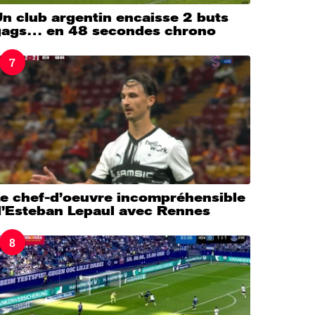
n club argentin encaisse 2 buts
gags… en 48 secondes chrono
7
Le chef-d’oeuvre incompréhensible
d’Esteban Lepaul avec Rennes
8