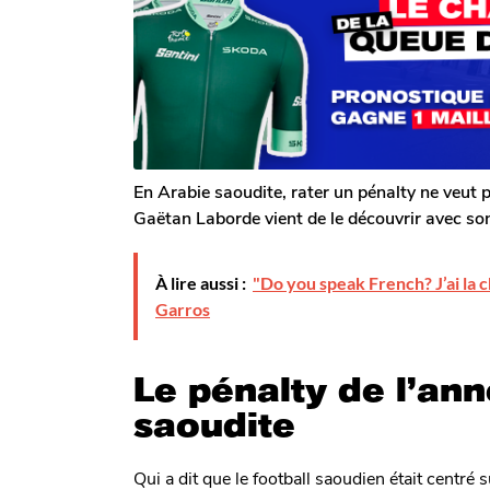
o
o
s
m
i
a
G
g
s
a
o
a
l
g
e
r
o
o
n
En Arabie saoudite, rater un pénalty ne veut
Gaëtan Laborde vient de le découvrir avec son
À lire aussi :
"Do you speak French? J’ai la 
Garros
Le pénalty de l’ann
saoudite
Qui a dit que le football saoudien était centré 