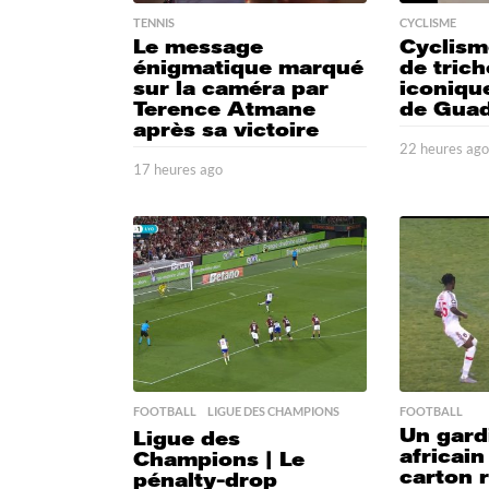
TENNIS
CYCLISME
Le message
Cyclism
énigmatique marqué
de trich
sur la caméra par
iconique
Terence Atmane
de Gua
après sa victoire
22 heures ag
17 heures ago
2
1
h
e
u
r
e
s
a
g
o
FOOTBALL
,
LIGUE DES CHAMPIONS
FOOTBALL
Un gard
Ligue des
africain
Champions | Le
carton 
pénalty-drop