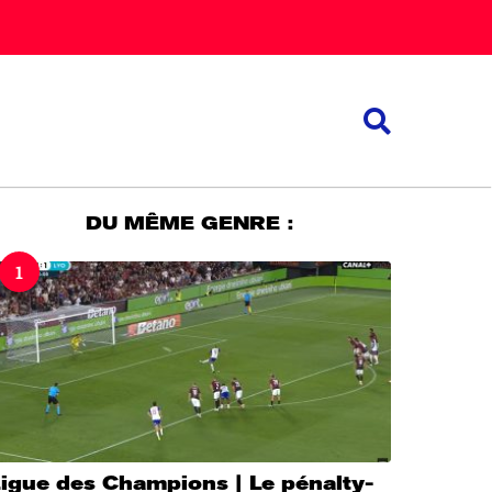
DU MÊME GENRE :
1
igue des Champions | Le pénalty-