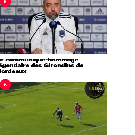
5
Le communiqué-hommage
légendaire des Girondins de
Bordeaux
6