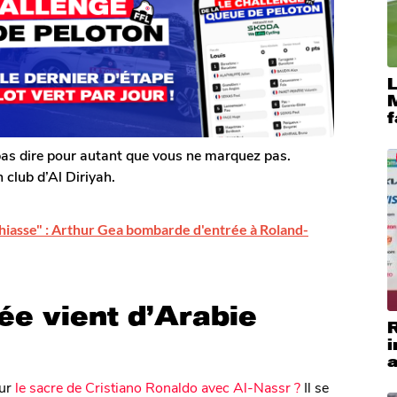
M
f
 pas dire pour autant que vous ne marquez pas.
 club d’Al Diriyah.
chiasse" : Arthur Gea bombarde d'entrée à Roland-
ée vient d’Arabie
i
a
sur
le sacre de Cristiano Ronaldo avec Al-Nassr ?
Il se