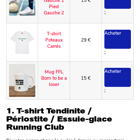
Pied
;
Gauche 2
Acheter
T
-shirt
Poteaux
29 €
Carrés
;
Acheter
Mug FFL
Born to be a
15 €
loser
;
1. T-shirt Tendinite /
Périostite / Essuie-glace
Running Club