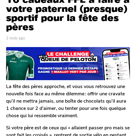
o
votre paternel (presque)
i
sportif pour la fête des
s
pères
a
g
p
2 mois ago
2
o
a
m
2
r
o
A
i
m
n
s
o
t
a
i
o
g
s
i
o
n
a
La fête des pères approche, et vous vous retrouvez une
e
g
nouvelle fois face au même dilemme : offrir une cravate
T
o
qu’il ne mettra jamais, une boîte de chocolats qu’il aura
1 chance sur 2 d’aimer, ou tenter pour une fois quelque
chose qui lui ressemble vraiment.
Si votre père est de ceux qui « allaient passer pro mais se
sont fait les croisés », rentrent de sortie vélo en pestant