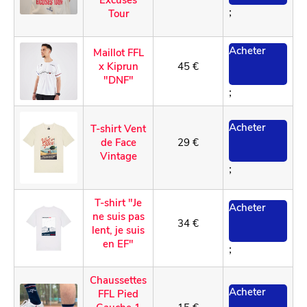
;
Tour
Acheter
M
aillot FFL
x Kiprun
45 €
"DNF"
;
Acheter
T
-shirt Vent
de Face
29 €
Vintage
;
T
-shirt "Je
Acheter
ne suis pas
34 €
lent, je suis
en EF"
;
C
haussettes
Acheter
FFL Pied
Gauche 1
15 €