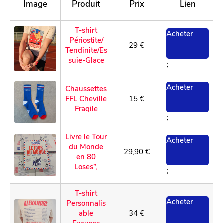
Image
Produit
Prix
Lien
T
-shirt
Acheter
Périostite/
29 €
Tendinite/Es
suie-Glace
;
Acheter
C
haussettes
FFL Cheville
15 €
Fragile
;
Livre le Tour
Acheter
du Monde
29,90 €
en 80
Loses”,
;
T
-shirt
Acheter
Personnalis
able
34 €
Excuses