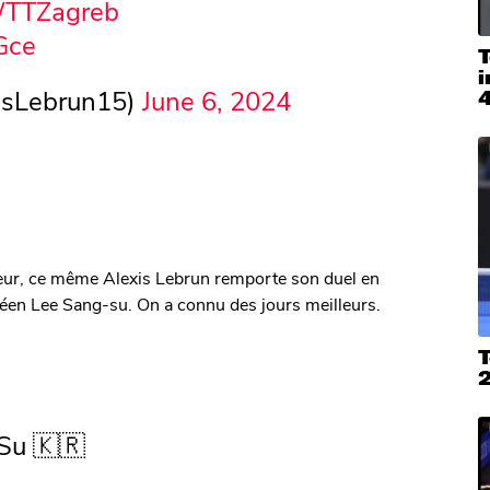
TTZagreb
Gce
T
i
isLebrun15)
June 6, 2024
heur, ce même Alexis Lebrun remporte son duel en
en Lee Sang-su. On a connu des jours meilleurs.
T
 Su 🇰🇷