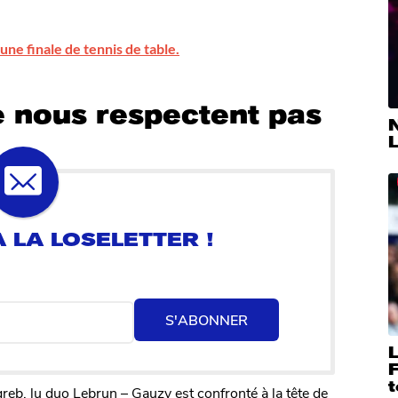
ne finale de tennis de table.
 nous respectent pas
N
L
S'ABONNER
F
t
b, lu duo Lebrun – Gauzy est confronté à la tête de