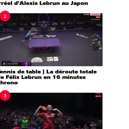
rréel d’Alexis Lebrun au Japon
2
ennis de table | La déroute totale
e Félix Lebrun en 16 minutes
chrono
3