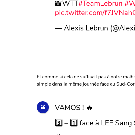
📸WTT
#TeamLebrun
#W
pic.twitter.com/f7JVNah
— Alexis Lebrun (@Alex
Et comme si cela ne suffisait pas à notre mal
simple dans la même journée face au Sud-Coré
VAMOS ! 🔥
3️⃣ – 1️⃣ face à LEE Sang