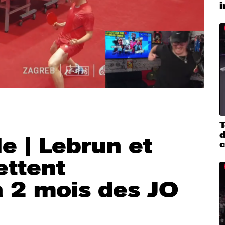
i
T
d
le | Lebrun et
ttent
 à 2 mois des JO