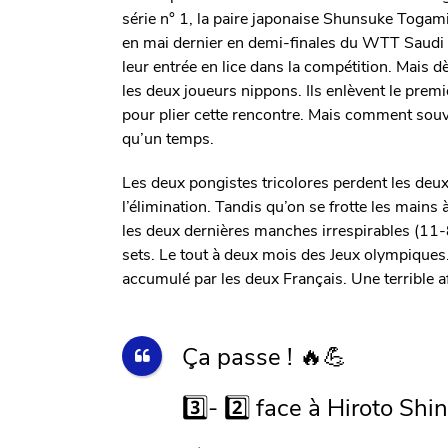
série n° 1, la paire japonaise Shunsuke Togam
en mai dernier en demi-finales du WTT Saudi S
leur entrée en lice dans la compétition. Mais 
les deux joueurs nippons. Ils enlèvent le premi
pour plier cette rencontre. Mais comment souve
qu’un temps.
Les deux pongistes tricolores perdent les deux
l’élimination. Tandis qu’on se frotte les mains
les deux dernières manches irrespirables (11-8
sets. Le tout à deux mois des Jeux olympiques
accumulé par les deux Français. Une terrible af
Ça passe ! 🔥💪
3️⃣- 2️⃣ face à Hiroto S