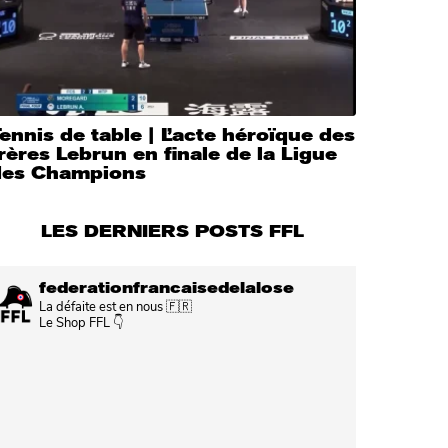
ennis de table | L’acte héroïque des
rères Lebrun en finale de la Ligue
des Champions
LES DERNIERS POSTS FFL
federationfrancaisedelalose
La défaite est en nous 🇫🇷
Le Shop FFL 👇