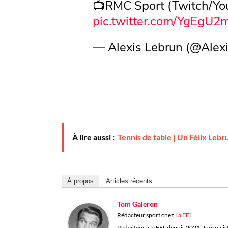
📺RMC Sport (Twitch/Yo
pic.twitter.com/YgEgU
— Alexis Lebrun (@Alex
À lire aussi :
Tennis de table | Un Félix Lebr
À propos
Articles récents
Tom Galeron
Rédacteur sport
chez
La FFL
Rédacteur à la FFL depuis 2021. Journaliste 