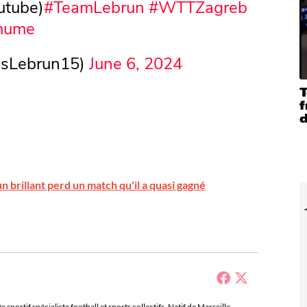
utube)
#TeamLebrun
#WTTZagreb
2mume
isLebrun15)
June 6, 2024
T
f
un brillant perd un match qu'il a quasi gagné
sportif spécialiste football et sports collectifs. Natif de Marseille,