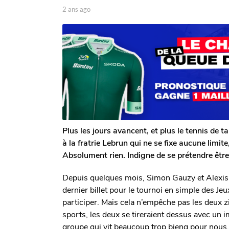
p
2 ans ago
2
n
a
a
s
r
n
a
T
s
o
g
a
m
g
o
G
o
a
l
e
r
o
n
Plus les jours avancent, et plus le tennis de 
à la fratrie Lebrun qui ne se fixe aucune limit
Absolument rien. Indigne de se prétendre être
Depuis quelques mois, Simon Gauzy et Alexis L
dernier billet pour le tournoi en simple des Je
participer. Mais cela n’empêche pas les deux z
sports, les deux se tireraient dessus avec un im
groupe qui vit beaucoup trop bieng pour nous.