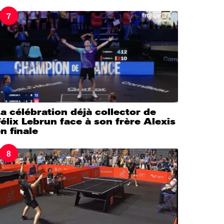
7
a célébration déjà collector de
élix Lebrun face à son frère Alexis
n finale
8