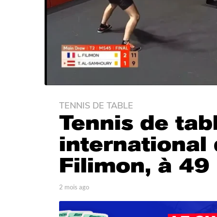
TENNIS DE TABLE
2
Tennis de tabl
m
o
international
i
s
Filimon, à 49
a
g
o
p
2 mois ago
2
a
m
2
r
o
m
T
i