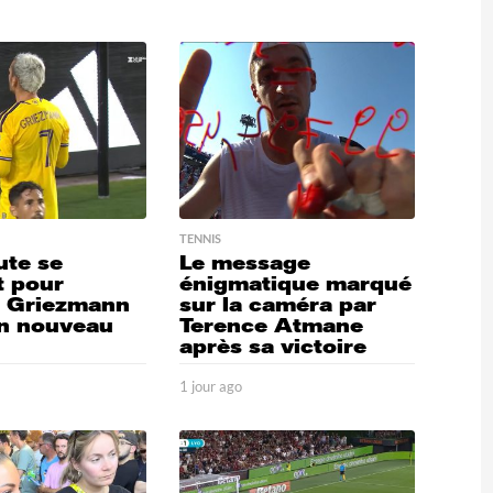
e
u
r
e
s
a
g
o
TENNIS
ute se
Le message
t pour
énigmatique marqué
e Griezmann
sur la caméra par
n nouveau
Terence Atmane
après sa victoire
o
1
1 jour ago
2
4
j
h
o
e
u
u
r
r
s