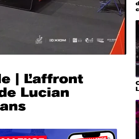
d
e | L’affront
 de Lucian
 ans