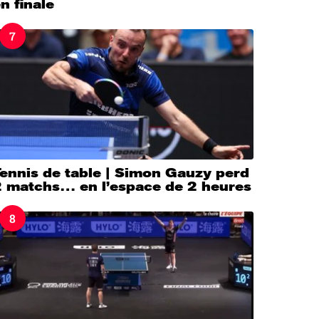
n finale
7
ennis de table | Simon Gauzy perd
2 matchs… en l’espace de 2 heures
8