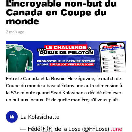
L’incroyable non-but du
m
o
Canada en Coupe du
i
monde
s
a
p
2 mois ago
2
g
a
m
r
o
o
T
i
2
o
s
m
m
a
G
o
g
a
o
i
l
Entre le Canada et la Bosnie-Herzégovine, le match de
s
e
Coupe du monde a basculé dans une autre dimension à
a
r
la 53e minute quand Sead Kolasinac a décidé d’enlever
o
g
un but aux locaux. Et de quelle manière, s’il vous plaît.
n
o
La Kolasichatte
— Fédé 🇫🇷 de la Lose (@FFLose)
June