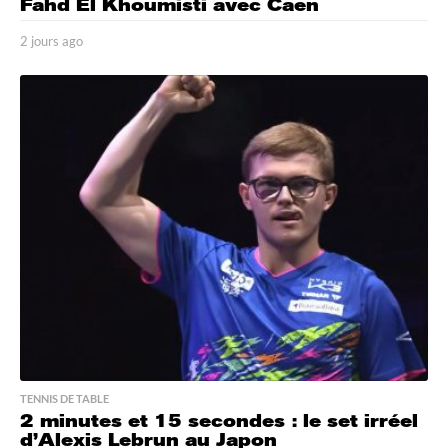
Fahd El Khoumisti avec Caen
2 jours ago
2
j
o
u
r
s
a
g
o
TENNIS DE TABLE
2 minutes et 15 secondes : le set irréel
d’Alexis Lebrun au Japon