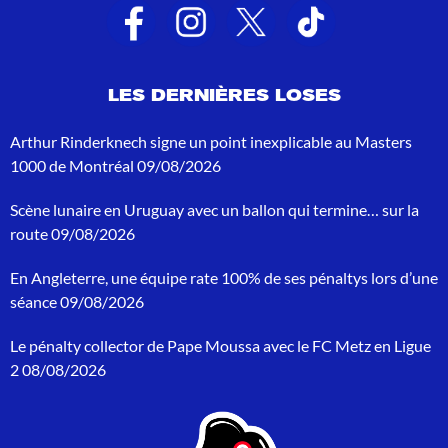
a
t
s
d
e
LES DERNIÈRES LOSES
r
e
c
Arthur Rinderknech signe un point inexplicable au Masters
h
1000 de Montréal
09/08/2026
e
r
Scène lunaire en Uruguay avec un ballon qui termine… sur la
c
h
route
09/08/2026
e
p
En Angleterre, une équipe rate 100% de ses pénaltys lors d’une
o
séance
09/08/2026
u
r
Le pénalty collector de Pape Moussa avec le FC Metz en Ligue
:
2
08/08/2026