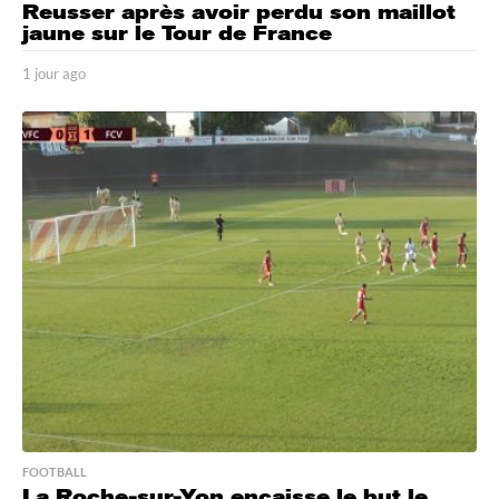
Reusser après avoir perdu son maillot
jaune sur le Tour de France
1 jour ago
1
j
o
u
r
a
g
o
FOOTBALL
La Roche-sur-Yon encaisse le but le