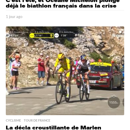
C’est l’été, et Océane Michelon plonge
déjà le biathlon français dans la crise
1 jour ago
1
j
o
u
r
a
g
o
CYCLISME
,
TOUR DE FRANCE
La décla croustillante de Marlen