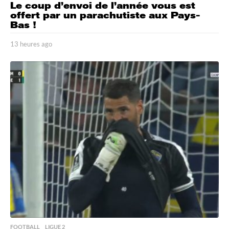
Le coup d’envoi de l’année vous est
offert par un parachutiste aux Pays-
Bas !
13 heures ago
1
3
h
e
u
r
e
s
a
g
o
FOOTBALL
,
LIGUE 2