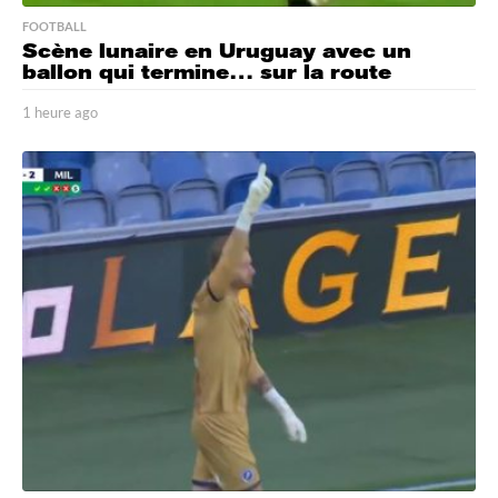
FOOTBALL
Scène lunaire en Uruguay avec un
ballon qui termine… sur la route
1 heure ago
1
h
e
u
r
e
a
g
o