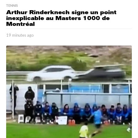
TENNIS
Arthur Rinderknech signe un point
inexplicable au Masters 1000 de
Montréal
19 minutes ago
1
9
m
i
n
u
t
e
s
a
g
o