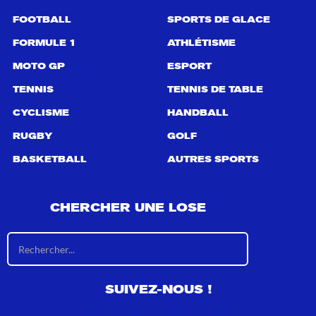
FOOTBALL
SPORTS DE GLACE
FORMULE 1
ATHLÉTISME
MOTO GP
ESPORT
TENNIS
TENNIS DE TABLE
CYCLISME
HANDBALL
RUGBY
GOLF
BASKETBALL
AUTRES SPORTS
CHERCHER UNE LOSE
R
é
s
u
SUIVEZ-NOUS !
l
t