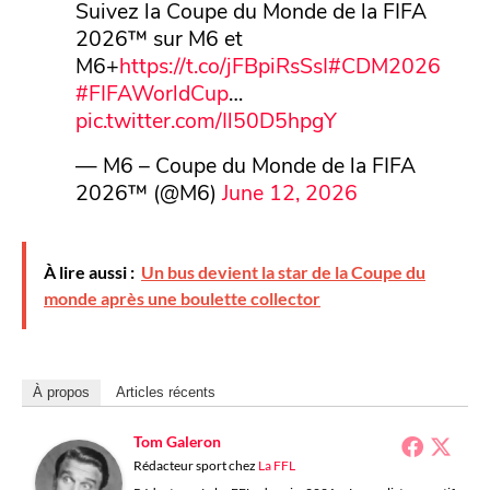
Suivez la Coupe du Monde de la FIFA
2026™ sur M6 et
M6+
https://t.co/jFBpiRsSsI
#CDM2026
#FIFAWorldCup
…
pic.twitter.com/Il50D5hpgY
— M6 – Coupe du Monde de la FIFA
2026™ (@M6)
June 12, 2026
À lire aussi :
Un bus devient la star de la Coupe du
monde après une boulette collector
À propos
Articles récents
Tom Galeron
Rédacteur sport
chez
La FFL