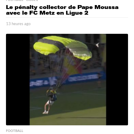
Le pénalty collector de Pape Moussa
avec le FC Metz en Ligue 2
13 heures ago
1
3
h
e
u
r
e
s
a
g
o
FOOTBALL