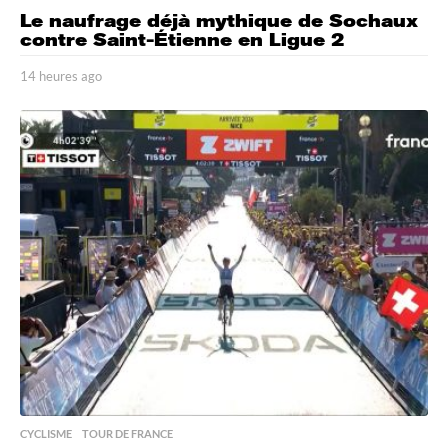
Le naufrage déjà mythique de Sochaux
contre Saint-Étienne en Ligue 2
14 heures ago
1
4
h
e
u
r
e
s
a
g
o
CYCLISME
,
TOUR DE FRANCE