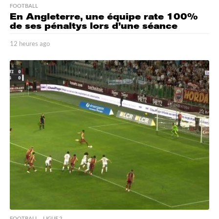
FOOTBALL
En Angleterre, une équipe rate 100%
de ses pénaltys lors d’une séance
12 heures ago
1
2
h
e
u
r
e
s
a
g
o
FOOTBALL
,
LIGUE 2