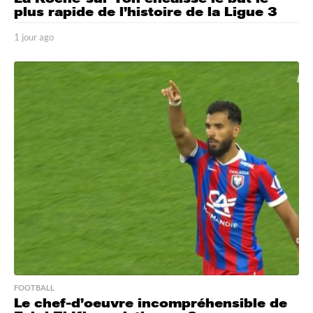
plus rapide de l’histoire de la Ligue 3
1 jour ago
1
j
o
u
r
a
g
o
FOOTBALL
Le chef-d’oeuvre incompréhensible de