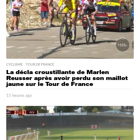
g
o
CYCLISME
,
TOUR DE FRANCE
La décla croustillante de Marlen
Reusser après avoir perdu son maillot
jaune sur le Tour de France
15 heures ago
1
5
h
e
u
r
e
s