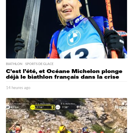
g
o
BIATHLON
,
SPORTS DE GLACE
C’est l’été, et Océane Michelon plonge
déjà le biathlon français dans la crise
14 heures ago
1
4
h
e
u
r
e
s
a