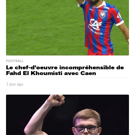
FOOTBALL
Le chef-d’oeuvre incompréhensible de
Fahd El Khoumisti avec Caen
1 jour ago
1
j
o
u
r
a
g
o