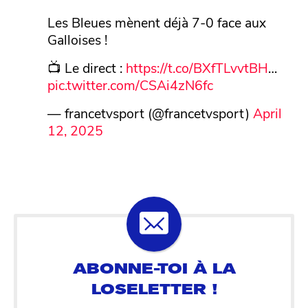
Les Bleues mènent déjà 7-0 face aux
Galloises !
📺 Le direct :
https://t.co/BXfTLvvtBH
…
pic.twitter.com/CSAi4zN6fc
— francetvsport (@francetvsport)
April
12, 2025