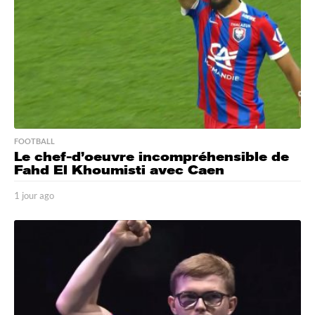
FOOTBALL
Le chef-d’oeuvre incompréhensible de
Fahd El Khoumisti avec Caen
1 jour ago
1
j
o
u
r
a
g
o