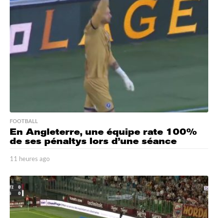
t
e
s
a
g
o
FOOTBALL
En Angleterre, une équipe rate 100%
de ses pénaltys lors d’une séance
11 heures ago
1
1
h
e
u
r
e