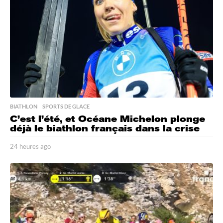
a
g
o
BIATHLON
,
SPORTS DE GLACE
C’est l’été, et Océane Michelon plonge
déjà le biathlon français dans la crise
24 heures ago
2
4
h
e
u
r
e
s
a