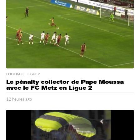
s
a
g
o
FOOTBALL
,
LIGUE 2
Le pénalty collector de Pape Moussa
avec le FC Metz en Ligue 2
12 heures ago
1
2
h
e
u
r
e