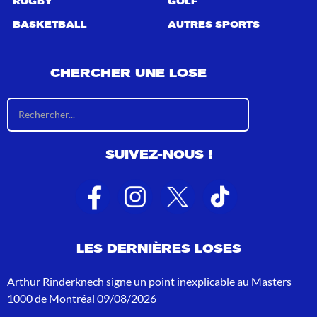
RUGBY
GOLF
BASKETBALL
AUTRES SPORTS
CHERCHER UNE LOSE
R
é
s
u
SUIVEZ-NOUS !
l
t
a
t
s
d
e
LES DERNIÈRES LOSES
r
e
c
Arthur Rinderknech signe un point inexplicable au Masters
h
1000 de Montréal
09/08/2026
e