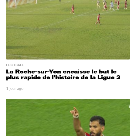
FOOTBALL
La Roche-sur-Yon encaisse le but le
plus rapide de l’histoire de la Ligue 3
1 jour ago
1
j
o
u
r
a
g
o