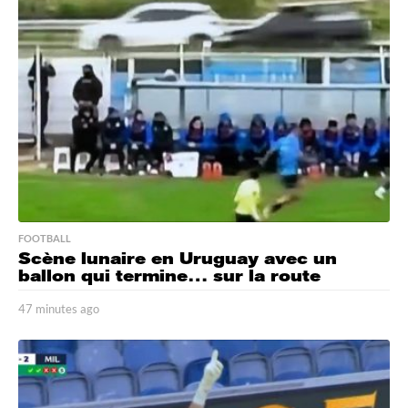
e
s
a
g
o
FOOTBALL
Scène lunaire en Uruguay avec un
ballon qui termine… sur la route
47 minutes ago
4
7
m
i
n
u