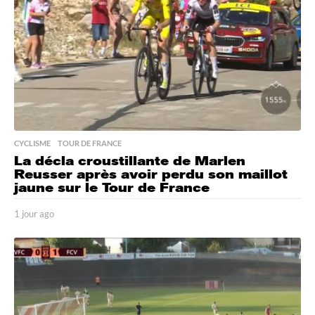
g
o
CYCLISME
,
TOUR DE FRANCE
La décla croustillante de Marlen
Reusser après avoir perdu son maillot
jaune sur le Tour de France
1 jour ago
1
j
o
u
r
a
g
o