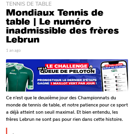
TENNIS DE TABLE
1
Mondiaux Tennis de
a
n
table | Le numéro
a
inadmissible des frères
g
Lebrun
o
1
p
1 an ago
1
a
a
a
n
r
n
T
a
a
o
g
g
m
o
o
G
a
l
Ce n’est que le deuxième jour des Championnats du
e
monde de tennis de table, et notre patience pour ce sport
r
a déjà atteint son seuil maximal. Et bien entendu, les
o
frères Lebrun ne sont pas pour rien dans cette histoire.
n