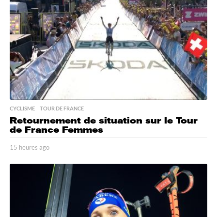
a
g
o
CYCLISME
,
TOUR DE FRANCE
Retournement de situation sur le Tour
de France Femmes
15 heures ago
1
5
h
e
u
r
e
s