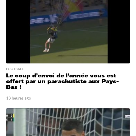
s
a
g
o
FOOTBALL
Le coup d’envoi de l’année vous est
offert par un parachutiste aux Pays-
Bas !
13 heures ago
1
3
h
e
u
r
e