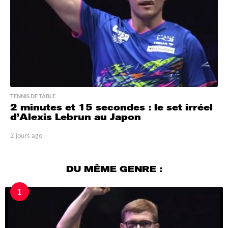
TENNIS DE TABLE
2 minutes et 15 secondes : le set irréel
d’Alexis Lebrun au Japon
2 jours ago
2
j
o
u
DU MÊME GENRE :
r
s
1
a
g
o