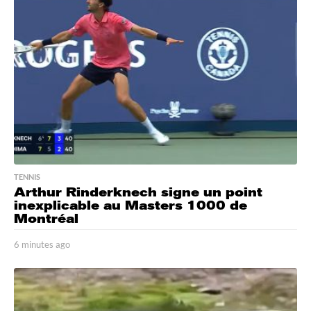
TENNIS
Arthur Rinderknech signe un point
inexplicable au Masters 1000 de
Montréal
6 minutes ago
6
m
i
n
u
t