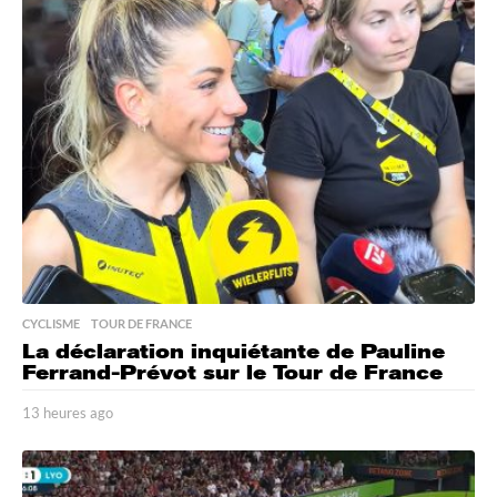
u
r
e
s
a
g
o
CYCLISME
,
TOUR DE FRANCE
La déclaration inquiétante de Pauline
Ferrand-Prévot sur le Tour de France
13 heures ago
1
3
h
e
u