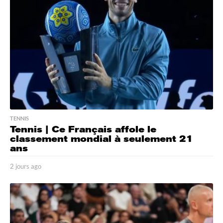
g
o
TENNIS
Tennis | Ce Français affole le
classement mondial à seulement 21
ans
2 jours ago
2
j
o
u
r
s
a