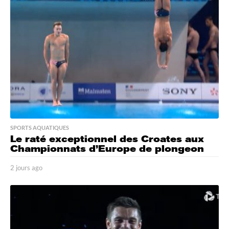
a
g
o
SPORTS AQUATIQUES
Le raté exceptionnel des Croates aux
Championnats d’Europe de plongeon
2 jours ago
2
j
o
u
r
s
a