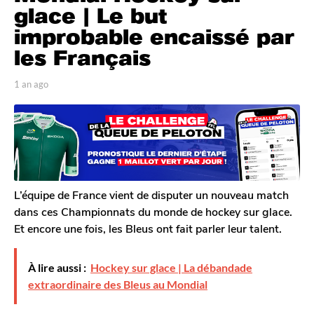
n
glace | Le but
a
improbable encaissé par
g
les Français
o
1
p
1 an ago
1
a
a
a
n
r
n
T
a
a
o
g
g
m
o
o
G
a
l
L’équipe de France vient de disputer un nouveau match
e
dans ces Championnats du monde de hockey sur glace.
r
Et encore une fois, les Bleus ont fait parler leur talent.
o
n
À lire aussi :
Hockey sur glace | La débandade
extraordinaire des Bleus au Mondial