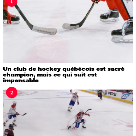
1
a
g
o
Un club de hockey québécois est sacré
champion, mais ce qui suit est
impensable
2