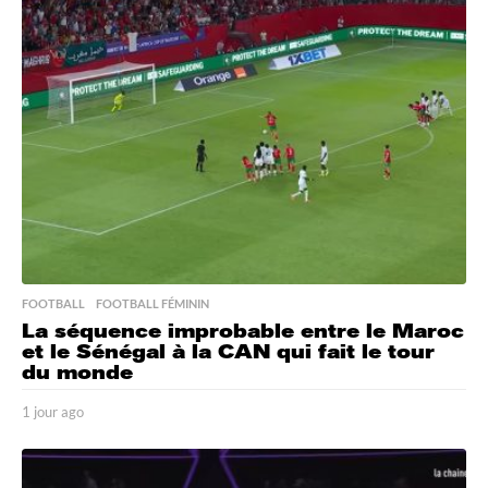
a
g
o
FOOTBALL
,
FOOTBALL FÉMININ
La séquence improbable entre le Maroc
et le Sénégal à la CAN qui fait le tour
du monde
1 jour ago
1
j
o
u