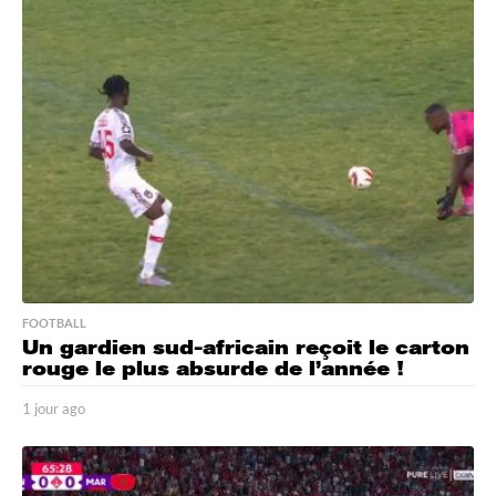
r
a
g
o
FOOTBALL
Un gardien sud-africain reçoit le carton
rouge le plus absurde de l’année !
1 jour ago
1
j
o
u
r