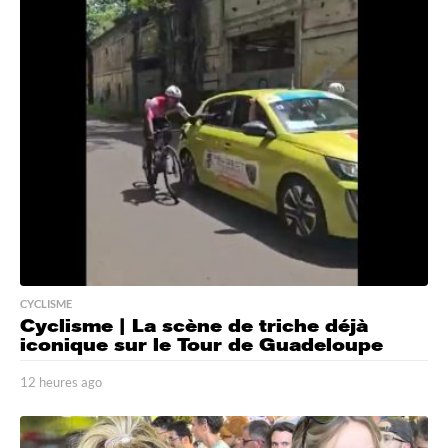
e
u
r
e
s
a
g
o
CYCLISME
Cyclisme | La scène de triche déjà
iconique sur le Tour de Guadeloupe
12 heures ago
1
2
h
e