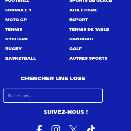
FOOTBALL
SPORTS DE GLACE
FORMULE 1
ATHLÉTISME
MOTO GP
ESPORT
TENNIS
TENNIS DE TABLE
CYCLISME
HANDBALL
RUGBY
GOLF
BASKETBALL
AUTRES SPORTS
CHERCHER UNE LOSE
R
é
s
u
SUIVEZ-NOUS !
l
t
a
t