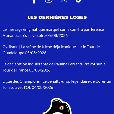
s
d
e
LES DERNIÈRES LOSES
r
e
c
Le message énigmatique marqué sur la caméra par Terence
h
Atmane après sa victoire
05/08/2026
e
r
Cyclisme | La scène de triche déjà iconique sur le Tour de
c
h
Guadeloupe
05/08/2026
e
p
La déclaration inquiétante de Pauline Ferrand-Prévot sur le
o
Tour de France
05/08/2026
u
r
Ligue des Champions | Le pénalty-drop légendaire de Corentin
:
Tolisso avec l’OL
04/08/2026