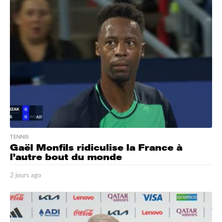
s
a
g
o
TENNIS
Gaël Monfils ridiculise la France à
l’autre bout du monde
2 jours ago
2
j
o
u
r
s