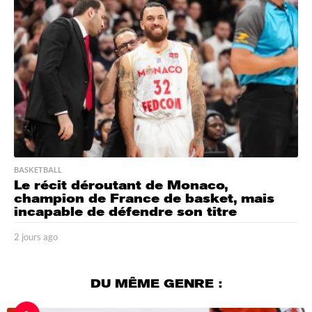
g
o
BASKETBALL
Le récit déroutant de Monaco,
champion de France de basket, mais
incapable de défendre son titre
2 jours ago
2
j
o
u
DU MÊME GENRE :
r
s