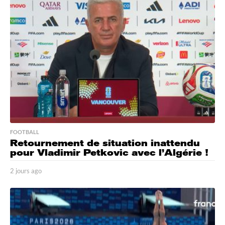
a
g
o
FOOTBALL
Retournement de situation inattendu
pour Vladimir Petkovic avec l’Algérie !
2 jours ago
2
j
o
u
r
s