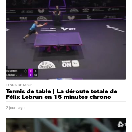
r
a
g
o
TENNIS DE TABLE
Tennis de table | La déroute totale de
Félix Lebrun en 16 minutes chrono
2 jours ago
2
j
o
u
r