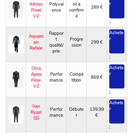
r
Athlex
Polyval
nt à
289 €
Float
ence
confirm
V2
é
;
Achete
Rappor
Aquam
r
t
Progre
an
299 €
qualité/
ssion
Rafale
prix
;
Achete
Orca
r
Apex
Perfor
Compé
869 €
Flow
mance
tition
V2
;
Achete
Van
r
Perfor
Débute
139,99
Rysel
mance
r
€
SD
;