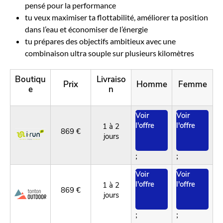
pensé pour la performance
tu veux maximiser ta flottabilité, améliorer ta position
dans l’eau et économiser de l’énergie
tu prépares des objectifs ambitieux avec une
combinaison ultra souple sur plusieurs kilomètres
Boutiqu
Livraiso
Prix
Homme
Femme
e
n
Voir
Voir
l'offre
l'offre
1 à 2
869 €
jours
;
;
Voir
Voir
l'offre
l'offre
1 à 2
869 €
jours
;
;