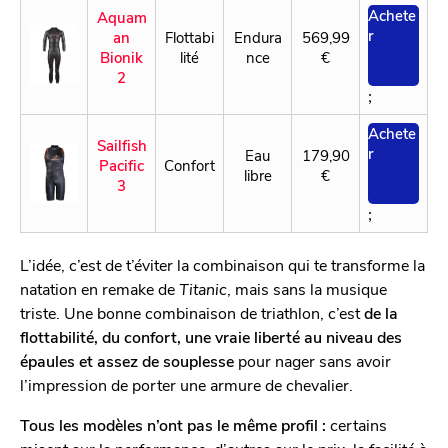
Achete
Aquam
r
an
Flottabi
Endura
569,99
Bionik
lité
nce
€
2
;
Achete
Sailfish
r
Eau
179,90
Pacific
Confort
libre
€
3
;
L’idée, c’est de t’éviter la combinaison qui te transforme la
natation en remake de
Titanic
, mais sans la musique
triste. Une bonne combinaison de triathlon, c’est
de la
flottabilité, du confort, une vraie liberté au niveau des
épaules et assez de souplesse
pour nager sans avoir
l’impression de porter une armure de chevalier.
Tous les modèles n’ont pas le même profil :
certains