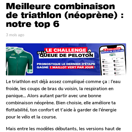
Meilleure combinaison
m
o
de triathlon (néoprène) :
i
notre top 6
s
a
p
3 mois ago
4
g
a
j
r
o
o
P
u
4
a
r
j
u
s
l
o
a
D
g
u
u
o
Le triathlon est déjà assez compliqué comme ça : l’eau
r
r
froide, les coups de bras du voisin, la respiration en
s
e
panique… Alors autant partir avec une bonne
l
a
combinaison néoprène. Bien choisie, elle améliore ta
g
flottabilité, ton confort et t’aide à garder de l’énergie
o
pour le vélo et la course.
Mais entre les modèles débutants, les versions haut de