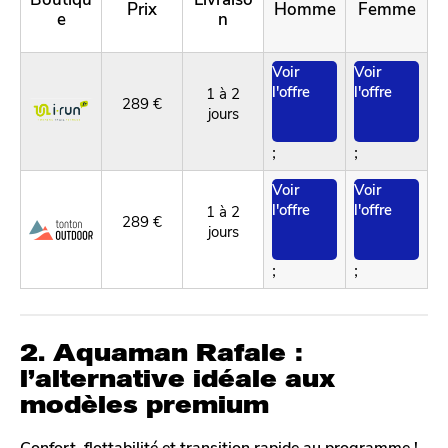
Prix
Homme
Femme
e
n
Voir
Voir
l'offre
l'offre
1 à 2
289 €
jours
;
;
Voir
Voir
l'offre
l'offre
1 à 2
289 €
jours
;
;
2. Aquaman Rafale :
l’alternative idéale aux
modèles premium
Confort, flottabilité et transition rapide au programme !