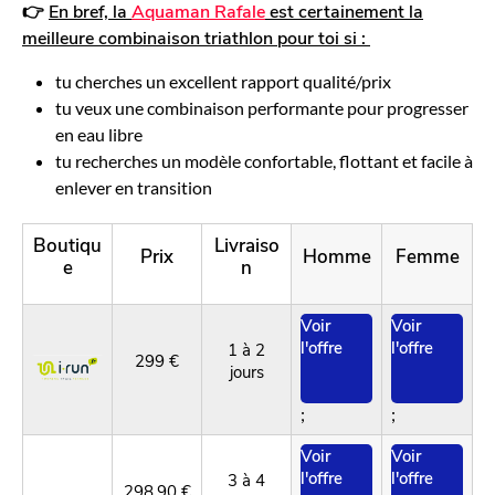
👉
En bref, la
Aquaman Rafale
est certainement la
meilleure combinaison triathlon pour toi si :
tu cherches un excellent rapport qualité/prix
tu veux une combinaison performante pour progresser
en eau libre
tu recherches un modèle confortable, flottant et facile à
enlever en transition
Boutiqu
Livraiso
Prix
Homme
Femme
e
n
Voir
Voir
l'offre
l'offre
1 à 2
299 €
jours
;
;
Voir
Voir
l'offre
l'offre
3 à 4
298,90 €