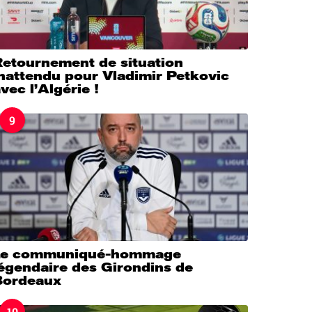
Retournement de situation
nattendu pour Vladimir Petkovic
vec l’Algérie !
9
Le communiqué-hommage
légendaire des Girondins de
Bordeaux
10