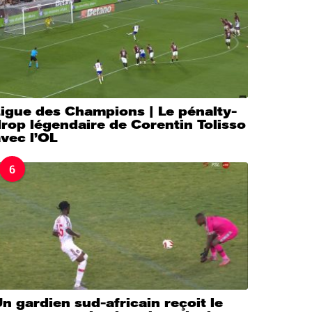
igue des Champions | Le pénalty-
rop légendaire de Corentin Tolisso
vec l’OL
6
n gardien sud-africain reçoit le