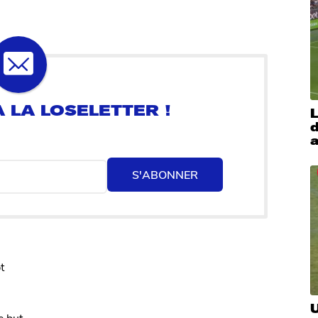
L
d
a
S'ABONNER
t
U
e but