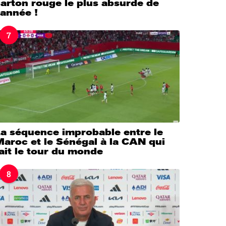
arton rouge le plus absurde de
’année !
7
La séquence improbable entre le
aroc et le Sénégal à la CAN qui
ait le tour du monde
8