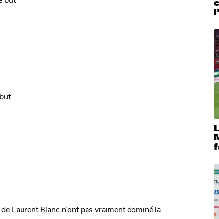
c
l
 but
M
f
 de Laurent Blanc n’ont pas vraiment dominé la