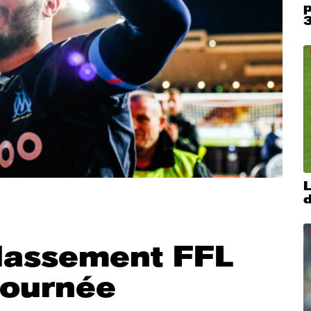
p
classement FFL
journée