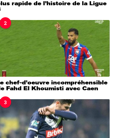
lus rapide de l’histoire de la Ligue
3
2
Le chef-d’oeuvre incompréhensible
de Fahd El Khoumisti avec Caen
3