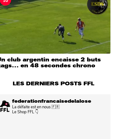
n club argentin encaisse 2 buts
gags… en 48 secondes chrono
LES DERNIERS POSTS FFL
federationfrancaisedelalose
La défaite est en nous 🇫🇷
Le Shop FFL 👇