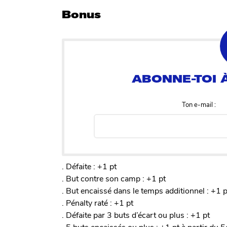
Bonus
Ton e-mail :
. Défaite : +1 pt
. But contre son camp : +1 pt
. But encaissé dans le temps additionnel : +1 p
. Pénalty raté : +1 pt
. Défaite par 3 buts d’écart ou plus : +1 pt
. 5 buts encaissés ou plus : +1 pt à partir du 5