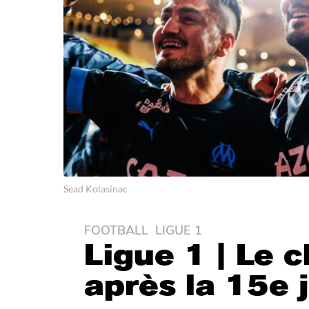
Sead Kolasinac
FOOTBALL
,
LIGUE 1
4
Ligue 1 | Le 
a
n
après la 15e 
s
a