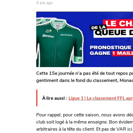
g
p
4 ans ago
4
a
o
a
r
n
4
T
s
a
o
a
n
m
g
G
o
s
a
a
l
g
e
o
r
o
n
Cette 15e journée n’a pas été de tout repos p
gentiment dans le fond du classement, Monaco
À lire aussi :
Ligue 1 | Le classement FFL ap
Pour rappel, pour cette saison, nous avons déc
club soit logé à la même enseigne. Bon évidem
arbitraires à la tête du client. Et pas de VAR ici