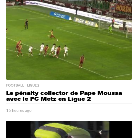
r
e
s
a
g
o
FOOTBALL
,
LIGUE 2
Le pénalty collector de Pape Moussa
avec le FC Metz en Ligue 2
15 heures ago
1
5
h
e
u