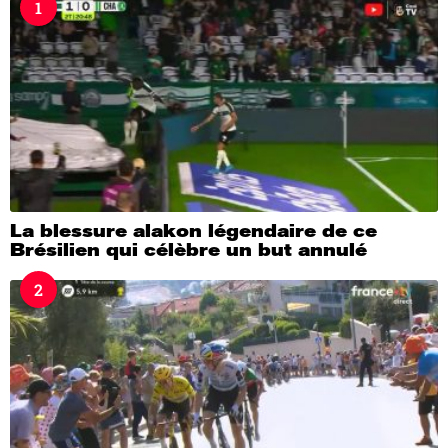
1
g
o
La blessure alakon légendaire de ce
Brésilien qui célèbre un but annulé
2