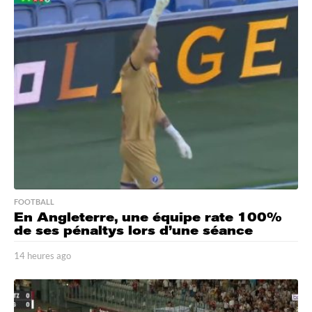
r
e
s
a
g
o
FOOTBALL
En Angleterre, une équipe rate 100%
de ses pénaltys lors d’une séance
14 heures ago
1
4
h
e
u