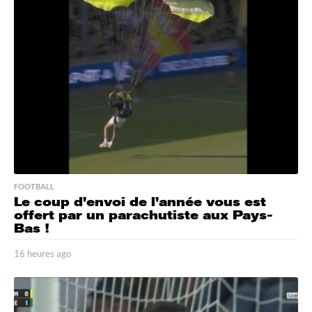
r
e
s
a
g
o
FOOTBALL
Le coup d’envoi de l’année vous est
offert par un parachutiste aux Pays-
Bas !
16 heures ago
1
6
h
e
u