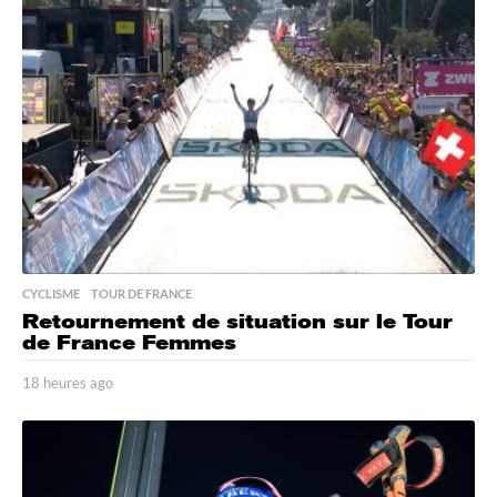
r
e
s
a
g
o
CYCLISME
,
TOUR DE FRANCE
Retournement de situation sur le Tour
de France Femmes
18 heures ago
1
8
h
e
u
r