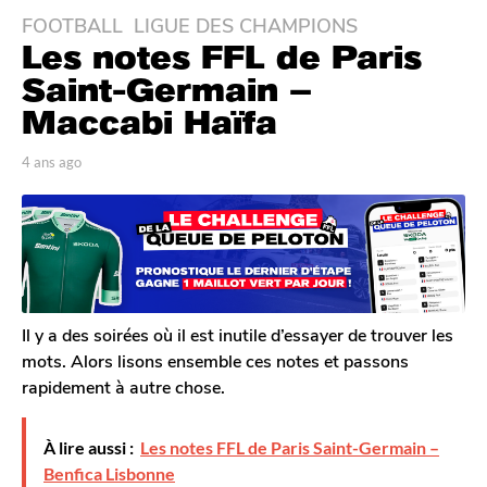
FOOTBALL
,
LIGUE DES CHAMPIONS
4
Les notes FFL de Paris
a
n
Saint-Germain –
s
Maccabi Haïfa
a
g
p
4 ans ago
4
o
a
a
r
n
4
T
s
a
o
a
n
m
g
G
s
o
a
a
l
Il y a des soirées où il est inutile d’essayer de trouver les
g
e
mots. Alors lisons ensemble ces notes et passons
o
r
rapidement à autre chose.
o
n
À lire aussi :
Les notes FFL de Paris Saint-Germain –
Benfica Lisbonne