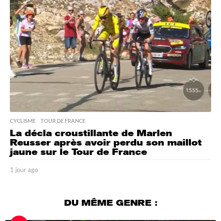
g
o
CYCLISME
,
TOUR DE FRANCE
La décla croustillante de Marlen
Reusser après avoir perdu son maillot
jaune sur le Tour de France
1 jour ago
1
j
o
u
DU MÊME GENRE :
r
a