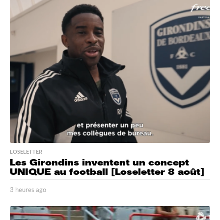
u
r
e
s
a
g
o
LOSELETTER
Les Girondins inventent un concept
UNIQUE au football [Loseletter 8 août]
3 heures ago
3
h
e
u