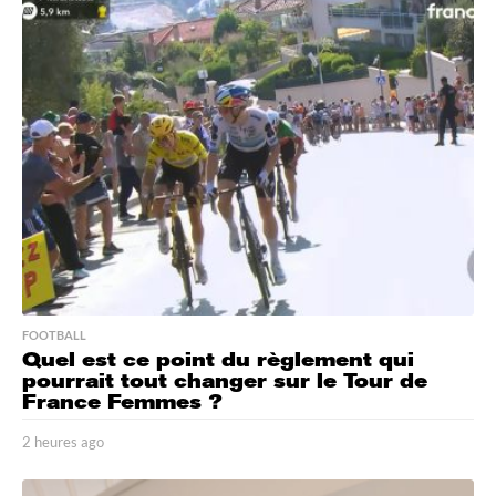
i
n
u
t
e
s
a
g
o
FOOTBALL
Quel est ce point du règlement qui
pourrait tout changer sur le Tour de
France Femmes ?
2 heures ago
2
h
e