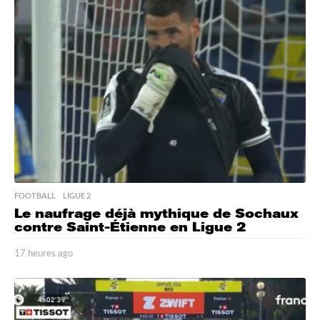
r
e
s
a
g
o
FOOTBALL
,
LIGUE 2
Le naufrage déjà mythique de Sochaux
contre Saint-Étienne en Ligue 2
17 heures ago
1
7
h
e
u