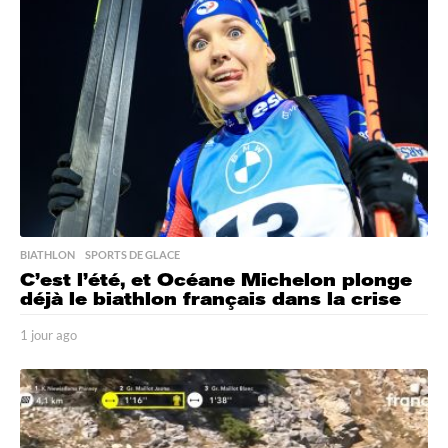
e
s
a
g
o
BIATHLON
,
SPORTS DE GLACE
C’est l’été, et Océane Michelon plonge
déjà le biathlon français dans la crise
1 jour ago
1
j
o
u
r
a