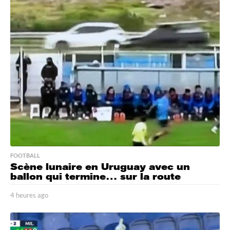
u
r
e
s
a
g
o
FOOTBALL
Scène lunaire en Uruguay avec un
ballon qui termine… sur la route
4 heures ago
4
h
e
u