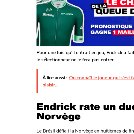
o
o
s
m
i
a
G
g
s
a
o
a
l
g
e
r
o
o
n
Pour une fois qu’il entrait en jeu, Endrick a f
le sélectionneur ne le fera pas entrer.
À lire aussi :
On connaît le joueur qui s'est fa
plaisir...
Endrick rate un due
Norvège
Le Brésil défiait la Norvège en huitièmes de f