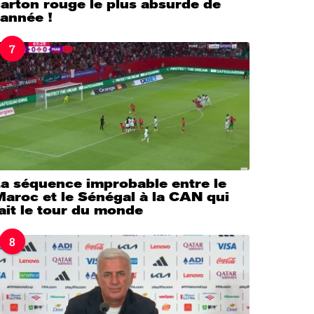
arton rouge le plus absurde de
’année !
7
La séquence improbable entre le
aroc et le Sénégal à la CAN qui
ait le tour du monde
8