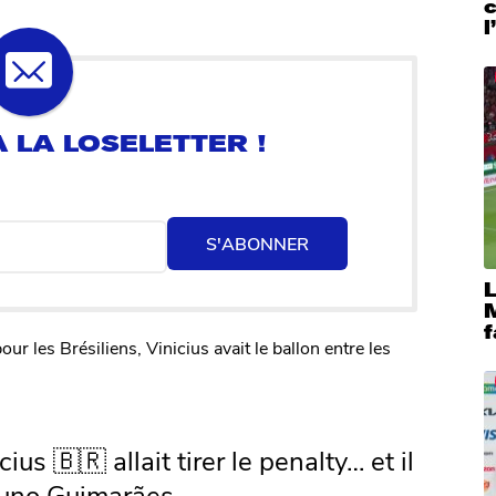
c
l
S'ABONNER
M
f
ur les Brésiliens, Vinicius avait le ballon entre les
us 🇧🇷 allait tirer le penalty… et il
Bruno Guimarães.