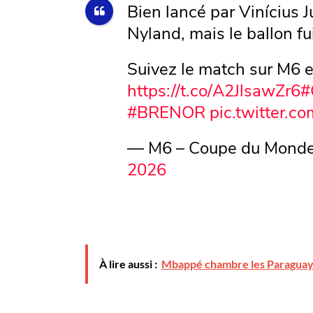
Bien lancé par Vinícius J
Nyland, mais le ballon fu
Suivez le match sur M6 e
https://t.co/A2JlsawZr6
#
#BRENOR
pic.twitter.
— M6 – Coupe du Monde
2026
À lire aussi :
Mbappé chambre les Paraguaye