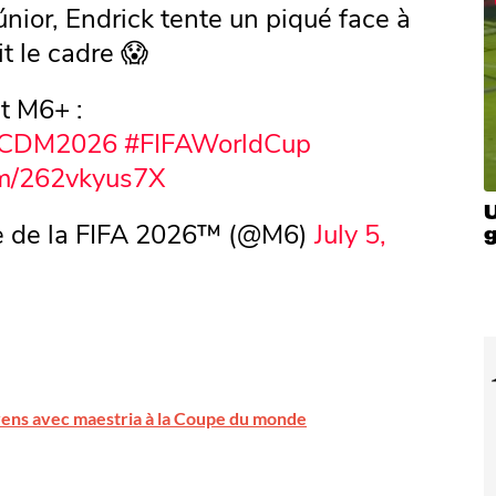
únior, Endrick tente un piqué face à
it le cadre 😱
t M6+ :
CDM2026
#FIFAWorldCup
com/262vkyus7X
U
 de la FIFA 2026™ (@M6)
July 5,
ns avec maestria à la Coupe du monde