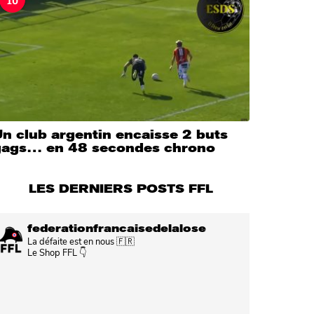
n club argentin encaisse 2 buts
gags… en 48 secondes chrono
LES DERNIERS POSTS FFL
federationfrancaisedelalose
La défaite est en nous 🇫🇷
Le Shop FFL 👇