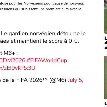
efusé pour les Norvégiens pour cause de hors-jeu.
résiliens qui subissent une première clim avec le
 Le gardien norvégien détourne le
L
es et maintient le score à 0-0.
d
a
t M6+ :
CDM2026
#FIFAWorldCup
om/zEI9vKRx3U
 de la FIFA 2026™ (@M6)
July 5,
U