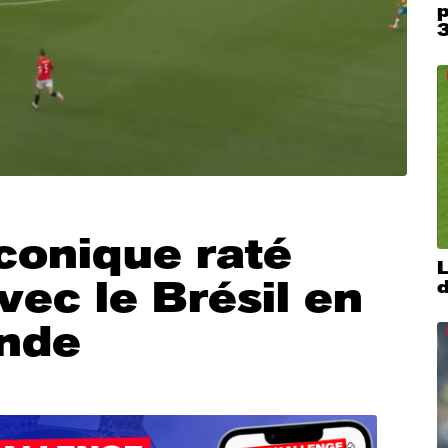
p
iconique raté
vec le Brésil en
nde