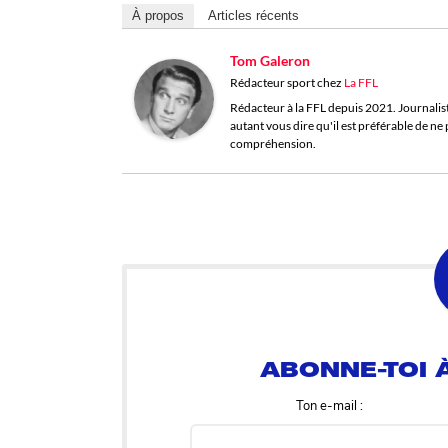
À propos
Articles récents
Tom Galeron
Rédacteur sport
chez
La FFL
Rédacteur à la FFL depuis 2021. Journaliste 
autant vous dire qu'il est préférable de n
compréhension.
ABONNE-TOI À
Ton e-mail :