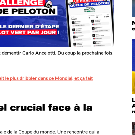
ait démentir Carlo Ancelotti. Du coup la prochaine fois,
it le plus dribbler dans ce Mondial, et ça fait
L
l crucial face à la
inale de la Coupe du monde. Une rencontre qui a