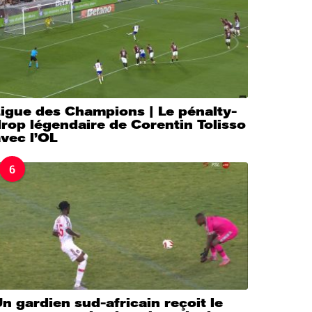
igue des Champions | Le pénalty-
rop légendaire de Corentin Tolisso
vec l’OL
6
n gardien sud-africain reçoit le