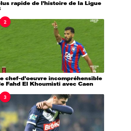
lus rapide de l’histoire de la Ligue
3
2
Le chef-d’oeuvre incompréhensible
de Fahd El Khoumisti avec Caen
3