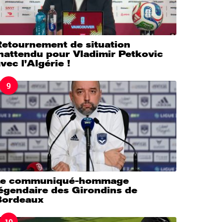
Retournement de situation
nattendu pour Vladimir Petkovic
vec l’Algérie !
9
Le communiqué-hommage
légendaire des Girondins de
Bordeaux
10