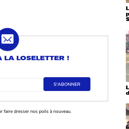
L
S
S'ABONNER
L
d
r faire dresser nos poils à nouveau.