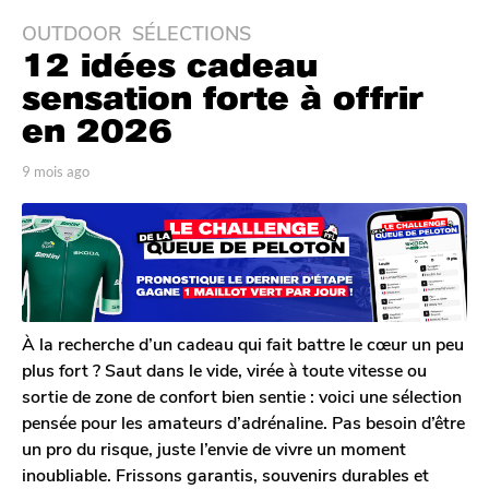
OUTDOOR
,
SÉLECTIONS
9
12 idées cadeau
m
o
sensation forte à offrir
i
en 2026
s
a
p
9 mois ago
2
g
a
m
r
o
o
P
i
2
a
s
m
u
a
l
o
g
D
o
i
u
À la recherche d’un cadeau qui fait battre le cœur un peu
s
r
plus fort ? Saut dans le vide, virée à toute vitesse ou
a
e
sortie de zone de confort bien sentie : voici une sélection
l
g
pensée pour les amateurs d’adrénaline. Pas besoin d’être
o
un pro du risque, juste l’envie de vivre un moment
inoubliable. Frissons garantis, souvenirs durables et