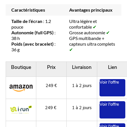
Caractéristiques
Avantages principaux
Taille de l’écran
: 1.2
Ultra légère et
pouce
confortable
✔
Autonomie (full GPS)
:
Grosse autonomie
✔
38 h
GPS multibande +
Poids (avec bracelet)
:
capteurs ultra complets
36 g
✔
Boutique
Prix
Livraison
Lien
Voir l'offre
249 €
1 à 2 jours
Voir l'offre
249 €
1 à 2 jours
Voir l'offre