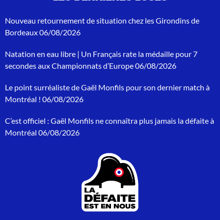
e
c
Nouveau retournement de situation chez les Girondins de
h
Bordeaux
06/08/2026
e
r
Natation en eau libre | Un Français rate la médaille pour 7
c
h
secondes aux Championnats d’Europe
06/08/2026
e
p
Le point surréaliste de Gaël Monfils pour son dernier match à
o
Montréal !
06/08/2026
u
r
C’est officiel : Gaël Monfils ne connaîtra plus jamais la défaite à
:
Montréal
06/08/2026