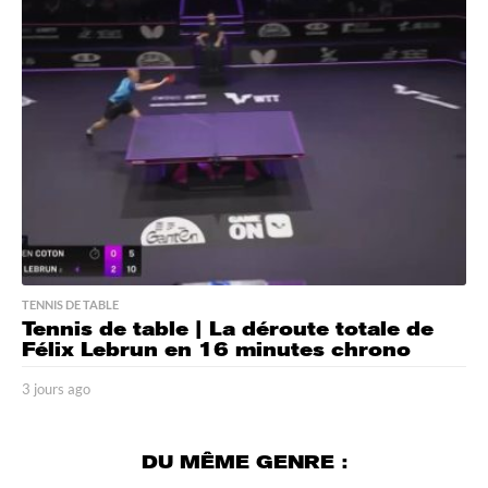
s
a
g
o
TENNIS DE TABLE
Tennis de table | La déroute totale de
Félix Lebrun en 16 minutes chrono
3 jours ago
3
j
o
u
DU MÊME GENRE :
r