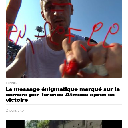
u
r
e
s
a
g
o
TENNIS
Le message énigmatique marqué sur la
caméra par Terence Atmane après sa
victoire
2 jours ago
2
j
o
u