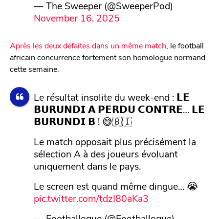
— The Sweeper (@SweeperPod)
November 16, 2025
Après les deux défaites dans un même match
, le football
africain concurrence fortement son homologue normand
cette semaine.
Le résultat insolite du week-end : 𝗟𝗘
𝗕𝗨𝗥𝗨𝗡𝗗𝗜 𝗔 𝗣𝗘𝗥𝗗𝗨 𝗖𝗢𝗡𝗧𝗥𝗘… 𝗟𝗘
𝗕𝗨𝗥𝗨𝗡𝗗𝗜 𝗕 ! 😅🇧🇮
Le match opposait plus précisément la
sélection A à des joueurs évoluant
uniquement dans le pays.
Le screen est quand même dingue… 😭
pic.twitter.com/tdzI80aKa3
— Footballogue (@Footballogue)