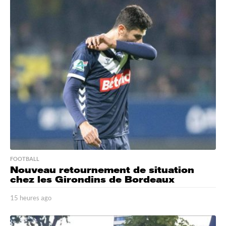
FOOTBALL
Nouveau retournement de situation
chez les Girondins de Bordeaux
15 heures ago
1
5
h