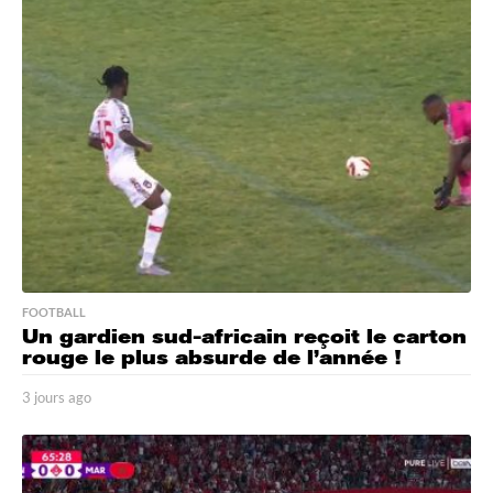
r
s
a
g
o
FOOTBALL
Un gardien sud-africain reçoit le carton
rouge le plus absurde de l’année !
3 jours ago
3
j
o
u
r