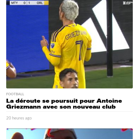
e
u
r
e
s
a
g
o
FOOTBALL
La déroute se poursuit pour Antoine
Griezmann avec son nouveau club
20 heures ago
2
0
h
e