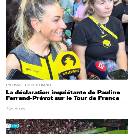
r
s
a
g
o
CYCLISME
,
TOUR DE FRANCE
La déclaration inquiétante de Pauline
Ferrand-Prévot sur le Tour de France
2 jours ago
2
j
o
u
r