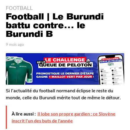
FOOTBALL
9
Football | Le Burundi
m
o
battu contre… le
i
Burundi B
s
a
p
9 mois ago
9
g
a
m
r
o
o
T
i
9
o
s
m
m
a
G
o
g
a
o
i
l
Si l’actualité du football normand éclipse le reste du
s
e
monde, celle du Burundi mérite tout de même le détour.
a
r
o
g
n
o
À lire aussi :
Il lobe son propre gardien : ce Slovène
inscrit l'un des buts de l'année