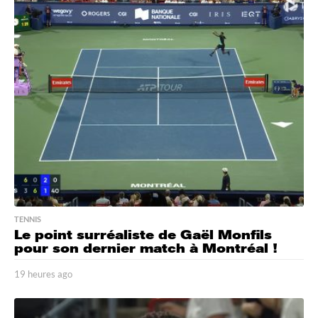
e
u
r
e
s
a
g
o
TENNIS
Le point surréaliste de Gaël Monfils
pour son dernier match à Montréal !
19 heures ago
1
9
h
e