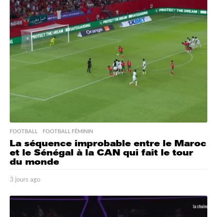
s
a
g
o
FOOTBALL
,
FOOTBALL FÉMININ
La séquence improbable entre le Maroc
et le Sénégal à la CAN qui fait le tour
du monde
3 jours ago
3
j
o
u
r