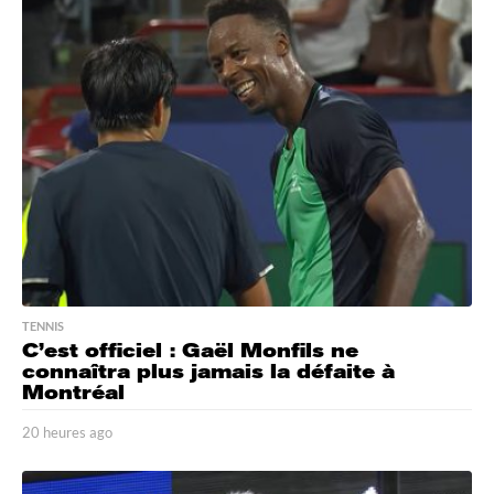
u
r
e
s
a
g
o
TENNIS
C’est officiel : Gaël Monfils ne
connaîtra plus jamais la défaite à
Montréal
20 heures ago
1
9
h