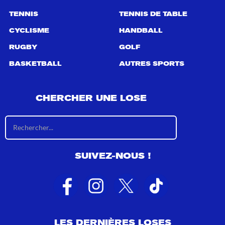
TENNIS
TENNIS DE TABLE
CYCLISME
HANDBALL
RUGBY
GOLF
BASKETBALL
AUTRES SPORTS
CHERCHER UNE LOSE
R
é
s
u
SUIVEZ-NOUS !
l
t
a
t
s
d
e
LES DERNIÈRES LOSES
r