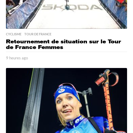
CYCLISME
,
TOUR DE FRANCE
Retournement de situation sur le Tour
de France Femmes
9 heures ago
9
h
e
u
r
e
s
a
g
o