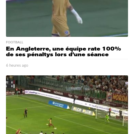
FOOTBALL
En Angleterre, une équipe rate 100%
de ses pénaltys lors d’une séance
6 heures ago
6
h
e
u
r
e
s
a
g
o