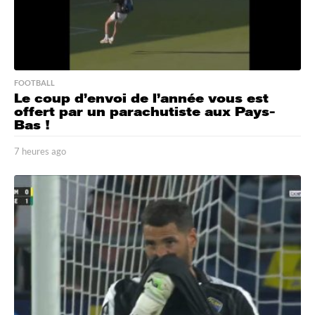
FOOTBALL
Le coup d’envoi de l’année vous est
offert par un parachutiste aux Pays-
Bas !
7 heures ago
7
h
e
u
r
e
s
a
g
o