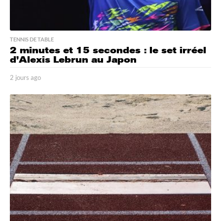
TENNIS DE TABLE
2 minutes et 15 secondes : le set irréel
d’Alexis Lebrun au Japon
2 jours ago
2
j
o
u
r
s
a
g
o