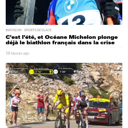
BIATHLON
,
SPORTS DE GLACE
C’est l’été, et Océane Michelon plonge
déjà le biathlon français dans la crise
18 heures ago
1
8
h
e
u
r
e
s
a
g
o