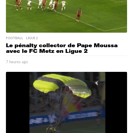
FOOTBALL
,
LIGUE 2
Le pénalty collector de Pape Moussa
avec le FC Metz en Ligue 2
7 heures ago
7
h
e
u
r
e
s
a
g
o