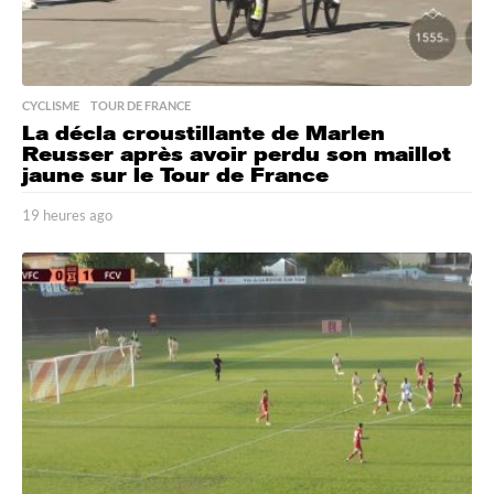
CYCLISME
,
TOUR DE FRANCE
La décla croustillante de Marlen
Reusser après avoir perdu son maillot
jaune sur le Tour de France
19 heures ago
1
9
h
e
u
r
e
s
a
g
o