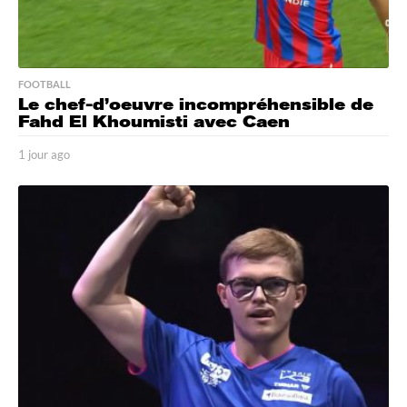
FOOTBALL
Le chef-d’oeuvre incompréhensible de
Fahd El Khoumisti avec Caen
1 jour ago
1
j
o
u
r
a
g
o