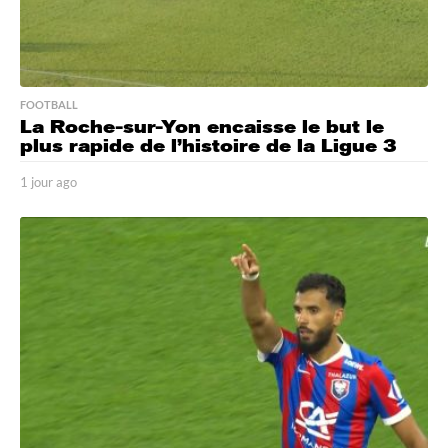
FOOTBALL
La Roche-sur-Yon encaisse le but le
plus rapide de l’histoire de la Ligue 3
1 jour ago
1
j
o
u
r
a
g
o