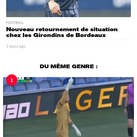
FOOTBALL
Nouveau retournement de situation
chez les Girondins de Bordeaux
3 jours ago
3
j
o
u
DU MÊME GENRE :
r
s
1
a
g
o