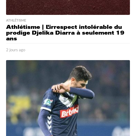
ATHLÉTISME
Athlétisme | L’irrespect intolérable du
prodige Djelika Diarra à seulement 19
ans
2 jours ago
2
j
o
u
r
s
a
g
o