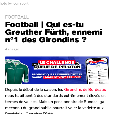
hoto by Icon sport
FOOTBALL
4
Football | Qui es-tu
a
n
Greuther Fürth, ennemi
s
n°1 des Girondins ?
a
g
p
4 ans ago
4
o
a
a
r
n
4
T
s
a
o
a
n
m
g
G
s
o
a
a
l
Depuis le début de la saison, les
Girondins de Bordeaux
g
e
nous habituent à des standards extrêmement élevés en
o
r
termes de valises. Mais un pensionnaire de Bundesliga
o
méconnu du grand public pourrait voler la vedette aux
n
Bordelais : Greuther Fürth.