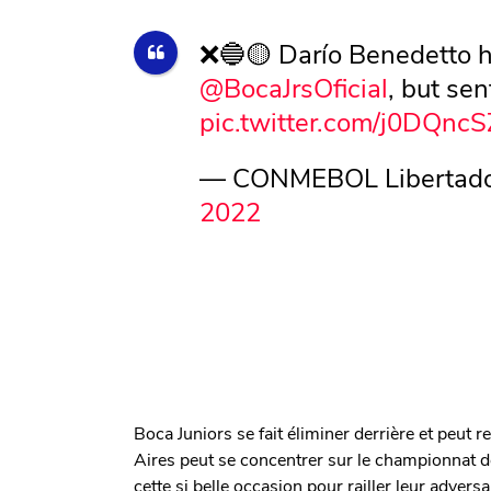
❌🔵🟡 Darío Benedetto ha
@BocaJrsOficial
, but sen
pic.twitter.com/j0DQnc
— CONMEBOL Libertador
2022
Boca Juniors se fait éliminer derrière et peut 
Aires peut se concentrer sur le championnat dé
cette si belle occasion pour railler leur adversa