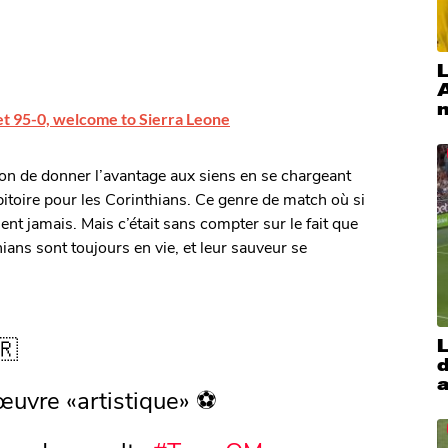
L
 et 95-0, welcome to Sierra Leone
ion de donner l’avantage aux siens en se chargeant
bitoire pour les Corinthians. Ce genre de match où si
ent jamais. Mais c’était sans compter sur le fait que
ians sont toujours en vie, et leur sauveur se
🇷
L
d
a
œuvre «artistique» ⚽️