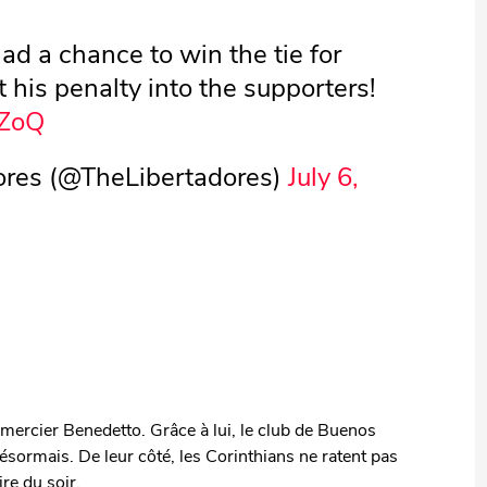
d a chance to win the tie for
t his penalty into the supporters!
SZoQ
es (@TheLibertadores)
July 6,
remercier Benedetto. Grâce à lui, le club de Buenos
sormais. De leur côté, les Corinthians ne ratent pas
ire du soir.