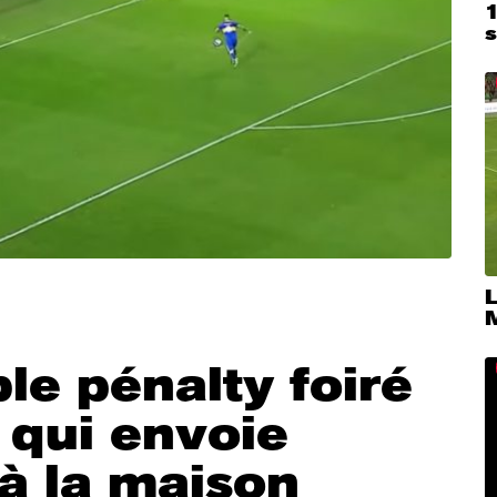
L
le pénalty foiré
 qui envoie
à la maison