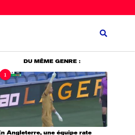
DU MÊME GENRE :
1
n Angleterre, une équipe rate