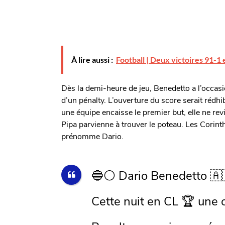
À lire aussi :
Football | Deux victoires 91-1
Dès la demi-heure de jeu, Benedetto a l’occas
d’un pénalty. L’ouverture du score serait rédhi
une équipe encaisse le premier but, elle ne revi
Pipa parvienne à trouver le poteau. Les Corinth
prénomme Dario.
🔵⚪️ Dario Benedetto 🇦
Cette nuit en CL 🏆 une 