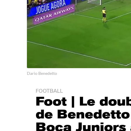
Dario Benedetto
FOOTBALL
4
Foot | Le doub
a
n
de Benedetto
s
a
Boca Juniors 
g