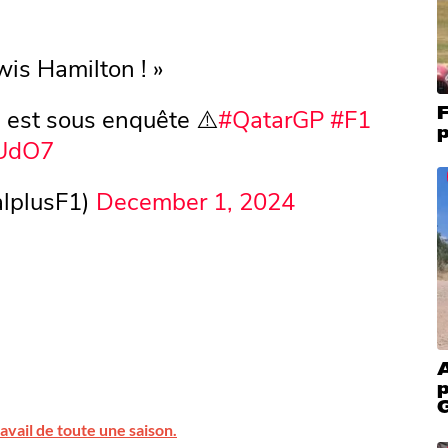
wis Hamilton ! »
F
 est sous enquête ⚠️
#QatarGP
#F1
p
NUdO7
lplusF1)
December 1, 2024
p
ravail de toute une saison.