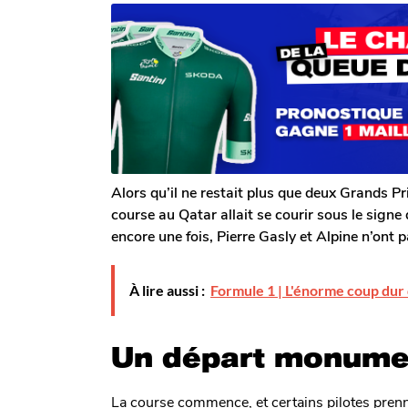
r
n
2
T
s
a
o
a
n
m
g
G
o
s
a
a
l
g
e
o
r
o
n
Alors qu’il ne restait plus que deux Grands Pr
course au Qatar allait se courir sous le sig
encore une fois, Pierre Gasly et Alpine n’ont p
À lire aussi :
Formule 1 | L'énorme coup dur 
Un départ monumen
La course commence, et certains pilotes prenne