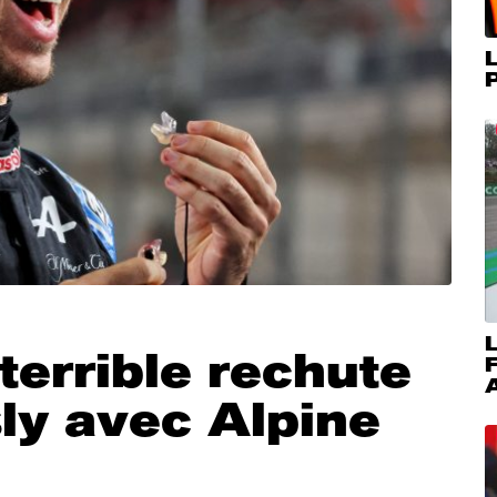
L
P
L
terrible rechute
A
ly avec Alpine