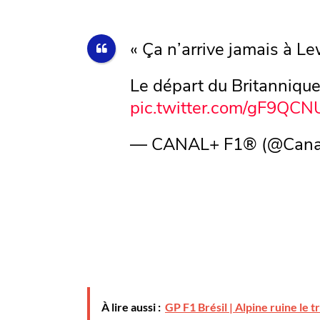
« Ça n’arrive jamais à Le
Le départ du Britannique
pic.twitter.com/gF9QC
— CANAL+ F1® (@Cana
À lire aussi :
GP F1 Brésil | Alpine ruine le t