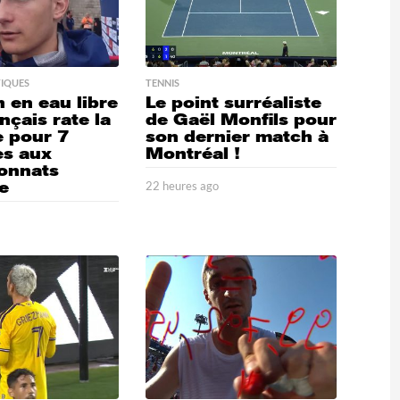
IQUES
TENNIS
 en eau libre
Le point surréaliste
nçais rate la
de Gaël Monfils pour
e pour 7
son dernier match à
es aux
Montréal !
onnats
e
22 heures ago
2
2
o
1
h
8
e
h
u
e
r
u
e
r
s
e
a
s
g
a
o
g
o