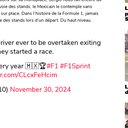
 voie des stands, le Mexicain le contemple sans
L
sur place. Dans l’histoire de la Formule 1, jamais
S
oie des stands lors d’un départ. Du haut niveau.
driver ever to be overtaken exiting
ey started a race.
ery year 🇲🇽🏆
#F1
#F1Sprint
ter.com/CLcxFeHcim
L
10)
November 30, 2024
d