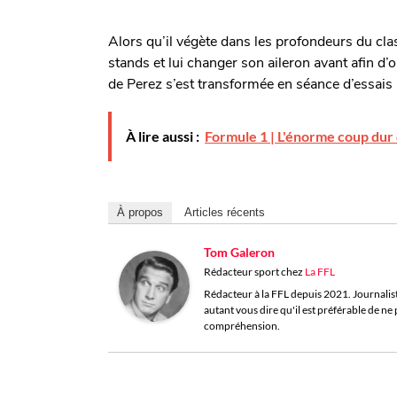
Alors qu’il végète dans les profondeurs du cla
stands et lui changer son aileron avant afin d’o
de Perez s’est transformée en séance d’essais l
À lire aussi :
Formule 1 | L'énorme coup dur 
À propos
Articles récents
Tom Galeron
Rédacteur sport
chez
La FFL
Rédacteur à la FFL depuis 2021. Journaliste 
autant vous dire qu'il est préférable de n
compréhension.