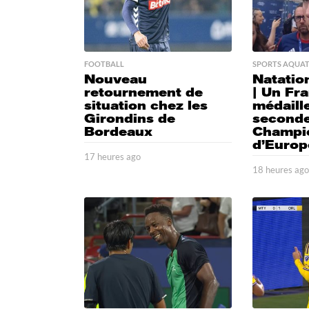
FOOTBALL
SPORTS AQUAT
Nouveau
Natation
retournement de
| Un Fra
situation chez les
médaill
Girondins de
second
Bordeaux
Champi
d’Europ
17 heures ago
1
7
18 heures ag
h
e
u
r
e
s
a
g
o