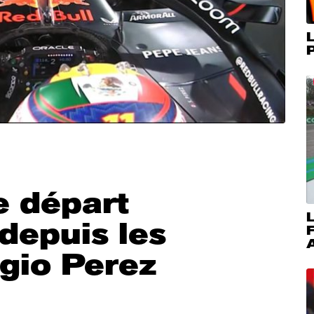
L
P
e départ
L
depuis les
A
gio Perez