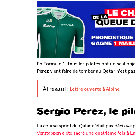
r
n
n
T
s
s
o
a
m
a
g
G
o
g
a
o
l
e
r
o
n
En Formule 1, tous les pilotes ont un seul obje
Perez vient faire de tomber au Qatar n’est pas
À lire aussi :
Lettre ouverte à Alpine
Sergio Perez, le pi
La course sprint du Qatar n’était pas décisiv
Verstappen a été sacré une quatrième fois à L