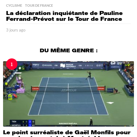
CYCLISME
,
TOUR DE FRANCE
La déclaration inquiétante de Pauline
Ferrand-Prévot sur le Tour de France
3 jours ago
3
j
o
u
DU MÊME GENRE :
r
s
1
a
g
o
Le point surréaliste de Gaël Monfils pour