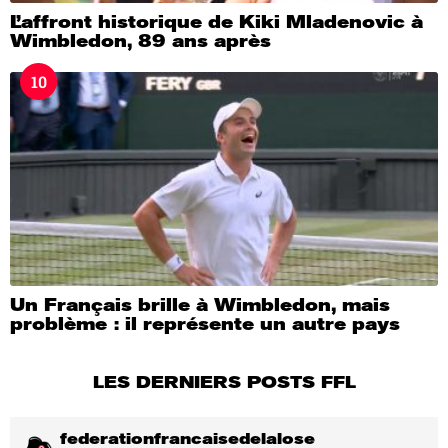
L’affront historique de Kiki Mladenovic à
Wimbledon, 89 ans après
10
Un Français brille à Wimbledon, mais
problème : il représente un autre pays
LES DERNIERS POSTS FFL
federationfrancaisedelalose