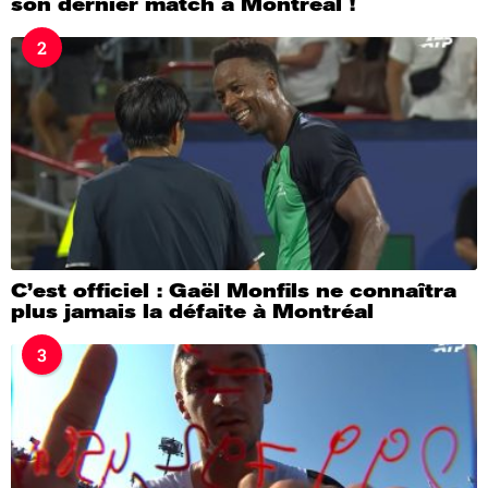
son dernier match à Montréal !
2
C’est officiel : Gaël Monfils ne connaîtra
plus jamais la défaite à Montréal
3