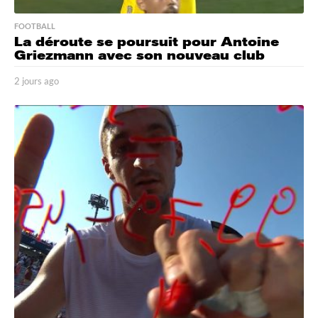
FOOTBALL
La déroute se poursuit pour Antoine
Griezmann avec son nouveau club
2 jours ago
2
j
o
u
r
s
a
g
o