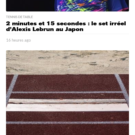
TENNIS DE TABLE
2 minutes et 15 secondes : le set irréel
d’Alexis Lebrun au Japon
16 heures ago
1
6
h
e
u
r
e
s
a
g
o