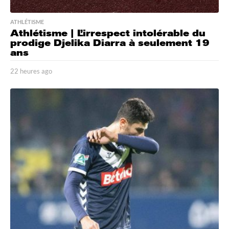
ATHLÉTISME
Athlétisme | L’irrespect intolérable du
prodige Djelika Diarra à seulement 19
ans
22 heures ago
2
2
h
e
u
r
e
s
a
g
o