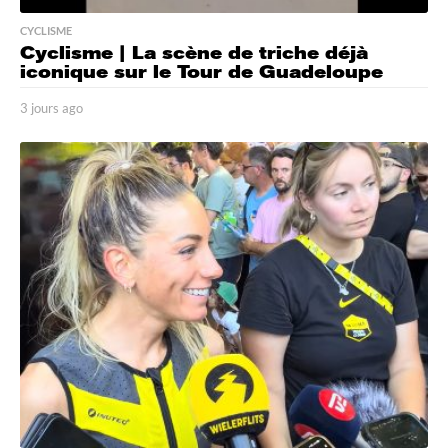
CYCLISME
Cyclisme | La scène de triche déjà
iconique sur le Tour de Guadeloupe
3 jours ago
3
j
o
u
r
s
a
g
o