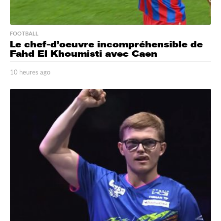
FOOTBALL
Le chef-d’oeuvre incompréhensible de
Fahd El Khoumisti avec Caen
10 heures ago
1
0
h
e
u
r
e
s
a
g
o