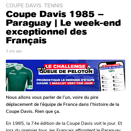
COUPE DAVIS
,
TENNIS
3
Coupe Davis 1985 –
a
n
Paraguay | Le week-end
s
exceptionnel des
a
Français
g
o
p
3 ans ago
3
3
a
a
a
r
n
T
s
n
o
a
s
m
g
a
G
o
g
a
l
o
Nous allons vous parler de l’un, voire du pire
e
déplacement de l’équipe de France dans l’histoire de la
r
Coupe Davis. Rien que ça.
o
n
En 1985, la 74e édition de la Coupe Davis voit le jour. Et
lors du premier tour, les Français affrontent le Paraguay.