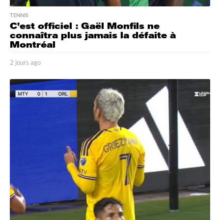
TENNIS
C’est officiel : Gaël Monfils ne
connaîtra plus jamais la défaite à
Montréal
2 jours ago
2
j
o
u
r
s
a
g
o