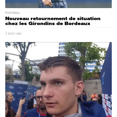
FOOTBALL
Nouveau retournement de situation
chez les Girondins de Bordeaux
2 jours ago
2
j
o
u
r
s
a
g
o