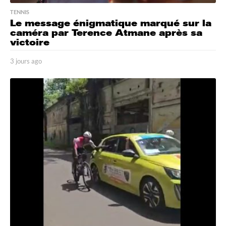
TENNIS
Le message énigmatique marqué sur la
caméra par Terence Atmane après sa
victoire
3 jours ago
3
j
o
u
r
s
a
g
o