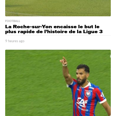
FOOTBALL
La Roche-sur-Yon encaisse le but le
plus rapide de l’histoire de la Ligue 3
9 heures ago
9
h
e
u
r
e
s
a
g
o