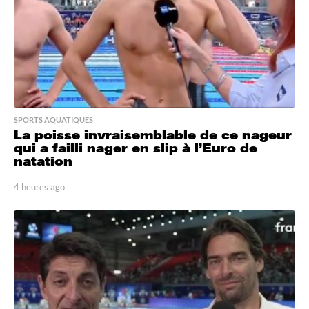
SPORTS AQUATIQUES
La poisse invraisemblable de ce nageur
qui a failli nager en slip à l’Euro de
natation
4 heures ago
4
h
e
u
r
e
s
a
g
o