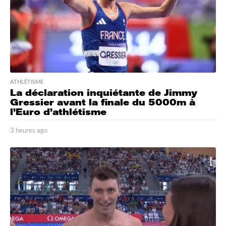
ATHLÉTISME
La déclaration inquiétante de Jimmy
Gressier avant la finale du 5000m à
l’Euro d’athlétisme
3 heures ago
1
h
e
u
r
e
a
g
o