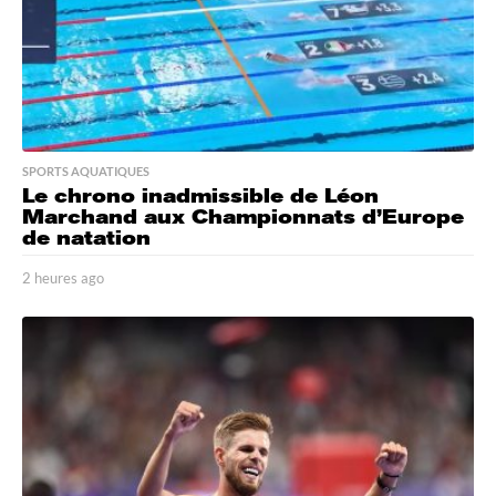
o
SPORTS AQUATIQUES
Le chrono inadmissible de Léon
Marchand aux Championnats d’Europe
de natation
2 heures ago
2
h
e
u
r
e
s
a
g
o