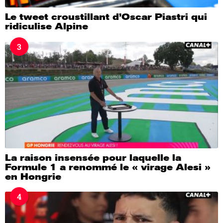
Le tweet croustillant d’Oscar Piastri qui
ridiculise Alpine
3
La raison insensée pour laquelle la
Formule 1 a renommé le « virage Alesi »
en Hongrie
4