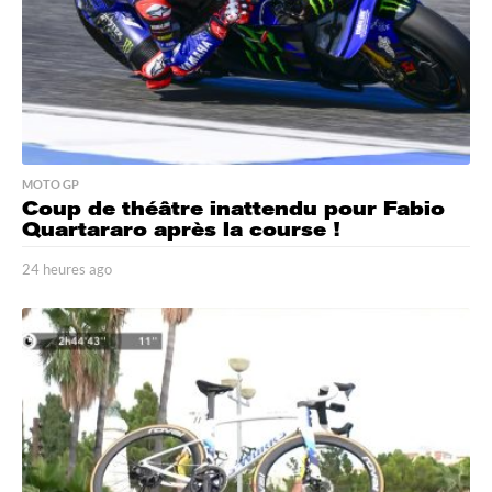
o
MOTO GP
Coup de théâtre inattendu pour Fabio
Quartararo après la course !
24 heures ago
2
4
h
e
u
r
e
s
a
g
o