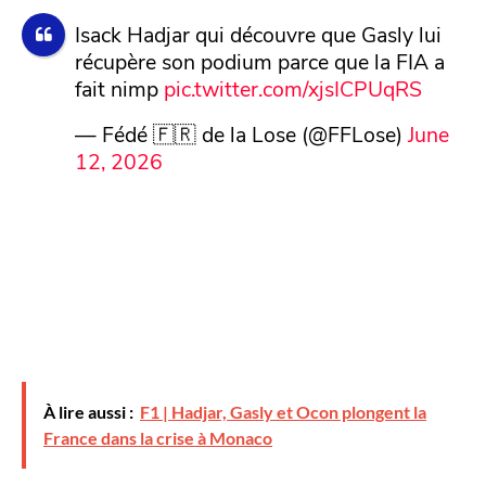
Isack Hadjar qui découvre que Gasly lui
récupère son podium parce que la FIA a
fait nimp
pic.twitter.com/xjsICPUqRS
— Fédé 🇫🇷 de la Lose (@FFLose)
June
12, 2026
À lire aussi :
F1 | Hadjar, Gasly et Ocon plongent la
France dans la crise à Monaco