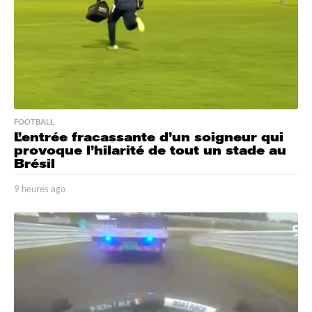
FOOTBALL
L’entrée fracassante d’un soigneur qui
provoque l’hilarité de tout un stade au
Brésil
9 heures ago
9
h
e
u
r
e
s
a
g
o