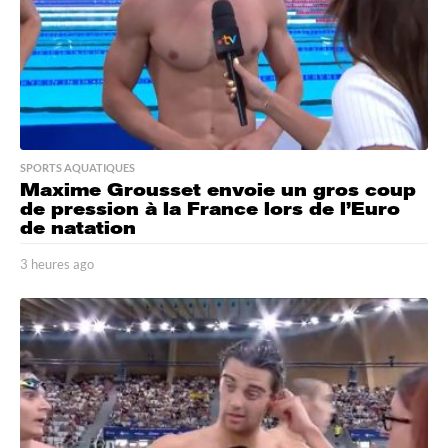
SPORTS AQUATIQUES
Maxime Grousset envoie un gros coup
de pression à la France lors de l’Euro
de natation
3 heures ago
3
h
e
u
r
e
s
a
g
o