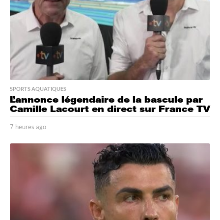
SPORTS AQUATIQUES
L’annonce légendaire de la bascule par
Camille Lacourt en direct sur France TV
7 heures ago
6
h
e
u
r
e
s
a
g
o