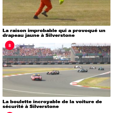
La raison improbable qui a provoqué un
drapeau jaune à Silverstone
8
La boulette incroyable de la voiture de
sécurité à Silverstone