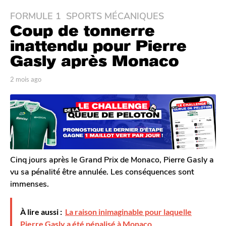
FORMULE 1
,
SPORTS MÉCANIQUES
2
Coup de tonnerre
m
o
inattendu pour Pierre
i
Gasly après Monaco
s
a
p
2 mois ago
2
g
a
m
r
o
o
T
i
2
o
s
m
m
a
G
o
g
a
o
i
l
Cinq jours après le Grand Prix de Monaco, Pierre Gasly a
s
e
vu sa pénalité être annulée. Les conséquences sont
a
r
immenses.
o
g
n
o
À lire aussi :
La raison inimaginable pour laquelle
Pierre Gasly a été pénalisé à Monaco