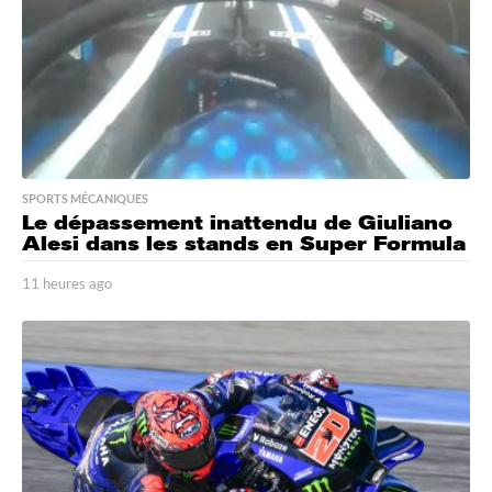
SPORTS MÉCANIQUES
Le dépassement inattendu de Giuliano
Alesi dans les stands en Super Formula
11 heures ago
1
1
h
e
u
r
e
s
a
g