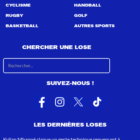
CYCLISME
HANDBALL
RUGBY
GOLF
BASKETBALL
AUTRES SPORTS
CHERCHER UNE LOSE
R
é
s
u
SUIVEZ-NOUS !
l
t
a
t
s
d
e
LES DERNIÈRES LOSES
r
e
c
Kylian Mbappé claque un geste technique renversant à