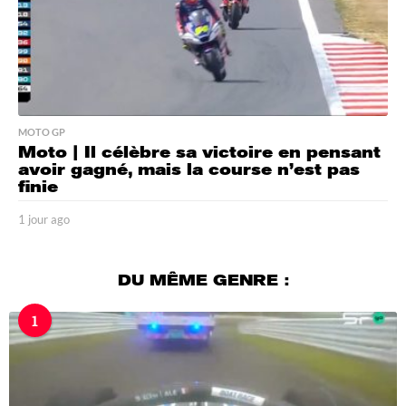
MOTO GP
Moto | Il célèbre sa victoire en pensant
avoir gagné, mais la course n’est pas
finie
1 jour ago
1
j
o
u
DU MÊME GENRE :
r
a
1
g
o