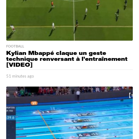
FOOTBALL
Kylian Mbappé claque un geste
technique renversant à l’entraînement
[VIDEO]
51 minutes ago
4
2
m
i
n
u
t
e
s
a
g