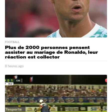
FOOTBALL
Plus de 2000 personnes pensent
assister au mariage de Ronaldo, leur
réaction est collector
8 heures ago
8
h
e
u
r
e
s
a
g
o