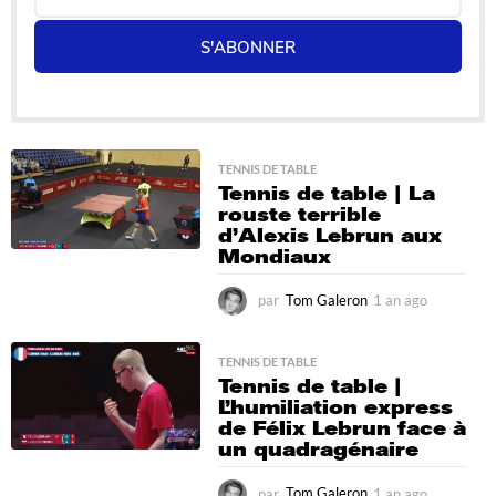
S'ABONNER
TENNIS DE TABLE
Tennis de table | La
rouste terrible
d’Alexis Lebrun aux
Mondiaux
par
Tom Galeron
1 an ago
1
a
n
a
TENNIS DE TABLE
Tennis de table |
g
L’humiliation express
o
de Félix Lebrun face à
un quadragénaire
par
Tom Galeron
1 an ago
1