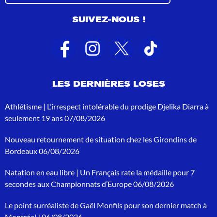
s
u
SUIVEZ-NOUS !
l
t
a
t
s
d
e
LES DERNIÈRES LOSES
r
e
c
Athlétisme | L’irrespect intolérable du prodige Djelika Diarra à
h
seulement 19 ans
07/08/2026
e
r
Nouveau retournement de situation chez les Girondins de
c
h
Bordeaux
06/08/2026
e
p
Natation en eau libre | Un Français rate la médaille pour 7
o
secondes aux Championnats d’Europe
06/08/2026
u
r
Le point surréaliste de Gaël Monfils pour son dernier match à
:
Montréal !
06/08/2026