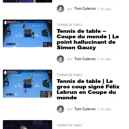
par
Tom Galeron
1 an ago
1
a
n
a
TENNIS DE TABLE
Tennis de table –
g
Coupe du monde | Le
o
point hallucinant de
Simon Gauzy
par
Tom Galeron
1 an ago
1
a
n
a
TENNIS DE TABLE
Tennis de table | Le
g
gros coup signé Félix
o
Lebrun en Coupe du
monde
par
Tom Galeron
1 an ago
1
a
n
a
TENNIS DE TABLE