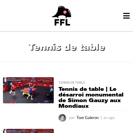
Tennis de table
TENNIS DE TABLE
Tennis de table | Le
désarroi monumental
de Simon Gauzy aux
Mondiaux
par
Tom Galeron
1 an ago
1
a
n