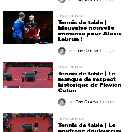
a
n
a
TENNIS DE TABLE
Tennis de table |
g
Mauvaise nouvelle
o
immense pour Alexis
Lebrun !
par
Tom Galeron
1 an ago
1
a
n
a
TENNIS DE TABLE
Tennis de table | Le
g
manque de respect
o
historique de Flavien
Coton
par
Tom Galeron
1 an ago
1
a
n
a
TENNIS DE TABLE
Tennis de table | Le
g
naufrage douloureux
o