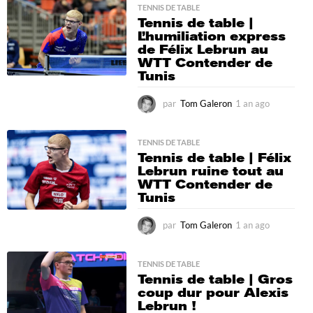
a
TENNIS DE TABLE
Tennis de table |
g
L’humiliation express
o
de Félix Lebrun au
WTT Contender de
Tunis
par
Tom Galeron
1 an ago
1
a
n
a
TENNIS DE TABLE
Tennis de table | Félix
g
Lebrun ruine tout au
o
WTT Contender de
Tunis
par
Tom Galeron
1 an ago
1
a
n
a
TENNIS DE TABLE
Tennis de table | Gros
g
coup dur pour Alexis
o
Lebrun !