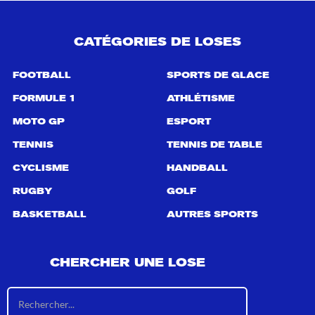
h
e
p
CATÉGORIES DE LOSES
o
u
r
FOOTBALL
SPORTS DE GLACE
:
FORMULE 1
ATHLÉTISME
MOTO GP
ESPORT
TENNIS
TENNIS DE TABLE
CYCLISME
HANDBALL
RUGBY
GOLF
BASKETBALL
AUTRES SPORTS
CHERCHER UNE LOSE
R
é