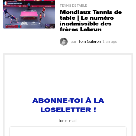
n
a
TENNIS DE TABLE
Mondiaux Tennis de
g
table | Le numéro
o
inadmissible des
frères Lebrun
par
Tom Galeron
1 an ago
1
a
n
a
g
o
ABONNE-TOI À LA
LOSELETTER !
Ton e-mail :