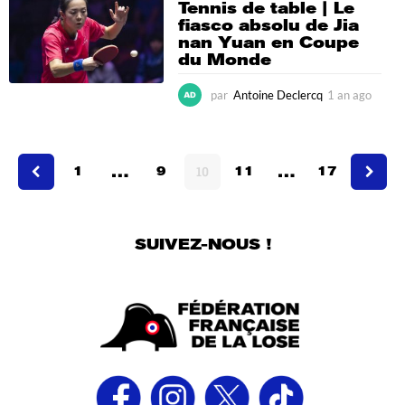
Tennis de table | Le
g
fiasco absolu de Jia
o
nan Yuan en Coupe
du Monde
par
Antoine Declercq
1 an ago
1
a
n
a
…
…
g
1
9
10
11
17
o
SUIVEZ-NOUS !