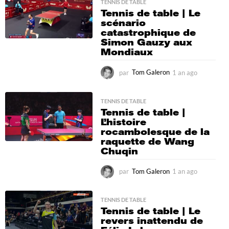
a
TENNIS DE TABLE
Tennis de table | Le
g
scénario
o
catastrophique de
Simon Gauzy aux
Mondiaux
par
Tom Galeron
1 an ago
1
a
n
a
TENNIS DE TABLE
Tennis de table |
g
L’histoire
o
rocambolesque de la
raquette de Wang
Chuqin
par
Tom Galeron
1 an ago
1
a
n
a
TENNIS DE TABLE
Tennis de table | Le
g
revers inattendu de
o