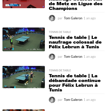
de Metz en Ligue des
Champions
par
Tom Galeron
1 an ago
1
a
n
a
TENNIS DE TABLE
Tennis de table | Le
g
naufrage colossal de
o
Félix Lebrun à Tunis
par
Tom Galeron
1 an ago
1
a
n
a
TENNIS DE TABLE
Tennis de table | La
g
débandade continue
o
pour Félix Lebrun à
Tunis
par
Tom Galeron
1 an ago
1
a
n