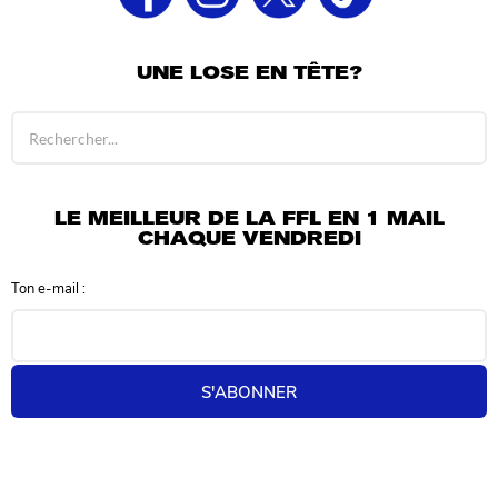
UNE LOSE EN TÊTE?
R
é
s
u
l
LE MEILLEUR DE LA FFL EN 1 MAIL
t
CHAQUE VENDREDI
a
t
Ton e-mail :
s
d
e
r
e
S'ABONNER
c
h
e
r
c