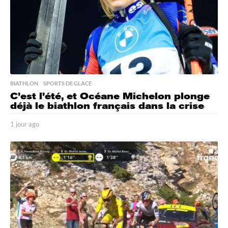
BIATHLON
,
SPORTS DE GLACE
C’est l’été, et Océane Michelon plonge
déjà le biathlon français dans la crise
1 jour ago
1
j
o
u
r
a
g
o