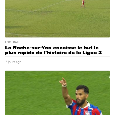
FOOTBALL
La Roche-sur-Yon encaisse le but le
plus rapide de l’histoire de la Ligue 3
2 jours ago
1
j
o
u
r
a
g
o