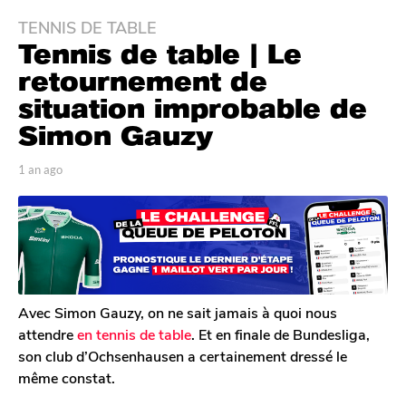
TENNIS DE TABLE
1
Tennis de table | Le
a
n
retournement de
a
situation improbable de
g
Simon Gauzy
o
1
p
1 an ago
1
a
a
a
n
r
n
T
a
a
o
g
g
m
o
o
G
a
l
Avec Simon Gauzy, on ne sait jamais à quoi nous
e
attendre
en tennis de table
. Et en finale de Bundesliga,
r
son club d’Ochsenhausen a certainement dressé le
o
même constat.
n