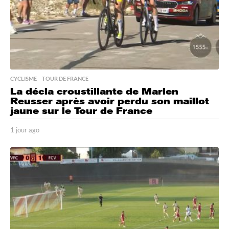
CYCLISME
,
TOUR DE FRANCE
La décla croustillante de Marlen
Reusser après avoir perdu son maillot
jaune sur le Tour de France
1 jour ago
1
j
o
u
r
a
g
o