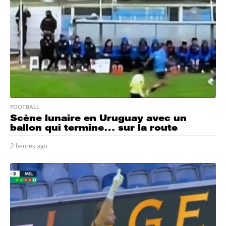
s
a
g
o
FOOTBALL
Scène lunaire en Uruguay avec un
ballon qui termine… sur la route
2 heures ago
2
h
e
u
r
e
s
a
g