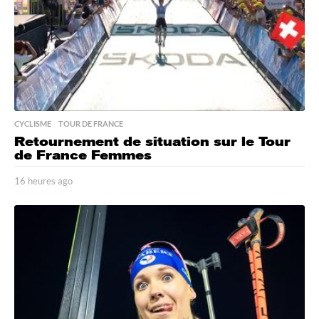
o
CYCLISME
,
TOUR DE FRANCE
Retournement de situation sur le Tour
de France Femmes
16 heures ago
1
6
h
e
u
r
e
s
a
g
o