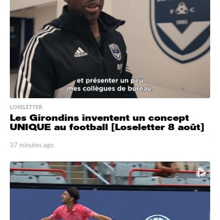
LOSELETTER
Les Girondins inventent un concept
UNIQUE au football [Loseletter 8 août]
37 minutes ago
3
7
m
i
n
u
t
e
s