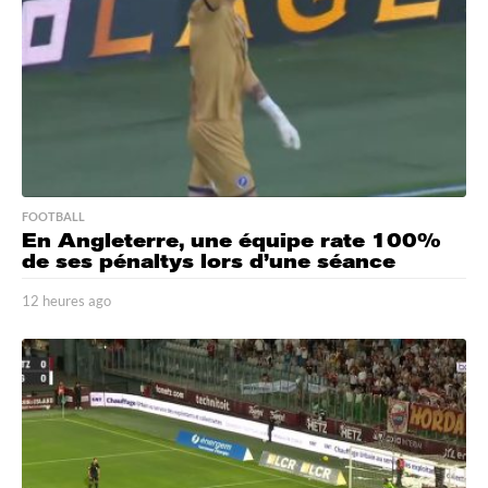
o
FOOTBALL
En Angleterre, une équipe rate 100%
de ses pénaltys lors d’une séance
12 heures ago
1
2
h
e
u
r
e
s
a
g