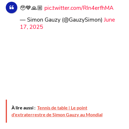
🥹💙🙏🏼
pic.twitter.com/RIn4erfhMA
— Simon Gauzy (@GauzySimon)
June
17, 2025
À lire aussi :
Tennis de table | Le point
d'extraterrestre de Simon Gauzy au Mondial