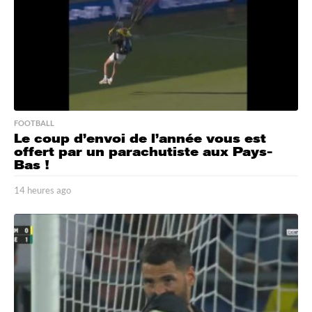
o
FOOTBALL
Le coup d’envoi de l’année vous est
offert par un parachutiste aux Pays-
Bas !
14 heures ago
1
4
h
e
u
r
e
s
a
g