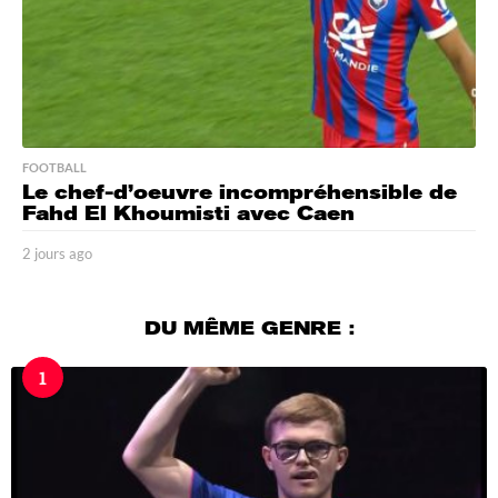
FOOTBALL
Le chef-d’oeuvre incompréhensible de
Fahd El Khoumisti avec Caen
2 jours ago
2
j
o
u
DU MÊME GENRE :
r
s
1
a
g
o