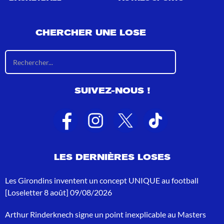
CHERCHER UNE LOSE
R
é
s
u
SUIVEZ-NOUS !
l
t
a
t
s
d
e
LES DERNIÈRES LOSES
r
e
c
Les Girondins inventent un concept UNIQUE au football
h
[Loseletter 8 août]
09/08/2026
e
r
Arthur Rinderknech signe un point inexplicable au Masters
c