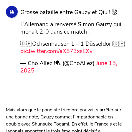
Grosse bataille entre Gauzy et Qiu ! 🤯
L’Allemand a renversé Simon Gauzy qui
menait 2-0 dans ce match !
🇩🇪Ochsenhausen 1 – 1 Düsseldorf🇩🇪
pic.twitter.com/aX873xsEXv
— Cho Allez !🏓 (@ChoAllez)
June 15,
2025
Mais alors que le pongiste tricolore pouvait s’arrêter sur
une bonne note, Gauzy commet l’impardonnable en
double avec Shunsuke Togami. En effet, le Français et le
Japonais apportent le troisième point décisif à