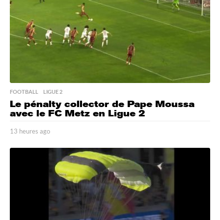
o
FOOTBALL
,
LIGUE 2
Le pénalty collector de Pape Moussa
avec le FC Metz en Ligue 2
13 heures ago
1
3
h
e
u
r
e
s
a
g