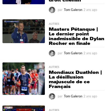
droit chemin
par
Tom Galeron
2 ans ago
2
a
n
s
AUTRES
Masters Pétanque |
a
Le dernier point
g
inadmissible de Dylan
o
Rocher en finale
par
Tom Galeron
2 ans ago
2
a
n
s
AUTRES
Mondiaux Duathlon |
a
La désillusion
g
majuscule de ce
o
Français
par
Tom Galeron
2 ans ago
2
a
n
s
AUTRES