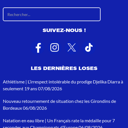
R
é
s
u
SUIVEZ-NOUS !
l
t
a
t
s
d
e
LES DERNIÈRES LOSES
r
e
c
Athlétisme | L’irrespect intolérable du prodige Djelika Diarra à
h
seulement 19 ans
07/08/2026
e
r
Nouveau retournement de situation chez les Girondins de
c
h
Bordeaux
06/08/2026
e
p
Natation en eau libre | Un Français rate la médaille pour 7
o
secondes aux Championnats d’Europe
06/08/2026