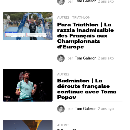
par
Tom Galeron
2 ans ago
4
m
o
i
AUTRES
,
TRIATHLON
s
Para Triathlon | La
a
razzia inadmissible
g
des Français aux
o
Championnats
d’Europe
par
Tom Galeron
2 ans ago
1
0
m
o
AUTRES
Badminton | La
i
déroute française
s
continue avec Toma
a
Popov
g
o
par
Tom Galeron
2 ans ago
2
a
n
s
AUTRES