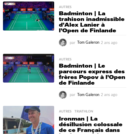
n
s
AUTRES
Badminton | La
a
trahison inadmissible
g
d’Alex Lanier à
o
l’Open de Finlande
par
Tom Galeron
2 ans ago
2
a
n
s
AUTRES
Badminton | Le
a
parcours express des
g
frères Popov à l’Open
o
de Finlande
par
Tom Galeron
2 ans ago
2
a
n
s
AUTRES
,
TRIATHLON
a
Ironman | La
g
désillusion colossale
o
de ce Français dans