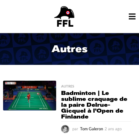
Autres
AUTRES
Badminton | Le
sublime craquage de
la paire Delrue-
Gicquel à l’Open de
Finlande
par
Tom Galeron
2 ans ago
2
a