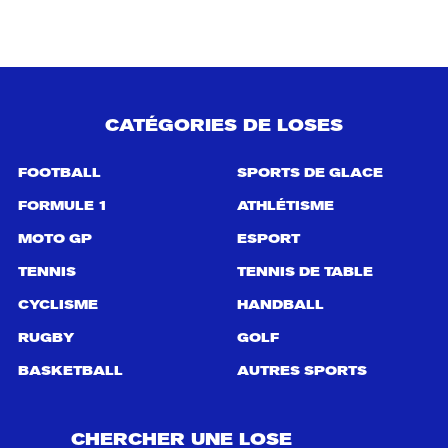
e
r
c
h
e
p
CATÉGORIES DE LOSES
o
u
r
FOOTBALL
SPORTS DE GLACE
:
FORMULE 1
ATHLÉTISME
MOTO GP
ESPORT
TENNIS
TENNIS DE TABLE
CYCLISME
HANDBALL
RUGBY
GOLF
BASKETBALL
AUTRES SPORTS
CHERCHER UNE LOSE