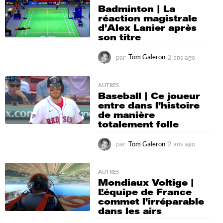
Badminton | La
a
réaction magistrale
g
d’Alex Lanier après
o
son titre
par
Tom Galeron
2 ans ago
2
a
n
s
AUTRES
Baseball | Ce joueur
a
entre dans l’histoire
g
de manière
o
totalement folle
par
Tom Galeron
2 ans ago
2
a
n
s
AUTRES
Mondiaux Voltige |
a
L’équipe de France
g
commet l’irréparable
o
dans les airs