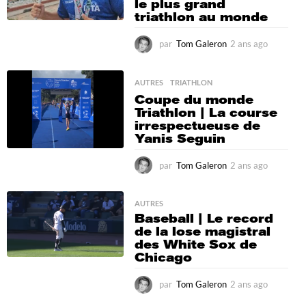
le plus grand
triathlon au monde
par
Tom Galeron
2 ans ago
1
0
m
o
AUTRES
,
TRIATHLON
i
Coupe du monde
s
Triathlon | La course
a
irrespectueuse de
g
Yanis Seguin
o
par
Tom Galeron
2 ans ago
1
0
m
o
AUTRES
Baseball | Le record
i
de la lose magistral
s
des White Sox de
a
Chicago
g
o
par
Tom Galeron
2 ans ago
2
a