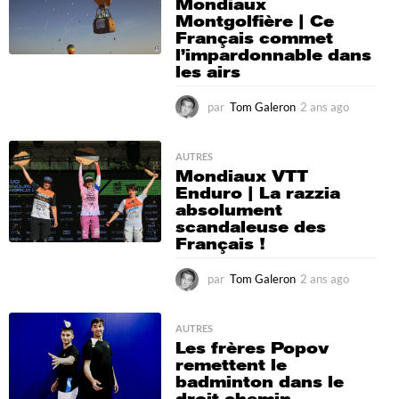
Mondiaux
a
Montgolfière | Ce
g
Français commet
o
l’impardonnable dans
les airs
par
Tom Galeron
2 ans ago
2
a
n
s
AUTRES
Mondiaux VTT
a
Enduro | La razzia
g
absolument
o
scandaleuse des
Français !
par
Tom Galeron
2 ans ago
2
a
n
s
AUTRES
Les frères Popov
a
remettent le
g
badminton dans le
o