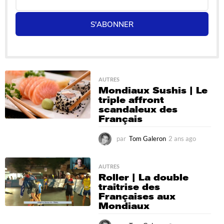
S'ABONNER
AUTRES
Mondiaux Sushis | Le
triple affront
scandaleux des
Français
par
Tom Galeron
2 ans ago
2
a
n
s
AUTRES
Roller | La double
a
traitrise des
g
Françaises aux
o
Mondiaux