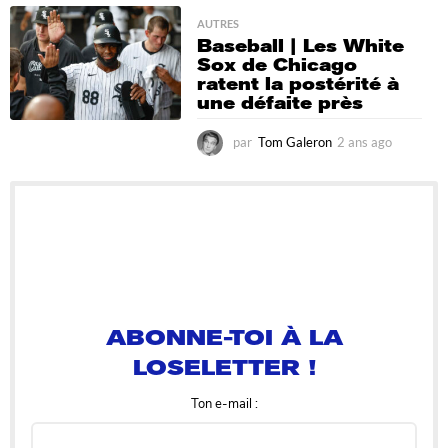
n
s
AUTRES
Baseball | Les White
a
Sox de Chicago
g
ratent la postérité à
o
une défaite près
par
Tom Galeron
2 ans ago
2
a
n
s
a
g
o
ABONNE-TOI À LA
LOSELETTER !
Ton e-mail :