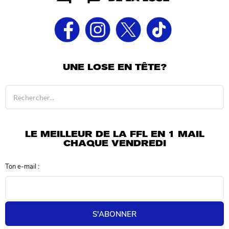
UNE LOSE EN TÊTE?
R
é
s
u
l
LE MEILLEUR DE LA FFL EN 1 MAIL
t
CHAQUE VENDREDI
a
t
Ton e-mail :
s
d
e
r
e
S'ABONNER
c
h