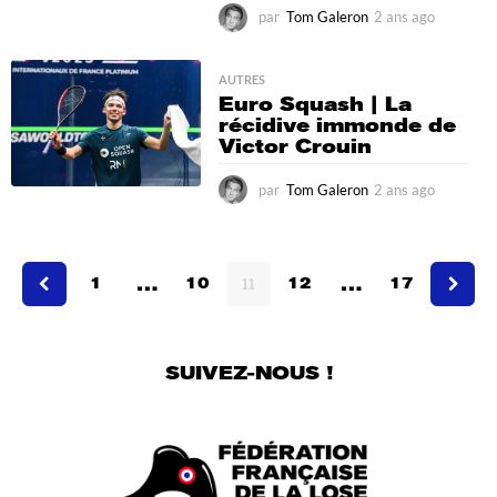
par
Tom Galeron
2 ans ago
2
a
n
s
AUTRES
Euro Squash | La
a
récidive immonde de
g
Victor Crouin
o
par
Tom Galeron
2 ans ago
2
a
n
s
…
…
a
1
10
11
12
17
g
o
SUIVEZ-NOUS !