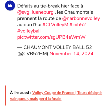
Défaits au tie-break hier face à
@svg_lueneburg
, les Chaumontais
prennent la route de
@narbonnevolley
aujourd’hui.
#CLVolleyM
#cvb52
#volleyball
pic.twitter.com/sgUPB4eWmW
— CHAUMONT VOLLEY BALL 52
(@CVB52HM)
November 14, 2024
À lire aussi :
Volley Coupe de France | Tours désigné
vainqueur, mais perd la finale