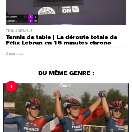
TENNIS DE TABLE
Tennis de table | La déroute totale de
Félix Lebrun en 16 minutes chrono
2 jours ago
2
j
o
u
DU MÊME GENRE :
r
s
1
a
g
o