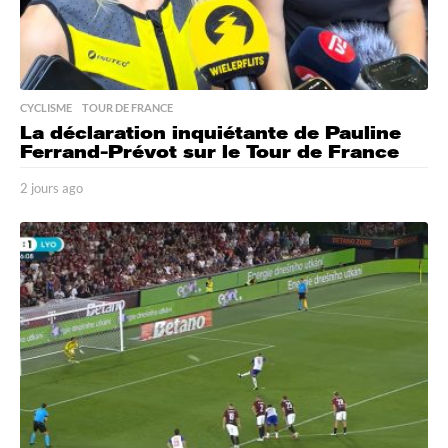
CYCLISME
,
TOUR DE FRANCE
La déclaration inquiétante de Pauline
Ferrand-Prévot sur le Tour de France
2 jours ago
2
j
o
u
r
s
a
g
o