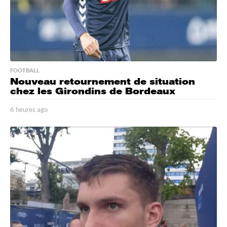
FOOTBALL
Nouveau retournement de situation
chez les Girondins de Bordeaux
6 heures ago
6
h
e
u
r
e
s
a
g
o