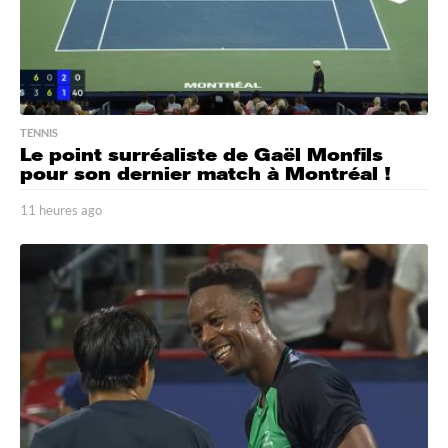
TENNIS
Le point surréaliste de Gaël Monfils
pour son dernier match à Montréal !
11 heures ago
1
1
h
e
u
r
e
s
a
g
o