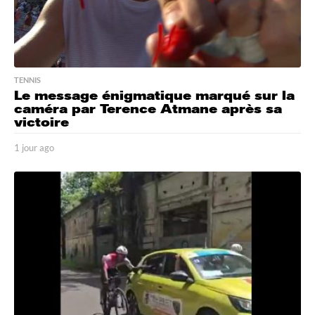
TENNIS
Le message énigmatique marqué sur la
caméra par Terence Atmane après sa
victoire
1 jour ago
1
j
o
u
r
a
g
o