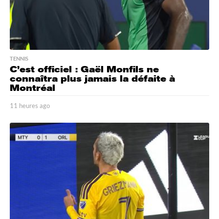
TENNIS
C’est officiel : Gaël Monfils ne
connaîtra plus jamais la défaite à
Montréal
11 heures ago
1
1
h
e
u
r
e
s
a
g
o