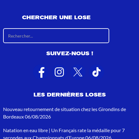
CHERCHER UNE LOSE
R
é
s
u
SUIVEZ-NOUS !
l
t
a
t
s
d
e
LES DERNIÈRES LOSES
r
e
c
Nouveau retournement de situation chez les Girondins de
h
Bordeaux
06/08/2026
e
r
Natation en eau libre | Un Français rate la médaille pour 7
c
h
secondes aux Championnats d’Europe
06/08/2026