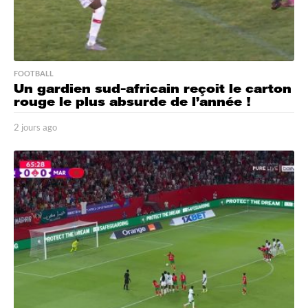
FOOTBALL
Un gardien sud-africain reçoit le carton
rouge le plus absurde de l’année !
2 jours ago
2
j
o
u
r
s
a
g
o