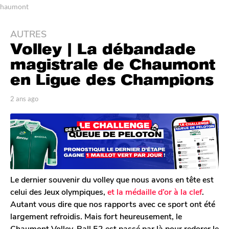
haumont
AUTRES
2
Volley | La débandade
a
n
magistrale de Chaumont
s
en Ligue des Champions
a
g
p
2 ans ago
2
o
a
a
r
n
2
T
s
a
o
a
n
m
g
G
s
o
a
a
l
Le dernier souvenir du volley que nous avons en tête est
g
e
celui des Jeux olympiques,
et la médaille d’or à la clef
.
o
r
Autant vous dire que nos rapports avec ce sport ont été
o
largement refroidis. Mais fort heureusement, le
n
Chaumont Volley-Ball 52 est passé par là pour redorer le