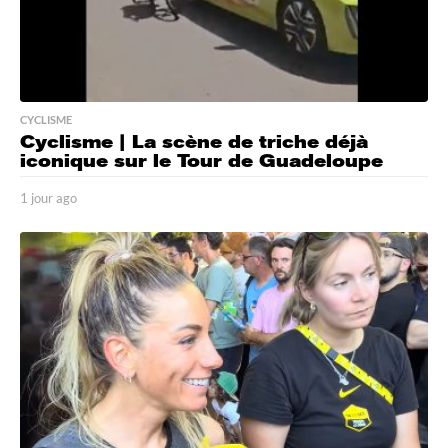
CYCLISME
Cyclisme | La scène de triche déjà
iconique sur le Tour de Guadeloupe
1 jour ago
1
j
o
u
r
a
g
o