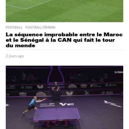
FOOTBALL
,
FOOTBALL FÉMININ
La séquence improbable entre le Maroc
et le Sénégal à la CAN qui fait le tour
du monde
2 jours ago
2
j
o
u
r
s
a
g
o