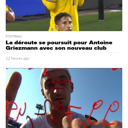
FOOTBALL
La déroute se poursuit pour Antoine
Griezmann avec son nouveau club
12 heures ago
1
2
h
e
u
r
e
s
a
g
o