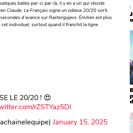
uelques balles par-ci par-là, il y en a un qui résiste
en Claude. Le Français signe un odieux 20/20 sorti
J
,8 secondes d’avance sur Rastorgujevs. Émilien est plus
o
et individuel, surtout quand il franchit la ligne
B
E LE 20/20 ! 😍
twitter.com/rZSTYaz5Dl
lachainelequipe)
January 15, 2025