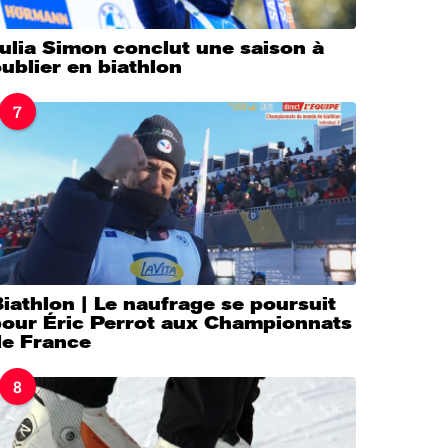
ulia Simon conclut une saison à
ublier en biathlon
7
iathlon | Le naufrage se poursuit
pour Éric Perrot aux Championnats
de France
8