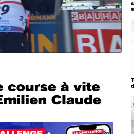
s
e course à vite
d
Émilien Claude