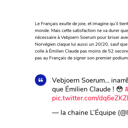
Le Français exulte de joie, et imagine qu’il tie
monde. Mais cette satisfaction ne va durer qu
nécessaire à Vebjoern Soerum pour briser avec s
Norvégien claque lui aussi un 20/20, sauf que s
colle à Émilien Claude pas moins de 52 seconde
pas au Français de signer son premier podium en
Vebjoern Soerum… inarrê
que Émilien Claude ! 😳
pic.twitter.com/dq6eZK
— la chaine L’Équipe (@