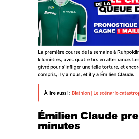
o
a
n
m
g
G
o
s
a
a
l
g
e
o
r
o
n
La première course de la semaine à Ruhpoldi
kilomètres, avec quatre tirs en alternance. Les 
givré pour s’infliger une telle torture, et enc
compris, il y a nous, et il y a Émilien Claude.
À lire aussi :
Biathlon | Le scénario catastr
Émilien Claude pre
minutes