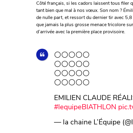
Côté français, si les cadors laissent tous filer q
tant bien que mal à nos vœux. Son nom ? Émili
de nulle part, et ressort du dernier tir avec 5
que jamais la plus grosse menace tricolore sur c
d’arrivée avec la première place provisoire.
⚪️⚪️⚪️⚪️⚪️
⚪️⚪️⚪️⚪️⚪️
⚪️⚪️⚪️⚪️⚪️
⚪️⚪️⚪️⚪️⚪️
EMILIEN CLAUDE RÉALIS
#lequipeBIATHLON
pic.
— la chaine L’Équipe (@