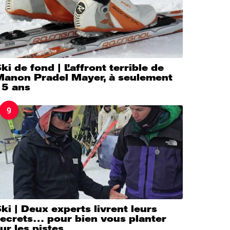
ki de fond | L’affront terrible de
Manon Pradel Mayer, à seulement
15 ans
9
ki | Deux experts livrent leurs
secrets… pour bien vous planter
ur les pistes