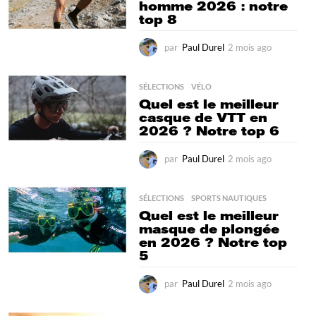
a
homme 2026 : notre
g
top 8
o
par
Paul Durel
2 mois ago
2
m
o
i
SÉLECTIONS
,
VÉLO
s
Quel est le meilleur
a
casque de VTT en
g
2026 ? Notre top 6
o
par
Paul Durel
2 mois ago
1
m
o
i
SÉLECTIONS
,
SPORTS NAUTIQUES
s
Quel est le meilleur
a
masque de plongée
g
en 2026 ? Notre top
o
5
par
Paul Durel
2 mois ago
2
m
o