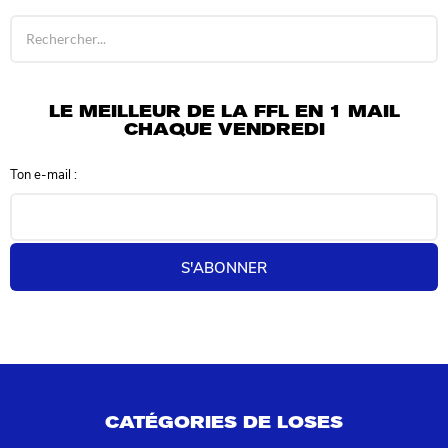
R
é
s
u
l
LE MEILLEUR DE LA FFL EN 1 MAIL
t
CHAQUE VENDREDI
a
t
Ton e-mail :
s
d
e
r
e
S'ABONNER
c
h
e
r
c
h
e
p
CATÉGORIES DE LOSES
o
u