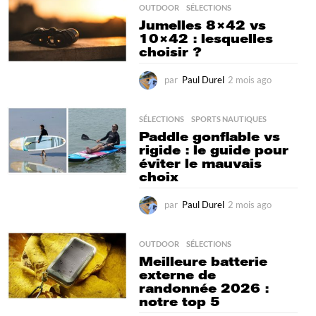
i
OUTDOOR
,
SÉLECTIONS
s
Jumelles 8×42 vs
a
10×42 : lesquelles
g
choisir ?
o
par
Paul Durel
2 mois ago
2
m
o
i
SÉLECTIONS
,
SPORTS NAUTIQUES
s
Paddle gonflable vs
a
rigide : le guide pour
g
éviter le mauvais
o
choix
par
Paul Durel
2 mois ago
2
m
o
i
OUTDOOR
,
SÉLECTIONS
s
Meilleure batterie
a
externe de
g
randonnée 2026 :
o
notre top 5