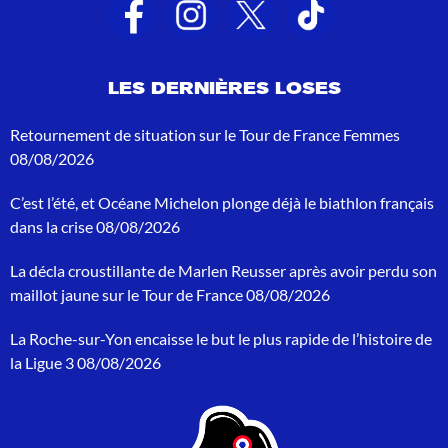
t
s
d
e
LES DERNIÈRES LOSES
r
e
c
Retournement de situation sur le Tour de France Femmes
h
08/08/2026
e
r
C’est l’été, et Océane Michelon plonge déjà le biathlon français
c
h
dans la crise
08/08/2026
e
p
La décla croustillante de Marlen Reusser après avoir perdu son
o
maillot jaune sur le Tour de France
08/08/2026
u
r
La Roche-sur-Yon encaisse le but le plus rapide de l’histoire de
:
la Ligue 3
08/08/2026