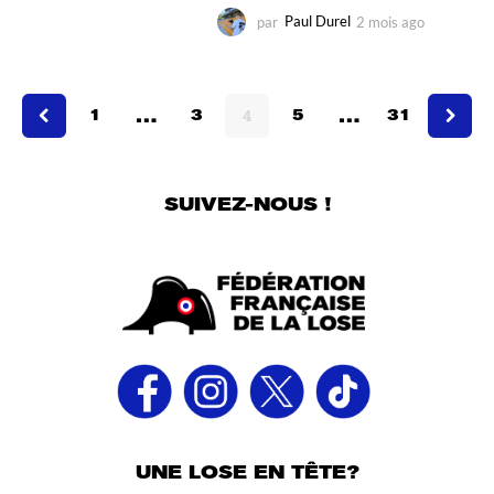
par
Paul Durel
2 mois ago
3
s
e
m
…
…
a
1
3
4
5
31
i
n
e
s
SUIVEZ-NOUS !
a
g
o
UNE LOSE EN TÊTE?