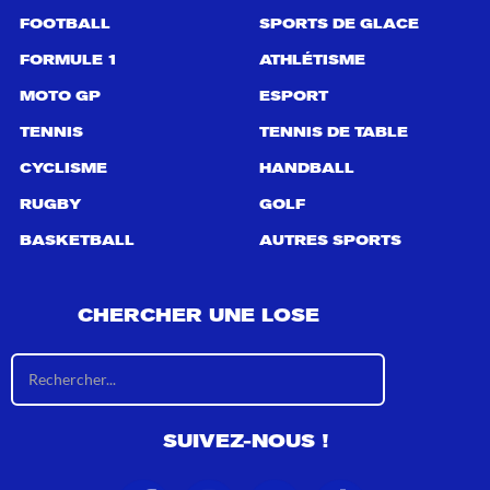
r
FOOTBALL
SPORTS DE GLACE
:
FORMULE 1
ATHLÉTISME
MOTO GP
ESPORT
TENNIS
TENNIS DE TABLE
CYCLISME
HANDBALL
RUGBY
GOLF
BASKETBALL
AUTRES SPORTS
CHERCHER UNE LOSE
R
é
s
u
SUIVEZ-NOUS !
l
t
a