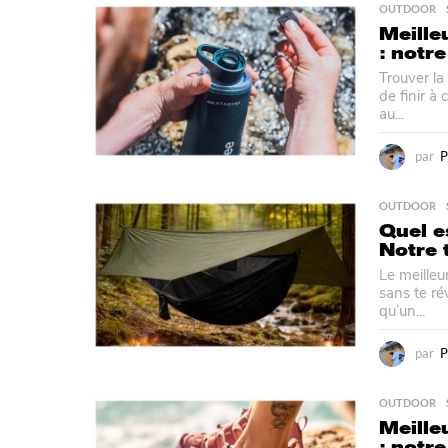
OUTDOOR
Meille
: notre
Trouver la
de finir à 
au...
par
P
OUTDOOR
Quel e
Notre 
Le meilleu
sans te ré
qu’un...
par
P
OUTDOOR
Meille
: notre