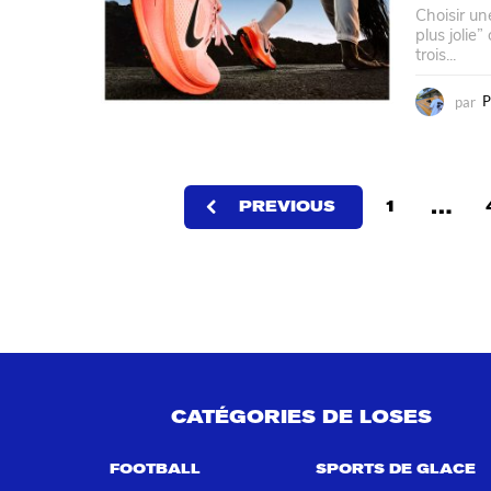
Choisir un
plus jolie
trois...
par
P
…
PREVIOUS
1
CATÉGORIES DE LOSES
FOOTBALL
SPORTS DE GLACE