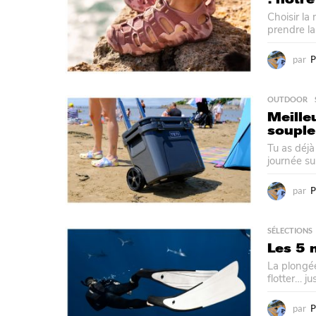
Choisir la
prendre la 
par
P
OUTDOOR
Meille
souple 
Tu as déjà
journée su
par
P
SÉLECTIONS
Les 5 
La plongée
flotter… j
par
P