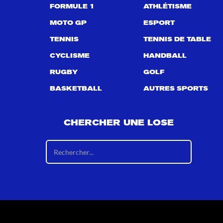
FORMULE 1
ATHLÉTISME
MOTO GP
ESPORT
TENNIS
TENNIS DE TABLE
CYCLISME
HANDBALL
RUGBY
GOLF
BASKETBALL
AUTRES SPORTS
CHERCHER UNE LOSE
R
é
s
u
l
t
a
t
s