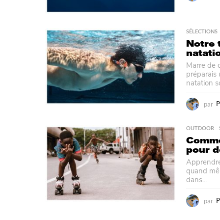
SÉLECTIONS
Notre 
natati
Marre de c
préparais 
natation so
par
P
OUTDOOR
Commen
pour d
Apprendre 
quand même
dans...
par
P