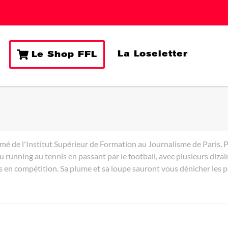
La Loseletter
Le Shop FFL
ômé de l'Institut Supérieur de Formation au Journalisme de Paris, 
 running au tennis en passant par le football, avec plusieurs dizain
n compétition. Sa plume et sa loupe sauront vous dénicher les plu