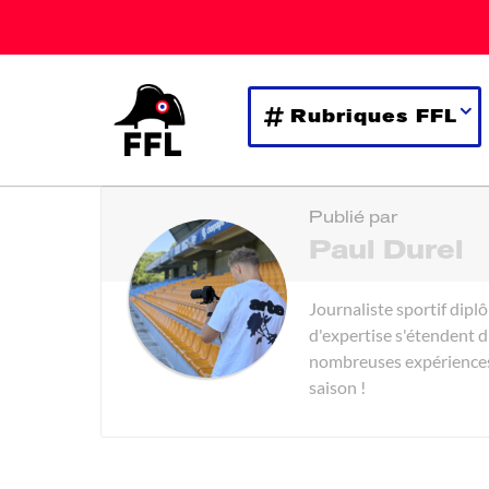
Rubriques FFL
Publié par
Paul Durel
Journaliste sportif dipl
d'expertise s'étendent du
nombreuses expériences e
saison !