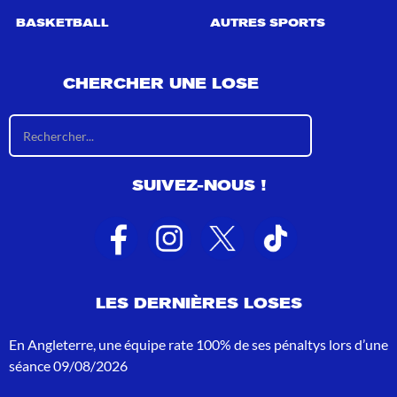
BASKETBALL
AUTRES SPORTS
CHERCHER UNE LOSE
R
é
s
u
SUIVEZ-NOUS !
l
t
a
t
s
d
e
LES DERNIÈRES LOSES
r
e
c
En Angleterre, une équipe rate 100% de ses pénaltys lors d’une
h
séance
09/08/2026
e
r