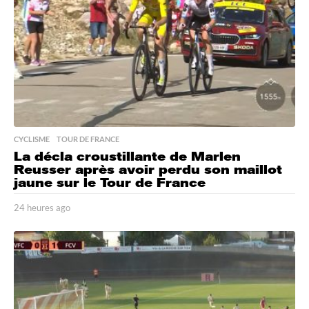
g
o
CYCLISME
,
TOUR DE FRANCE
La décla croustillante de Marlen
Reusser après avoir perdu son maillot
jaune sur le Tour de France
24 heures ago
2
4
h
e
u
r
e
s