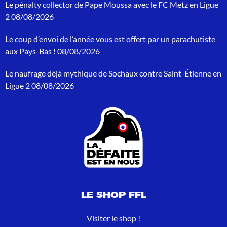
Le pénalty collector de Pape Moussa avec le FC Metz en Ligue
c
h
2
08/08/2026
e
p
Le coup d’envoi de l’année vous est offert par un parachutiste
o
aux Pays-Bas !
08/08/2026
u
r
Le naufrage déjà mythique de Sochaux contre Saint-Étienne en
:
Ligue 2
08/08/2026
LE SHOP FFL
Visiter le shop !