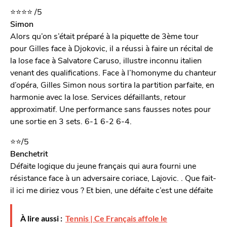
⭐️
⭐️
⭐️
⭐️
/5
Simon
Alors qu’on s’était préparé à la piquette de 3ème tour
pour Gilles face à Djokovic, il a réussi à faire un récital de
la lose face à Salvatore Caruso, illustre inconnu italien
venant des qualifications. Face à l’homonyme du chanteur
d’opéra, Gilles Simon nous sortira la partition parfaite, en
harmonie avec la lose. Services défaillants, retour
approximatif. Une performance sans fausses notes pour
une sortie en 3 sets. 6-1 6-2 6-4.
⭐️
⭐️
/5
Benchetrit
Défaite logique du jeune français qui aura fourni une
résistance face à un adversaire coriace, Lajovic. . Que fait-
il ici me diriez vous ? Et bien, une défaite c’est une défaite
À lire aussi :
Tennis | Ce Français affole le