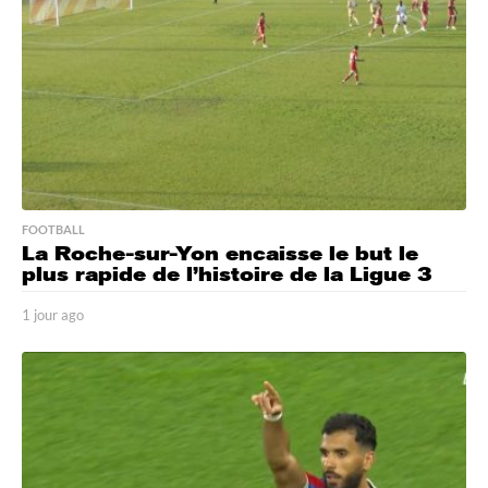
a
g
o
FOOTBALL
La Roche-sur-Yon encaisse le but le
plus rapide de l’histoire de la Ligue 3
1 jour ago
1
j
o
u
r
a
g
o