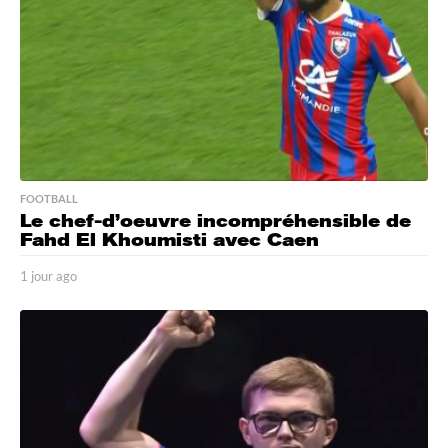
FOOTBALL
Le chef-d’oeuvre incompréhensible de
Fahd El Khoumisti avec Caen
1 jour ago
1
j
o
u
r
a
g
o