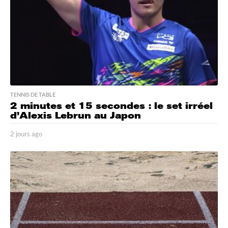
TENNIS DE TABLE
2 minutes et 15 secondes : le set irréel
d’Alexis Lebrun au Japon
2 jours ago
2
j
o
u
r
s
a
g
o