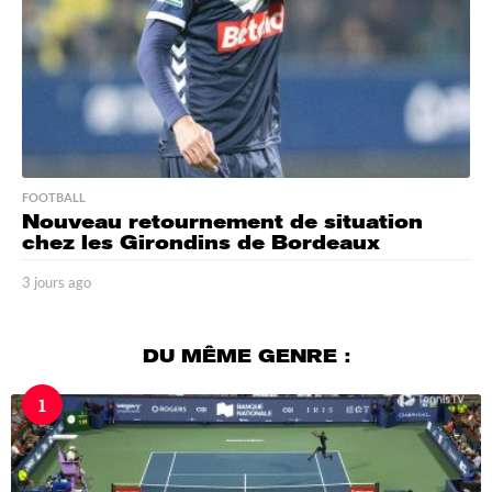
FOOTBALL
Nouveau retournement de situation
chez les Girondins de Bordeaux
3 jours ago
3
j
o
u
DU MÊME GENRE :
r
s
1
a
g
o