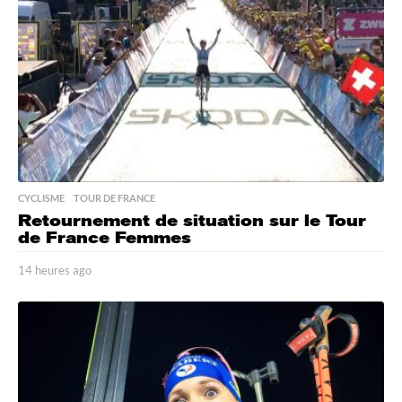
a
g
o
CYCLISME
,
TOUR DE FRANCE
Retournement de situation sur le Tour
de France Femmes
14 heures ago
1
4
h
e
u
r
e
s