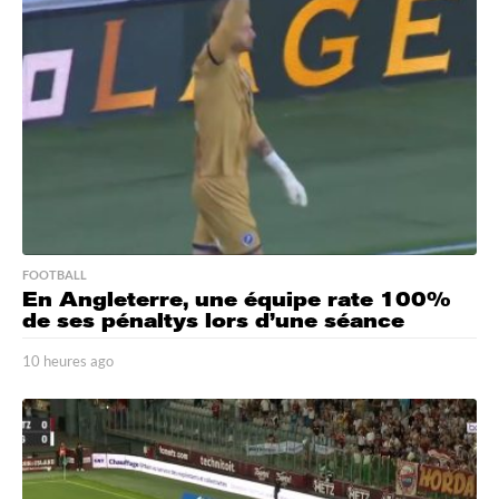
FOOTBALL
En Angleterre, une équipe rate 100%
de ses pénaltys lors d’une séance
10 heures ago
1
0
h
e
u
r
e