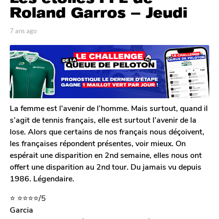
n
Roland Garros – Jeudi
s
a
p
7 ans ago
7
a
a
g
r
n
o
A
s
7
n
a
t
a
g
o
o
n
i
s
n
La femme est l’avenir de l’homme. Mais surtout, quand il
a
e
s’agit de tennis français, elle est surtout l’avenir de la
D
g
lose. Alors que certains de nos français nous déçoivent,
e
o
les françaises répondent présentes, voir mieux. On
c
l
espérait une disparition en 2nd semaine, elles nous ont
e
offert une disparition au 2nd tour. Du jamais vu depuis
r
1986. Légendaire.
c
q
⭐️
⭐️
⭐️
⭐️
⭐️
/5
Garcia