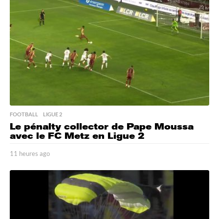
s
a
g
o
FOOTBALL
,
LIGUE 2
Le pénalty collector de Pape Moussa
avec le FC Metz en Ligue 2
11 heures ago
1
1
h
e
u
r
e
s