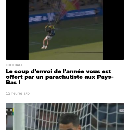
a
g
o
FOOTBALL
Le coup d’envoi de l’année vous est
offert par un parachutiste aux Pays-
Bas !
12 heures ago
1
2
h
e
u
r
e