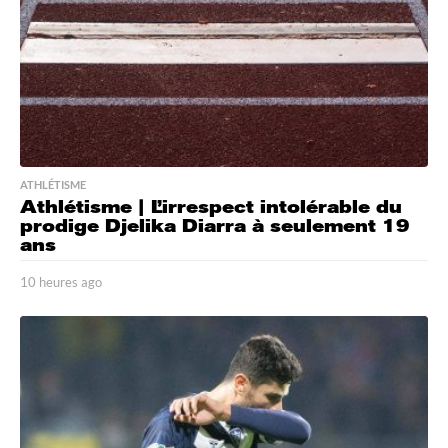
ATHLÉTISME
Athlétisme | L’irrespect intolérable du
prodige Djelika Diarra à seulement 19
ans
10 heures ago
1
0
h
e
u
r
e
s
a