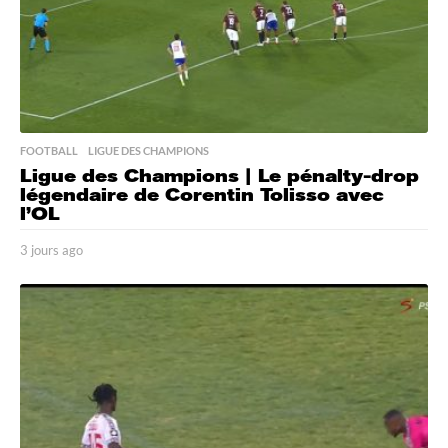
FOOTBALL
,
LIGUE DES CHAMPIONS
Ligue des Champions | Le pénalty-drop
légendaire de Corentin Tolisso avec
l’OL
3 jours ago
3
j
o
u
r
s
a
g
o