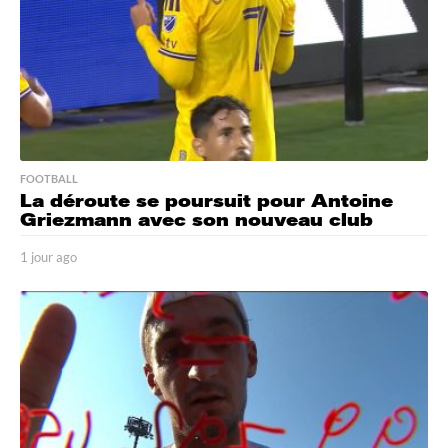
FOOTBALL
La déroute se poursuit pour Antoine
Griezmann avec son nouveau club
1 jour ago
1
j
o
u
r
a
g
o