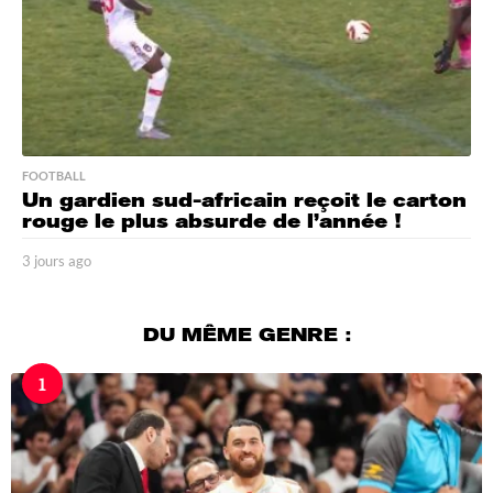
FOOTBALL
Un gardien sud-africain reçoit le carton
rouge le plus absurde de l’année !
3 jours ago
3
j
o
u
DU MÊME GENRE :
r
s
1
a
g
o