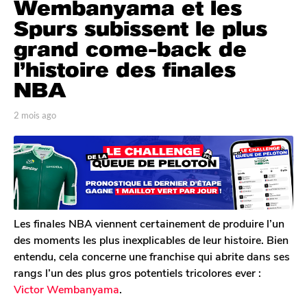
Wembanyama et les
m
o
Spurs subissent le plus
i
grand come-back de
s
l’histoire des finales
a
NBA
g
o
p
2 mois ago
2
2
a
m
m
r
o
o
T
i
o
s
i
m
a
s
G
g
a
a
o
g
l
Les finales NBA viennent certainement de produire l’un
e
o
des moments les plus inexplicables de leur histoire. Bien
r
entendu, cela concerne une franchise qui abrite dans ses
o
rangs l’un des plus gros potentiels tricolores ever :
n
Victor Wembanyama
.