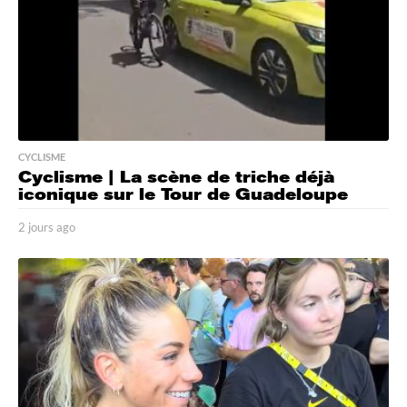
CYCLISME
Cyclisme | La scène de triche déjà
iconique sur le Tour de Guadeloupe
2 jours ago
2
j
o
u
r
s
a
g
o