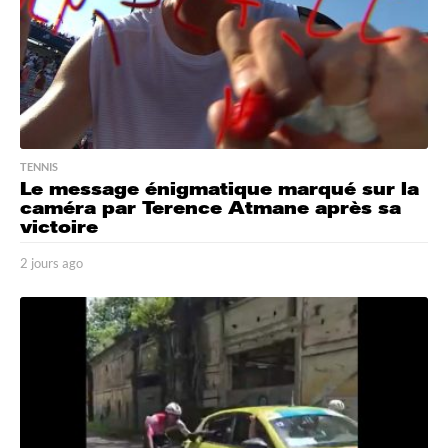
TENNIS
Le message énigmatique marqué sur la
caméra par Terence Atmane après sa
victoire
2 jours ago
2
j
o
u
r
s
a
g
o