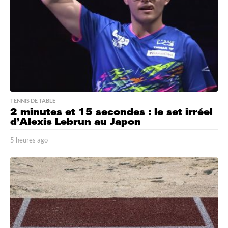
TENNIS DE TABLE
2 minutes et 15 secondes : le set irréel
d’Alexis Lebrun au Japon
5 heures ago
5
h
e
u
r
e
s
a
g
o