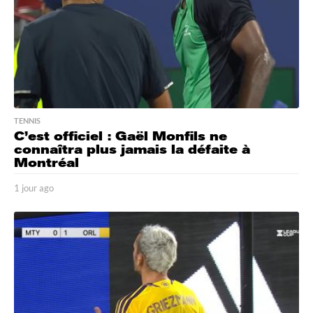
TENNIS
C’est officiel : Gaël Monfils ne
connaîtra plus jamais la défaite à
Montréal
1 jour ago
1
j
o
u
r
a
g
o