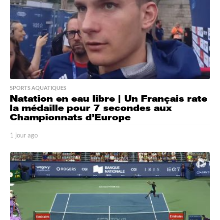
SPORTS AQUATIQUES
Natation en eau libre | Un Français rate
la médaille pour 7 secondes aux
Championnats d’Europe
1 jour ago
1
j
o
u
r
a
g
o