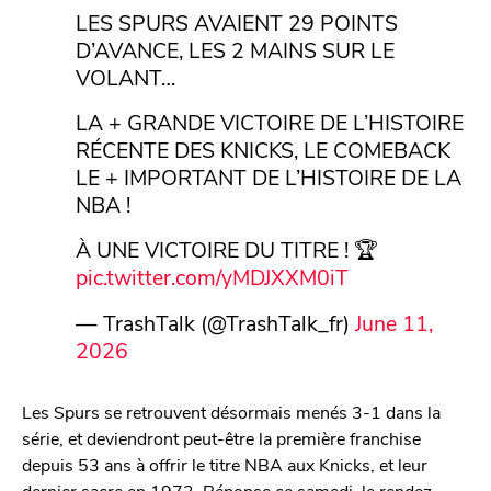
LES SPURS AVAIENT 29 POINTS
D’AVANCE, LES 2 MAINS SUR LE
VOLANT…
LA + GRANDE VICTOIRE DE L’HISTOIRE
RÉCENTE DES KNICKS, LE COMEBACK
LE + IMPORTANT DE L’HISTOIRE DE LA
NBA !
À UNE VICTOIRE DU TITRE ! 🏆
pic.twitter.com/yMDJXXM0iT
— TrashTalk (@TrashTalk_fr)
June 11,
2026
Les Spurs se retrouvent désormais menés 3-1 dans la
série, et deviendront peut-être la première franchise
depuis 53 ans à offrir le titre NBA aux Knicks, et leur
dernier sacre en 1973. Réponse ce samedi, le rendez-