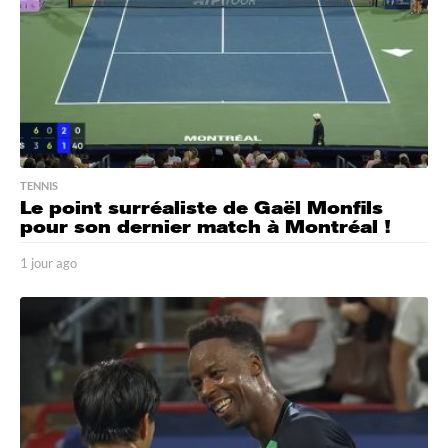
TENNIS
Le point surréaliste de Gaël Monfils
pour son dernier match à Montréal !
1 jour ago
1
j
o
u
r
a
g
o