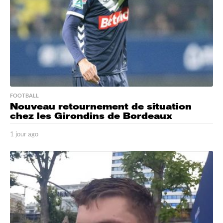
g
o
FOOTBALL
Nouveau retournement de situation
chez les Girondins de Bordeaux
1 jour ago
1
j
o
u
r
a
g
o