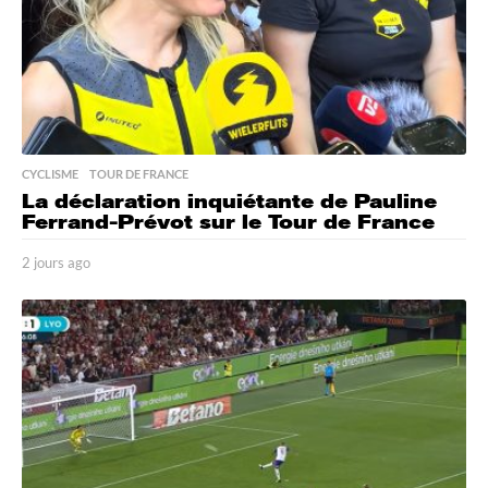
CYCLISME
,
TOUR DE FRANCE
La déclaration inquiétante de Pauline
Ferrand-Prévot sur le Tour de France
2 jours ago
2
j
o
u
r
s
a
g
o