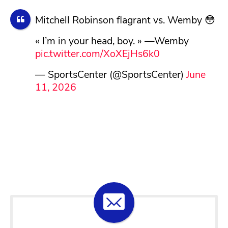
Mitchell Robinson flagrant vs. Wemby 😳
« I’m in your head, boy. » —Wemby
pic.twitter.com/XoXEjHs6k0
— SportsCenter (@SportsCenter)
June
11, 2026