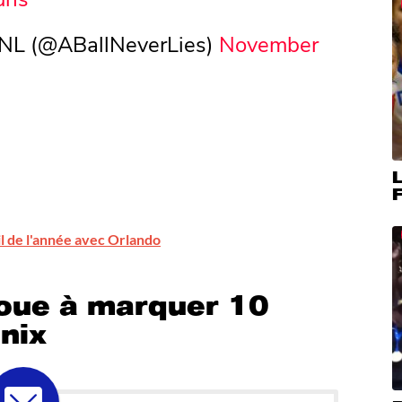
TBNL (@ABallNeverLies)
November
F
il de l'année avec Orlando
ue à marquer 10
nix