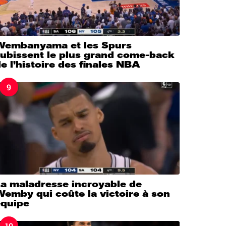
Wembanyama et les Spurs
subissent le plus grand come-back
e l’histoire des finales NBA
9
La maladresse incroyable de
emby qui coûte la victoire à son
équipe
10