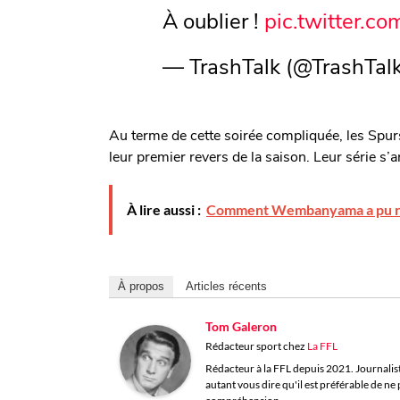
À oublier !
pic.twitter.c
— TrashTalk (@TrashTalk
Au terme de cette soirée compliquée, les Spur
leur premier revers de la saison. Leur série s’
À lire aussi :
Comment Wembanyama a pu réu
À propos
Articles récents
Tom Galeron
Rédacteur sport
chez
La FFL
Rédacteur à la FFL depuis 2021. Journaliste 
autant vous dire qu'il est préférable de n