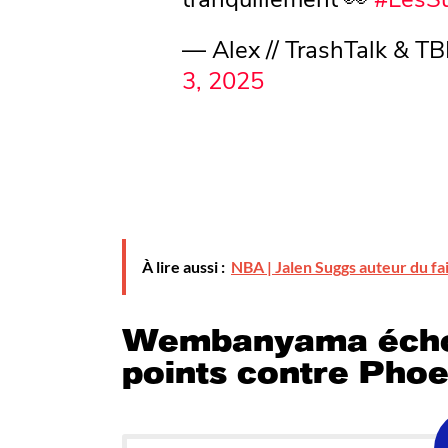
— Alex // TrashTalk & 
3, 2025
À lire aussi :
NBA | Jalen Suggs auteur du fa
Wembanyama écho
points contre Phoe