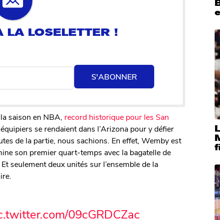
B
e
S'ABONNER
 la saison en NBA,
record historique pour les San
L
quipiers se rendaient dans l’Arizona pour y défier
utes de la partie, nous sachions. En effet, Wemby est
f
ermine son premier quart-temps avec la bagatelle de
. Et seulement deux unités sur l’ensemble de la
ire.
c.twitter.com/09cGRDCZac