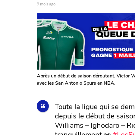
o
p
9 mois ago
9
a
m
9
r
o
m
T
i
o
o
s
m
i
a
G
g
s
a
o
a
l
g
e
r
o
o
n
Après un début de saison déroutant, Victor 
avec les San Antonio Spurs en NBA.
Toute la ligue qui se 
depuis le début de saiso
Williams – Ighodaro – Ric
tranquillement 👀
#LesS