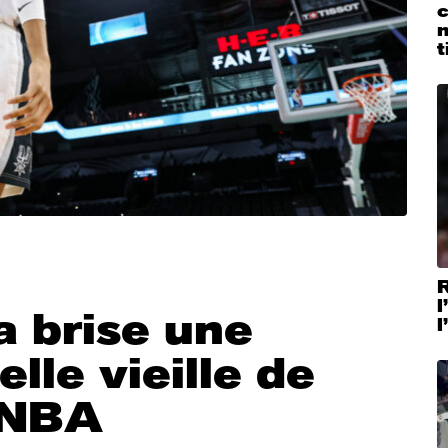
t
R
l
brise une
l
lle vieille de
 NBA