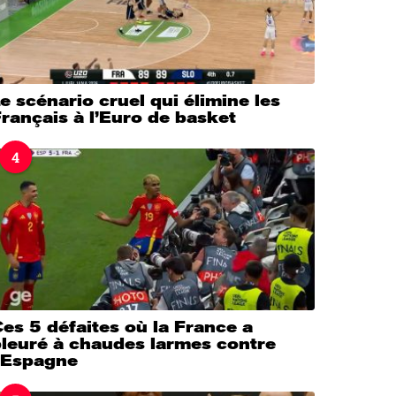
e scénario cruel qui élimine les
rançais à l’Euro de basket
4
es 5 défaites où la France a
pleuré à chaudes larmes contre
l’Espagne