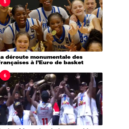
5
La déroute monumentale des
rançaises à l’Euro de basket
6