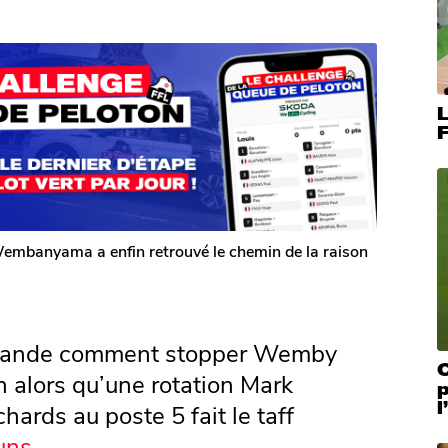
L
F
Wembanyama a enfin retrouvé le chemin de la raison
demande comment stopper Wemby
C
n alors qu’une rotation Mark
hards au poste 5 fait le taff
uns