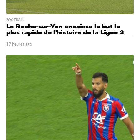
FOOTBALL
La Roche-sur-Yon encaisse le but le
plus rapide de l’histoire de la Ligue 3
17 heures ago
1
7
h
e
u
r
e
s
a
g
o