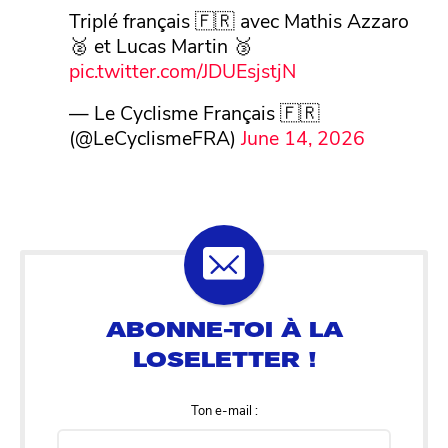
Triplé français 🇫🇷 avec Mathis Azzaro
🥈 et Lucas Martin 🥉
pic.twitter.com/JDUEsjstjN
— Le Cyclisme Français 🇫🇷
(@LeCyclismeFRA)
June 14, 2026
Ton e-mail :