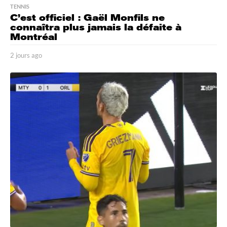
TENNIS
C’est officiel : Gaël Monfils ne
connaîtra plus jamais la défaite à
Montréal
2 jours ago
2
j
o
u
r
s
a
g
o