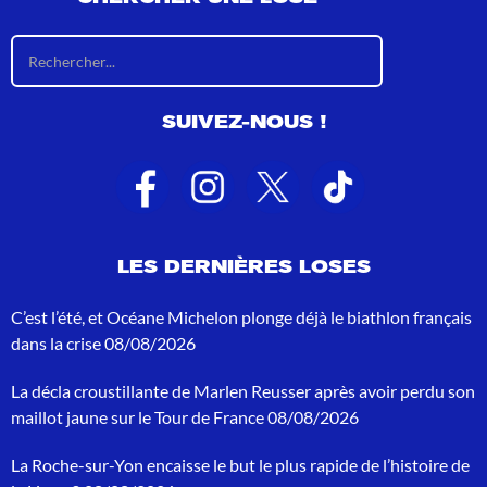
R
é
s
u
SUIVEZ-NOUS !
l
t
a
t
s
d
e
LES DERNIÈRES LOSES
r
e
c
C’est l’été, et Océane Michelon plonge déjà le biathlon français
h
dans la crise
08/08/2026
e
r
La décla croustillante de Marlen Reusser après avoir perdu son
c
h
maillot jaune sur le Tour de France
08/08/2026
e
p
La Roche-sur-Yon encaisse le but le plus rapide de l’histoire de
o