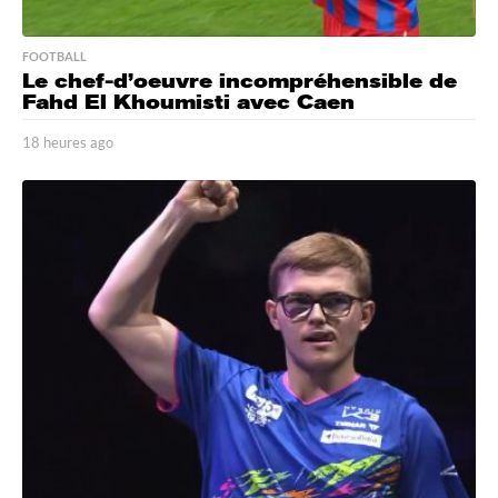
FOOTBALL
Le chef-d’oeuvre incompréhensible de
Fahd El Khoumisti avec Caen
18 heures ago
1
8
h
e
u
r
e
s
a
g
o