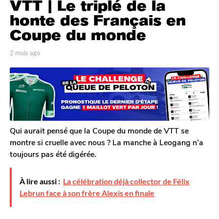
VTT | Le triplé de la
m
o
honte des Français en
i
Coupe du monde
s
a
p
2 mois ago
2
g
a
m
r
o
o
T
i
2
o
s
m
m
a
G
o
g
a
o
i
l
Qui aurait pensé que la Coupe du monde de VTT se
s
e
montre si cruelle avec nous ? La manche à Leogang n’a
a
r
toujours pas été digérée.
o
g
n
o
À lire aussi :
La célébration déjà collector de Félix
Lebrun face à son frère Alexis en finale