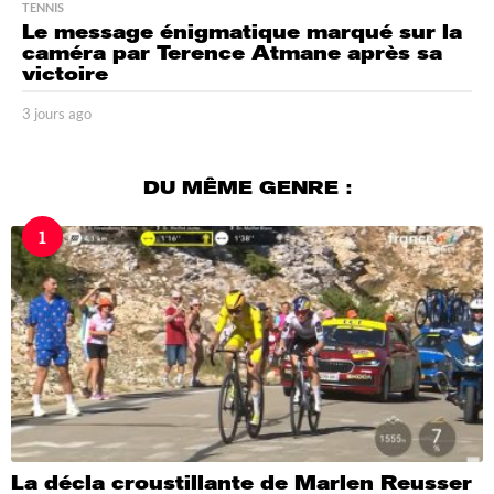
TENNIS
Le message énigmatique marqué sur la
caméra par Terence Atmane après sa
victoire
3 jours ago
3
j
o
u
DU MÊME GENRE :
r
s
1
a
g
o
La décla croustillante de Marlen Reusser