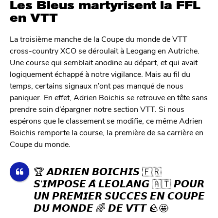
Les Bleus martyrisent la FFL
en VTT
La troisième manche de la Coupe du monde de VTT
cross-country XCO se déroulait à Leogang en Autriche.
Une course qui semblait anodine au départ, et qui avait
logiquement échappé à notre vigilance. Mais au fil du
temps, certains signaux n’ont pas manqué de nous
paniquer. En effet, Adrien Boichis se retrouve en tête sans
prendre soin d’épargner notre section VTT. Si nous
espérons que le classement se modifie, ce même Adrien
Boichis remporte la course, la première de sa carrière en
Coupe du monde.
🏆 𝘼𝘿𝙍𝙄𝙀𝙉 𝘽𝙊𝙄𝘾𝙃𝙄𝙎 🇫🇷
𝙎’𝙄𝙈𝙋𝙊𝙎𝙀 𝘼̀ 𝙇𝙀𝙊𝙇𝘼𝙉𝙂 🇦🇹 𝙋𝙊𝙐𝙍
𝙐𝙉 𝙋𝙍𝙀𝙈𝙄𝙀𝙍 𝙎𝙐𝘾𝘾𝙀̀𝙎 𝙀𝙉 𝘾𝙊𝙐𝙋𝙀
𝘿𝙐 𝙈𝙊𝙉𝘿𝙀 🌈 𝘿𝙀 𝙑𝙏𝙏 🪨🤩