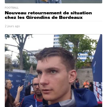
FOOTBALL
Nouveau retournement de situation
chez les Girondins de Bordeaux
2 jours ago
2
j
o
u
r
s
a
g
o