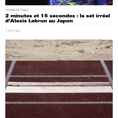
TENNIS DE TABLE
2 minutes et 15 secondes : le set irréel
d’Alexis Lebrun au Japon
1 jour ago
1
j
o
u
r
a
g
o