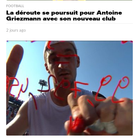
FOOTBALL
La déroute se poursuit pour Antoine
Griezmann avec son nouveau club
2 jours ago
2
j
o
u
r
s
a
g
o