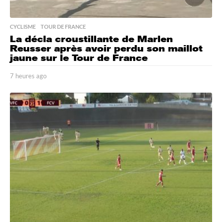
CYCLISME
,
TOUR DE FRANCE
La décla croustillante de Marlen
Reusser après avoir perdu son maillot
jaune sur le Tour de France
7 heures ago
7
h
e
u
r
e
s
a
g
o