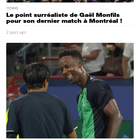
TENNIS
Le point surréaliste de Gaël Monfils
pour son dernier match à Montréal !
2 jours ago
2
j
o
u
r
s
a
g
o