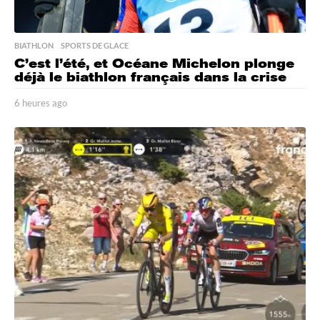
BIATHLON
,
SPORTS DE GLACE
C’est l’été, et Océane Michelon plonge
déjà le biathlon français dans la crise
6 heures ago
6
h
e
u
r
e
s
a
g
o